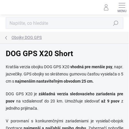
Přejít
na
obsah
Hledat
Obojky DOG GPS
DOG GPS X20 Short
Kratšia verzia obojku DOG GPS X20
vhodná pre menšie psy
, napr.
jazvečíky. GPS obojky so skrátenou gumovou časťou vysielača o 5
cm s
najmenším nastaviteľným obvodom 25 cm.
DOG GPS X20 je
základná verzia sledovacieho zariadenia pre
psov
na vzdialenosť do 20 km. Umožňuje sledovať
až 9 psov
z
jedného prijímača.
V porovnaní s konkurenčnými zariadeniami je vysielač-obojok
Dogtrace
najmenší a najľahší svojho druhu
. Zabezpečí pohodlie