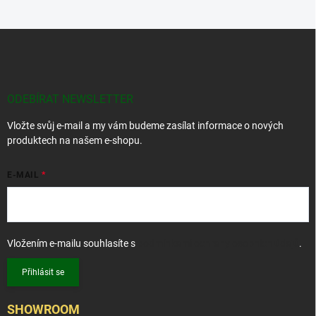
s
u
Z
á
p
a
t
ODEBÍRAT NEWSLETTER
í
Vložte svůj e-mail a my vám budeme zasílat informace o nových
produktech na našem e-shopu.
E-MAIL
Vložením e-mailu souhlasíte s
podmínkami ochrany osobních údajů
.
Přihlásit se
SHOWROOM