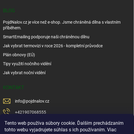
BLOG
PojdNalov.cz je více než e-shop. Jsme chráněná dílna s vlastním
příběhem.
SmartEmailing podporuje naši chráněnou dílnu
Jak vybrat termovizi v roce 2026 - kompletní průvodce
Plán obnovy (EÚ)
Tipy využití nočního vidění
Jak vybrat noční vidění
KONTAKT
info
@
pojdnalov.cz
+421907068555
Tento web používa súbory cookie. Ďalším prechádzaním
+421902479599
tohto webu vyjadrujete súhlas s ich používaním. Viac