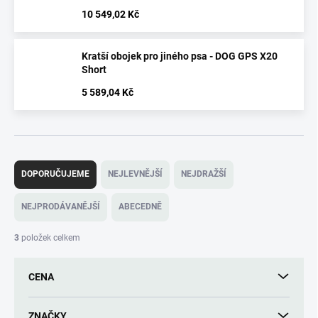
10 549,02 Kč
Kratší obojek pro jiného psa - DOG GPS X20
Short
5 589,04 Kč
Ř
a
DOPORUČUJEME
NEJLEVNĚJŠÍ
NEJDRAŽŠÍ
z
e
NEJPRODÁVANĚJŠÍ
ABECEDNĚ
n
í
3
položek celkem
p
r
CENA
o
d
u
ZNAČKY