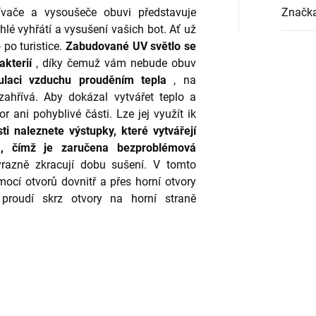
vače a vysoušeče obuvi představuje
Značk
é vyhřátí a vysušení vašich bot. Ať už
o turistice.
Zabudované UV světlo se
kterií
, díky čemuž vám nebude obuv
rkulaci vzduchu prouděním tepla
, na
zahřívá. Aby dokázal vytvářet teplo a
 ani pohyblivé části. Lze jej využít ik
ti naleznete výstupky, které vytvářejí
m, čímž je zaručena bezproblémová
výrazně zkracují dobu sušení. V tomto
ocí otvorů dovnitř a přes horní otvory
 proudí skrz otvory na horní straně