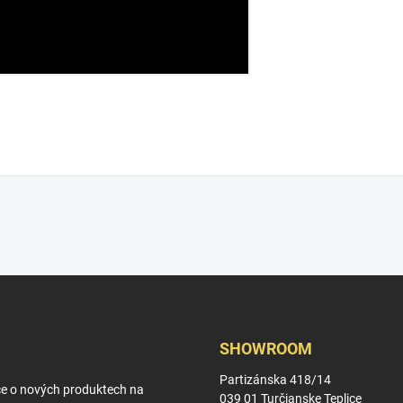
SHOWROOM
Partizánska 418/14
ce o nových produktech na
039 01 Turčianske Teplice