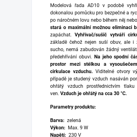
Modelová řada AD10 v podobě vyhří
dokonalou pomůcku pro bezpečné a rychl
po náročném lovu nebo během něj nebo p
stará o maximální možnou eliminaci ba
zapáchat.
Vyhřívač/sušič vytváří ci
základě čehož nejen suší obuv, ale i 
sucho, nemá zabudován žádný ventilátor
předehřívání obuvi.
Na jeho spodní čás
prostor mezi stélkou a vysoušeče
cirkulace vzduchu.
Viditelné otvory 
případě je studený vzduch nasáván pom
ohřátý vzduch prostřednictvím tlaku
ven.
Vzduch je ohřátý na cca 30 °C.
Parametry produktu:
Barva:
zelená
Výkon:
Max. 9 W
Napětí:
230 V