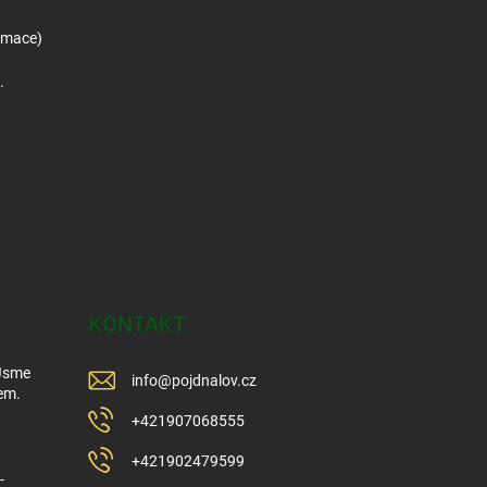
amace)
.
KONTAKT
 Jsme
info
@
pojdnalov.cz
em.
+421907068555
+421902479599
-