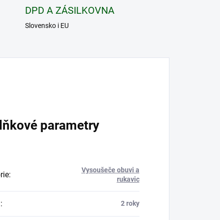
DPD A ZÁSILKOVNA
Slovensko i EU
lňkové parametry
Vysoušeče obuvi a
rie
:
rukavic
a
:
2 roky