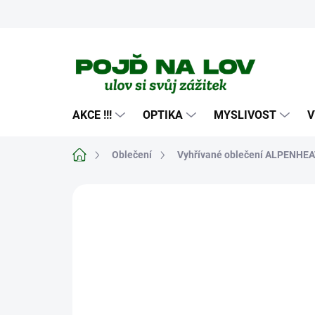
Přejít
na
obsah
AKCE !!!
OPTIKA
MYSLIVOST
V
Domů
Oblečení
Vyhřívané oblečení ALPENHE
Neohodnoceno
Podrobnosti hodn