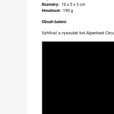
Rozměry:
16 x 5 x 3 cm
Hmotnost:
190 g
Obsah balení:
Vyhřívač a vysoušeč bot Alpenheat Circ