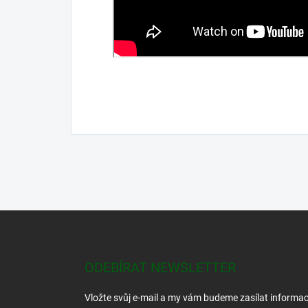
Z
á
p
a
ODEBÍRAT NEWSLETTER
t
í
Vložte svůj e-mail a my vám budeme zasílat informa