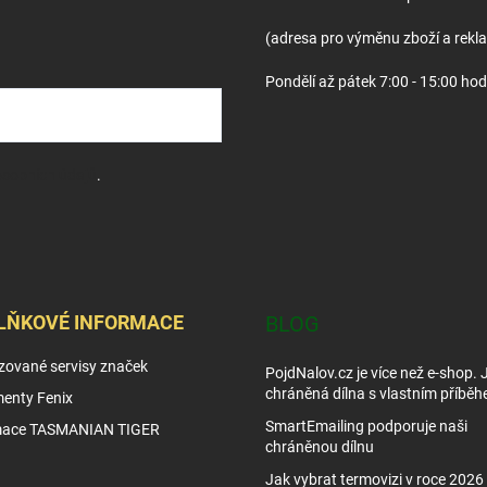
(adresa pro výměnu zboží a rekl
Pondělí až pátek 7:00 - 15:00 hod
sobních údajů
.
LŇKOVÉ INFORMACE
BLOG
zované servisy značek
PojdNalov.cz je více než e-shop.
chráněná dílna s vlastním příběh
enty Fenix
SmartEmailing podporuje naši
mace TASMANIAN TIGER
chráněnou dílnu
Jak vybrat termovizi v roce 2026 