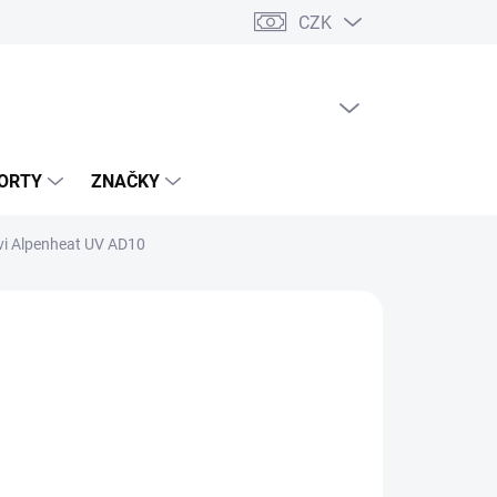
CZK
PRÁZDNÝ KOŠÍK
NÁKUPNÍ
KOŠÍK
ORTY
ZNAČKY
uvi Alpenheat UV AD10
026
MOŽNOSTI DORUČENÍ