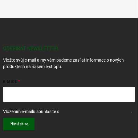
Z
á
p
a
t
ODEBÍRAT NEWSLETTER
í
Vložte svůj e-mail a my vám budeme zasílat informace o nových
produktech na našem e-shopu.
E-MAIL
Vložením e-mailu souhlasíte s
podmínkami ochrany osobních údajů
.
Přihlásit se