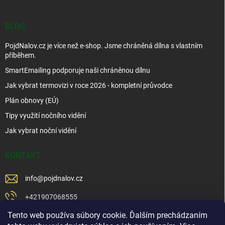
BLOG
PojdNalov.cz je více než e-shop. Jsme chráněná dílna s vlastním
příběhem.
SmartEmailing podporuje naši chráněnou dílnu
Jak vybrat termovizi v roce 2026 - kompletní průvodce
Plán obnovy (EÚ)
Tipy využití nočního vidění
Jak vybrat noční vidění
KONTAKT
info
@
pojdnalov.cz
+421907068555
Tento web používa súbory cookie. Ďalším prechádzaním
+421902479599