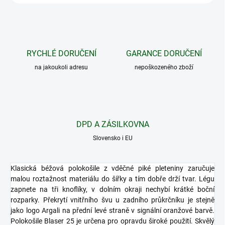
RYCHLÉ DORUČENÍ
GARANCE DORUČENÍ
na jakoukoli adresu
nepoškozeného zboží
DPD A ZÁSILKOVNA
Slovensko i EU
Klasická béžová polokošile z vděčné piké pleteniny zaručuje
malou roztažnost materiálu do šířky a tím dobře drží tvar. Légu
zapnete na tři knoflíky, v dolním okraji nechybí krátké boční
rozparky. Překrytí vnitřního švu u zadního průkrčníku je stejně
jako logo Argali na přední levé straně v signální oranžové barvě.
Polokošile Blaser 25 je určena pro opravdu široké použití. Skvělý