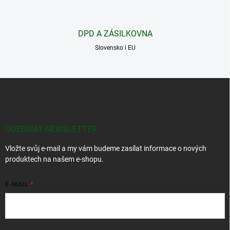
k
y
v
DPD A ZÁSILKOVNA
ý
p
Slovensko i EU
i
s
u
Z
á
p
a
t
ODEBÍRAT NEWSLETTER
í
Vložte svůj e-mail a my vám budeme zasílat informace o nových
produktech na našem e-shopu.
E-MAIL