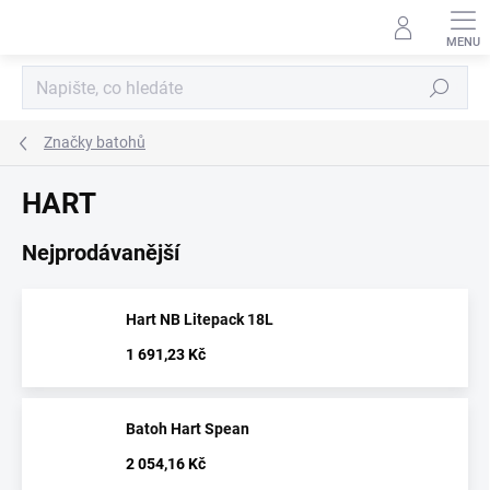
Přejít
na
obsah
Hledat
Značky batohů
HART
Nejprodávanější
Hart NB Litepack 18L
1 691,23 Kč
Batoh Hart Spean
2 054,16 Kč