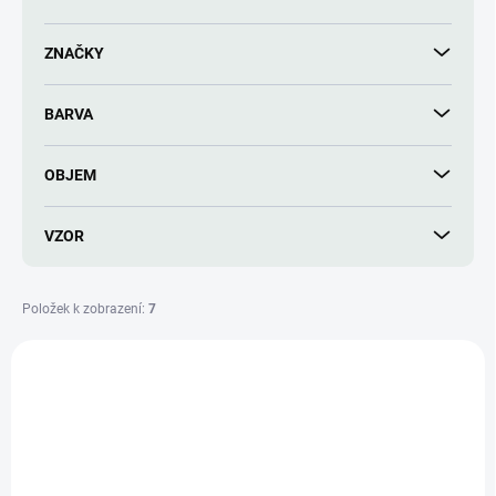
d
u
ZNAČKY
k
t
BARVA
ů
OBJEM
VZOR
Položek k zobrazení:
7
V
ý
NOVINKA
7285133417
p
TIP
i
s
p