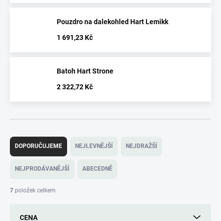
Pouzdro na dalekohled Hart Lemikk
1 691,23 Kč
Batoh Hart Strone
2 322,72 Kč
Ř
a
DOPORUČUJEME
NEJLEVNĚJŠÍ
NEJDRAŽŠÍ
z
e
NEJPRODÁVANĚJŠÍ
ABECEDNĚ
n
í
7
položek celkem
p
r
CENA
o