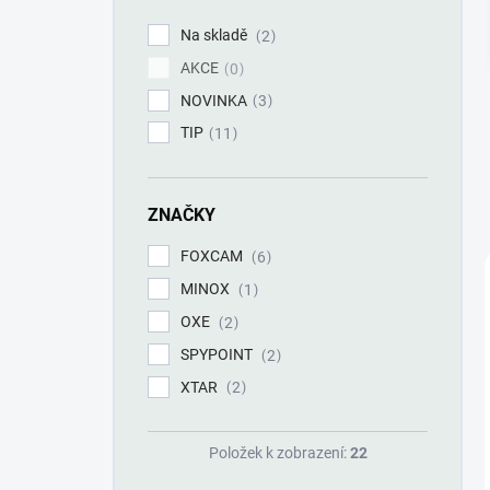
í
p
Na skladě
2
a
AKCE
n
0
e
NOVINKA
3
l
TIP
11
ZNAČKY
FOXCAM
6
MINOX
1
OXE
2
SPYPOINT
2
XTAR
2
Položek k zobrazení:
22