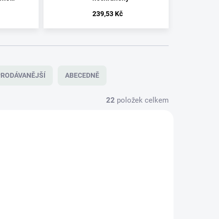
239,53 Kč
RODÁVANĚJŠÍ
ABECEDNĚ
22
položek celkem
NOVINKA
W USB-C
XTAR 18650
TIP