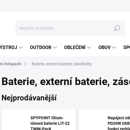
Hledat
ÝSTROJ
OUTDOOR
OBLEČENÍ
OBUV
SP
ro fotopasti
Baterie, externí baterie, zásobníky
Baterie, externí baterie, zá
Nejprodávanější
SPYPOINT lítium-
Napájecí zd
iónová baterie LIT-22
PD20W USB-
TWIN-Pack
funkcí rych