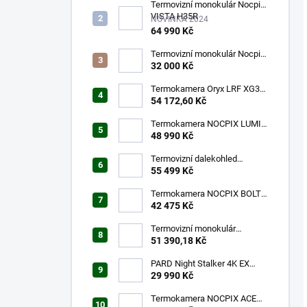
Termovizní monokulár Nocpix
VISTA H35R
NOVINKA 2024
64 990 Kč
Termovizní monokulár Nocpix
LUMI L35
32 000 Kč
Termokamera Oryx LRF XG35
s laserovým dálkoměrem
54 172,60 Kč
Termokamera NOCPIX LUMI
H35R
48 990 Kč
Termovizní dalekohled
NOCPIX QUEST H35R
55 499 Kč
Termokamera NOCPIX BOLT
L35R
42 475 Kč
Termovizní monokulár
FALCON FQ35 2.0
51 390,18 Kč
PARD Night Stalker 4K EX
940nm LRF
29 990 Kč
Termokamera NOCPIX ACE