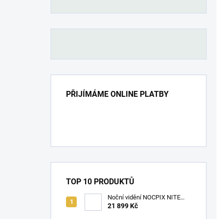
PŘIJÍMÁME ONLINE PLATBY
TOP 10 PRODUKTŮ
Noční vidění NOCPIX NITE
D70R
21 899 Kč