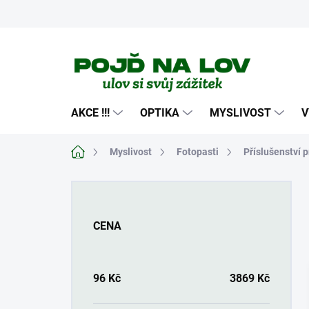
Přejít
na
obsah
AKCE !!!
OPTIKA
MYSLIVOST
V
Domů
Myslivost
Fotopasti
Příslušenství p
P
o
s
CENA
t
r
a
n
96
Kč
3869
Kč
n