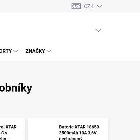
CZK
PRÁZDNÝ KOŠÍK
NÁKUPNÍ
KOŠÍK
ORTY
ZNAČKY
sobníky
roj XTAR
Baterie XTAR 18650
C s
3500mAh 10A 3,6V
lého
nechránený