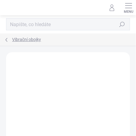
Přejít
na
obsah
Hledat
Vibrační obojky
Neohodnoceno
Podrobnosti hodnocení
ZNAČKA:
DOGTRACE