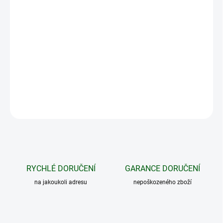
−
+
Přidat do košíku
Vysílač Dogtrace s dosahem 250 m, funkcemi vibrací, světla a
zvuku. LCD displej. Lze použít pro výcvik dvou psů současně.
DETAILNÍ INFORMACE
ZEPTAT SE
HLÍDAT
RYCHLÉ DORUČENÍ
GARANCE DORUČENÍ
na jakoukoli adresu
nepoškozeného zboží