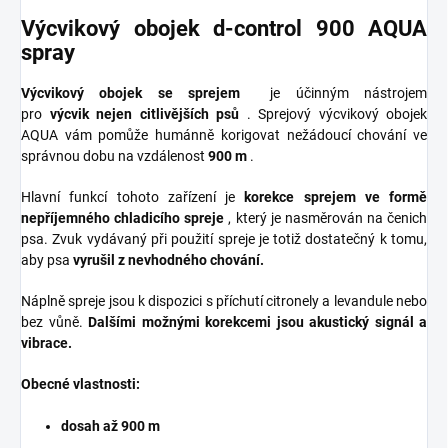
Výcvikový obojek d-control 900 AQUA
spray
Výcvikový obojek se sprejem
je účinným nástrojem
pro
výcvik
nejen citlivějších psů
. Sprejový výcvikový obojek
AQUA vám pomůže humánně korigovat nežádoucí chování ve
správnou dobu na vzdálenost
900 m
.
Hlavní funkcí tohoto zařízení je
korekce sprejem ve formě
nepříjemného chladicího spreje
, který je nasměrován na čenich
psa. Zvuk vydávaný při použití spreje je totiž dostatečný k tomu,
aby psa
vyrušil z nevhodného chování.
Náplně spreje jsou k dispozici s příchutí citronely a levandule nebo
bez vůně.
Dalšími možnými korekcemi jsou akustický signál a
vibrace.
Obecné vlastnosti:
dosah až 900 m