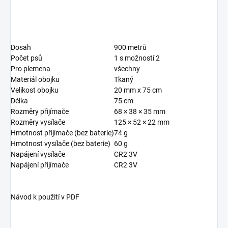
Dosah
900 metrů
Počet psů
1 s možností 2
Pro plemena
všechny
Materiál obojku
Tkaný
Velikost obojku
20 mm x 75 cm
Délka
75 cm
Rozměry přijímače
68 × 38 × 35 mm
Rozměry vysílače
125 × 52 × 22 mm
Hmotnost přijímače (bez baterie)
74 g
Hmotnost vysílače (bez baterie)
60 g
Napájení vysílače
CR2 3V
Napájení přijímače
CR2 3V
Návod k použití v PDF