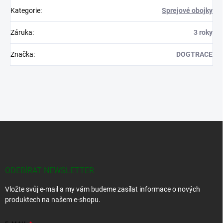
Kategorie
:
Sprejové obojky
Záruka
:
3 roky
Značka
:
DOGTRACE
Z
á
p
a
t
ODEBÍRAT NEWSLETTER
í
Vložte svůj e-mail a my vám budeme zasílat informace o nových
produktech na našem e-shopu.