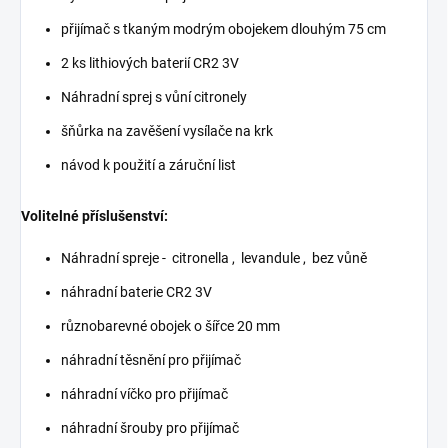
přijímač s tkaným modrým obojekem dlouhým 75 cm
2 ks lithiových baterií CR2 3V
Náhradní sprej s vůní citronely
šňůrka na zavěšení vysílače na krk
návod k použití a záruční list
Volitelné příslušenství:
Náhradní spreje -
citronella
,
levandule
,
bez vůně
náhradní baterie CR2 3V
různobarevné obojek o šířce 20 mm
náhradní těsnění pro přijímač
náhradní víčko pro přijímač
náhradní šrouby pro přijímač