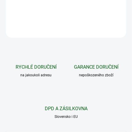
vibrace.
DETAILNÍ INFORMACE
ZEPTAT SE
HLÍDAT
RYCHLÉ DORUČENÍ
GARANCE DORUČENÍ
na jakoukoli adresu
nepoškozeného zboží
DPD A ZÁSILKOVNA
Slovensko i EU