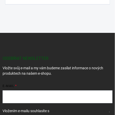
Z
á
p
a
t
ODEBÍRAT NEWSLETTER
í
Vložte svůj e-mail a my vám budeme zasílat informace o nových
produktech na našem e-shopu.
E-MAIL
Vložením e-mailu souhlasíte s
podmínkami ochrany osobních údajů
.