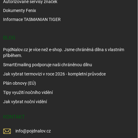
Autorizované servisy značek
Dokumenty Fenix
Informace TASMANIAN TIGER
BLOG
PojdNalov.cz je více než e-shop. Jsme chráněná dílna s vlastním
příběhem.
SmartEmailing podporuje naši chráněnou dílnu
Jak vybrat termovizi v roce 2026 - kompletní průvodce
Plán obnovy (EÚ)
Tipy využití nočního vidění
Jak vybrat noční vidění
KONTAKT
info
@
pojdnalov.cz