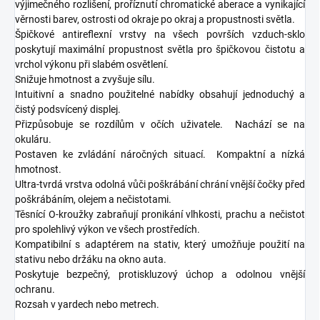
výjimečného rozlišení, proříznutí chromatické aberace a vynikající
věrnosti barev, ostrosti od okraje po okraj a propustnosti světla.
Špičkové antireflexní vrstvy na všech površích vzduch-sklo
poskytují maximální propustnost světla pro špičkovou čistotu a
vrchol výkonu při slabém osvětlení.
Snižuje hmotnost a zvyšuje sílu.
Intuitivní a snadno použitelné nabídky obsahují jednoduchý a
čistý podsvícený displej.
Přizpůsobuje se rozdílům v očích uživatele.
Nachází se na
okuláru.
Postaven ke zvládání náročných situací.
Kompaktní a nízká
hmotnost.
Ultra-tvrdá vrstva odolná vůči poškrábání chrání vnější čočky před
poškrábáním, olejem a nečistotami.
Těsnící O-kroužky zabraňují pronikání vlhkosti, prachu a nečistot
pro spolehlivý výkon ve všech prostředích.
Kompatibilní s adaptérem na stativ, který umožňuje použití na
stativu nebo držáku na okno auta.
Poskytuje bezpečný, protiskluzový úchop a odolnou vnější
ochranu.
Rozsah v yardech nebo metrech.