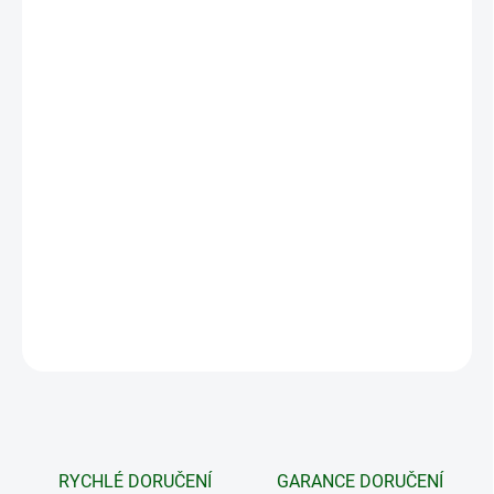
DORUČIT DO:
13.8.2026
MOŽNOSTI
DORUČENÍ
−
+
Přidat do košíku
Vortex PRO EXTENDED CANTILEVER MOUNT 1 INCH -
předsazená konzolová 1palcová montáž poskytuje správnou
výšku a umístění denní optiky při montáži.
DETAILNÍ INFORMACE
ZEPTAT SE
HLÍDAT
RYCHLÉ DORUČENÍ
GARANCE DORUČENÍ