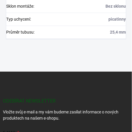
Sklon montáže
:
Bez sklonu
Typ uchycení
:
picatinny
Průměr tubusu
:
25,4 mm
Z
á
p
a
t
ODEBÍRAT NEWSLETTER
í
Vložte svůj e-mail a my vám budeme zasílat informace o nových
produktech na našem e-shopu.