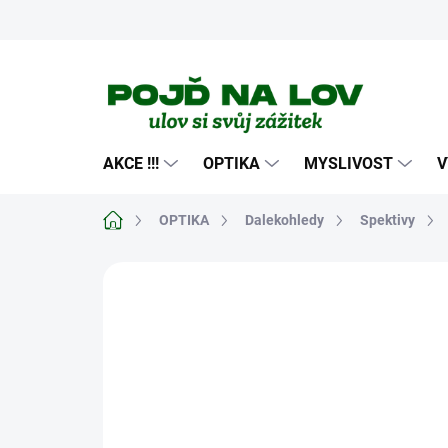
Přejít
na
obsah
AKCE !!!
OPTIKA
MYSLIVOST
V
Domů
OPTIKA
Dalekohledy
Spektivy
Neohodnoceno
Podrobnosti hodn
NOVINKA