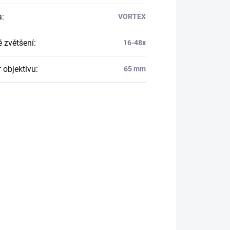
a
:
VORTEX
é zvětšení
:
16-48x
 objektivu
:
65 mm