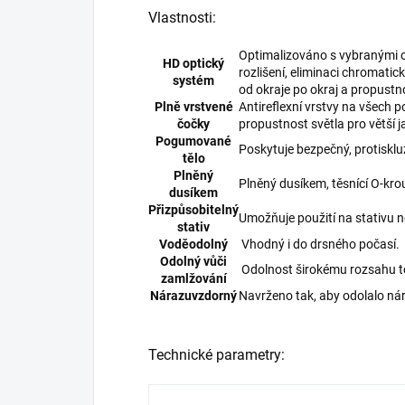
Vlastnosti:
Optimalizováno s vybranými o
HD optický
rozlišení, eliminaci chromatick
systém
od okraje po okraj a propustno
Plně vrstvené
Antireflexní vrstvy na všech 
čočky
propustnost světla pro větší j
Pogumované
Poskytuje bezpečný, protiskl
tělo
Plněný
Plněný dusíkem, těsnící O-kro
dusíkem
Přizpůsobitelný
Umožňuje použití na stativu 
stativ
Voděodolný
Vhodný i do drsného počasí.
Odolný vůči
Odolnost širokému rozsahu t
zamlžování
Nárazuvzdorný
Navrženo tak, aby odolalo n
Technické parametry: