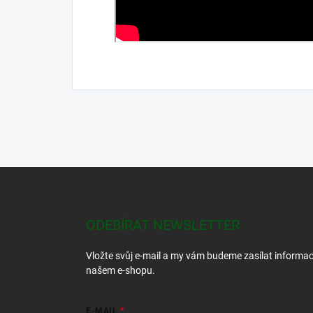
Z
á
p
a
ODEBÍRAT NEWSLETTER
t
í
Vložte svůj e-mail a my vám budeme zasílat informa
našem e-shopu.
E-MAIL