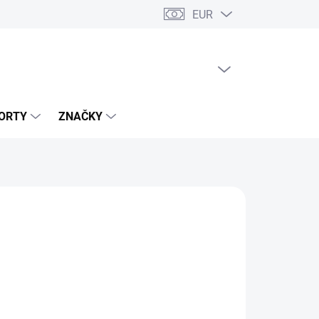
EUR
PRÁZDNÝ KOŠÍK
NÁKUPNÍ
KOŠÍK
ORTY
ZNAČKY