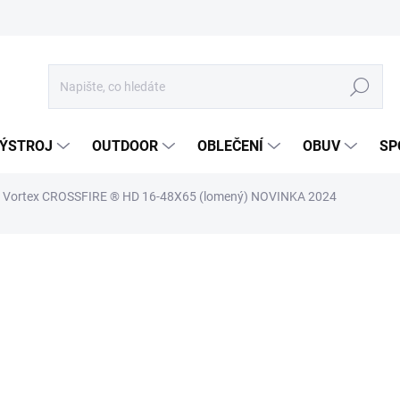
Hledat
ÝSTROJ
OUTDOOR
OBLEČENÍ
OBUV
SP
Vortex CROSSFIRE ® HD 16-48X65 (lomený)
NOVINKA 2024
ocení
ZNAČKA:
VORTEX
294,18 €
243,12 € bez DPH
Měrná
DO 5 DNŮ