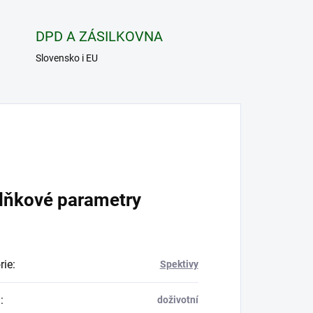
DPD A ZÁSILKOVNA
Slovensko i EU
lňkové parametry
rie
:
Spektivy
a
:
doživotní