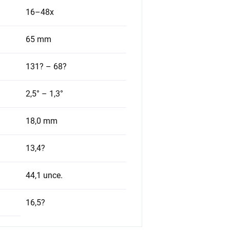
16–48x
65 mm
131? – 68?
2,5° – 1,3°
18,0 mm
13,4?
44,1 unce.
16,5?