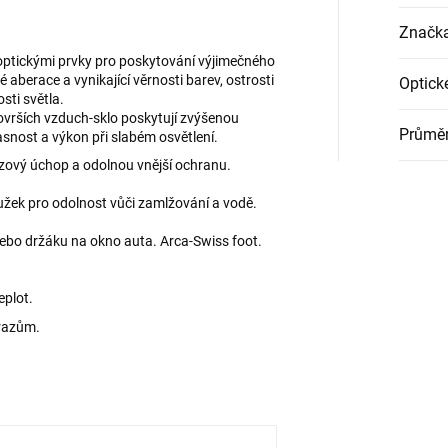
Značk
ptickými prvky pro poskytování výjimečného
é aberace a vynikající věrnosti barev, ostrosti
Optick
sti světla.
površích vzduch-sklo poskytují zvýšenou
Průměr
asnost a výkon při slabém osvětlení.
uzový úchop a odolnou vnější ochranu.
užek pro odolnost vůči zamlžování a vodě.
nebo držáku na okno auta. Arca-Swiss foot.
eplot.
árazům.