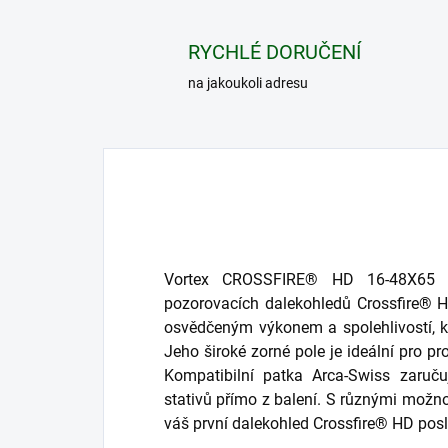
RYCHLÉ DORUČENÍ
na jakoukoli adresu
Vortex CROSSFIRE® HD 16-48X65 –
pozorovacích dalekohledů Crossfire® H
osvědčeným výkonem a spolehlivostí, k
Jeho široké zorné pole je ideální pro pr
Kompatibilní patka Arca-Swiss zaruč
stativů přímo z balení. S různými možno
váš první dalekohled Crossfire® HD posl