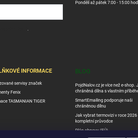
Pondělí až pátek 7:00 - 15:00 hod
sobních údajů
.
LŇKOVÉ INFORMACE
BLOG
zované servisy značek
PojdNalov.cz je více než e-shop.
chráněná dílna s vlastním příběh
enty Fenix
SmartEmailing podporuje naši
mace TASMANIAN TIGER
chráněnou dílnu
Jak vybrat termovizi v roce 2026 
kompletní průvodce
Plán obnovy (EÚ)