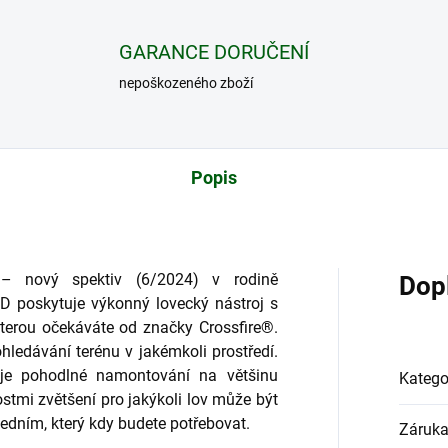
GARANCE DORUČENÍ
nepoškozeného zboží
Popis
 nový spektiv (6/2024) v rodině
Dop
D poskytuje výkonný lovecký nástroj s
terou očekáváte od značky Crossfire®.
ohledávání terénu v jakémkoli prostředí.
uje pohodlné namontování na většinu
Katego
stmi zvětšení pro jakýkoli lov může být
edním, který kdy budete potřebovat.
Záruk