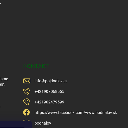
.
KONTAKT
 Jsme
info
@
pojdnalov.cz
em.
+421907068555
+421902479599
-
https://www.facebook.com/www.podnalov.sk
podnalov