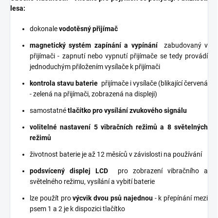
lesa:
dokonale
vodotěsný přijímač
magnetický systém zapínání a vypínání
zabudovaný v
přijímači - zapnutí nebo vypnutí přijímače se tedy provádí
jednoduchým přiložením vysílače k ​​přijímači
kontrola stavu baterie
přijímače i vysílače (blikající červená
- zelená na přijímači, zobrazená na displeji)
samostatné
tlačítko pro vysílání zvukového signálu
volitelné nastavení 5 vibračních režimů a 8 světelných
režimů
životnost baterie je až 12 měsíců v závislosti na používání
podsvícený displej LCD
pro zobrazení vibračního a
světelného režimu, vysílání a vybití baterie
lze použít pro
výcvik dvou psů najednou
- k přepínání mezi
psem 1 a 2 je k dispozici tlačítko