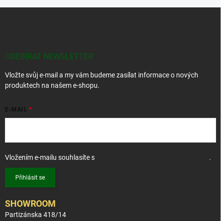
Z
á
p
a
t
ODEBÍRAT NEWSLETTER
í
Vložte svůj e-mail a my vám budeme zasílat informace o nových
produktech na našem e-shopu.
E-MAIL
Vložením e-mailu souhlasíte s
podmínkami ochrany osobních údajů
.
Přihlásit se
SHOWROOM
Partizánska 418/14