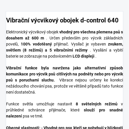
Vibrační výcvikový obojek d-control 640
Elektronický výcvikový obojek
vhodný pro všechna plemena psů s
dosahem až 600 m
. Určen především pro výcvik základních
povelů,
100% vodotěsný
přijímač. Vysílač je vybaven
zvukem,
světlem (8 režimů) a 5 vibračními režimy
. Vysílání a vybití
baterie se zobrazuje na podsvíceném
LCD displeji
.
Vibrační funkce byla navržena jako alternativní způsob
komunikace pro výcvik psů citlivých na podněty nebo pro výcvik
psů s poruchami sluchu.
Vibrace nejsou určeny ke korekci
nežádoucího chování psa, protože ve většině případů tato funkce
není dostatečná.
Funkce světla umožňuje nastavit
8 světelných režimů
v
průhledné schránce přijímače, které
slouží pro snadné
nalezení
psa ve tmě.
Obecné vlastnosti: - Vhodné pro psy, kteří se pohybují v blízkosti