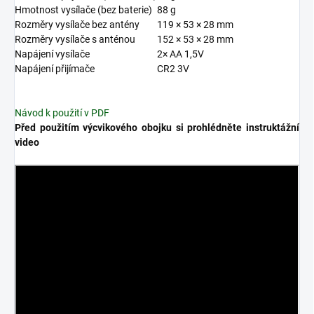
Hmotnost vysílače (bez baterie)
88 g
Rozměry vysílače bez antény
119 × 53 × 28 mm
Rozměry vysílače s anténou
152 × 53 × 28 mm
Napájení vysílače
2× AA 1,5V
Napájení přijímače
CR2 3V
Návod k použití v PDF
Před použitím výcvikového obojku si prohlédněte instruktážní
video