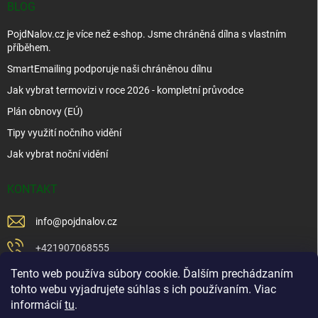
BLOG
PojdNalov.cz je více než e-shop. Jsme chráněná dílna s vlastním
příběhem.
SmartEmailing podporuje naši chráněnou dílnu
Jak vybrat termovizi v roce 2026 - kompletní průvodce
Plán obnovy (EÚ)
Tipy využití nočního vidění
Jak vybrat noční vidění
KONTAKT
info
@
pojdnalov.cz
+421907068555
Tento web používa súbory cookie. Ďalším prechádzaním
+421902479599
tohto webu vyjadrujete súhlas s ich používaním. Viac
https://www.facebook.com/www.podnalov.sk
informácií
tu
.