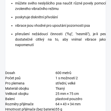
můžete svého neslyšícího psa naučit různé
povely pomocí
zvoleného vibračního režimu
poskytuje diskrétní přivolání
vibrace jsou vhodné pro upoutání pozornosti psa
přerušení nežádoucí činnosti ("fuj", "nesmíš"), je-li pes
dostatečně citlivý na to, aby vnímal vibrace jako
napomenutí
Dosah
600 metrů
Počet psů
1 s možností 2
Pro plemena
střední, velké
Materiál obojku
Tkaný
Velikost obojku
25 mm × 75 cm
Balení
plastové pouzdro
Rozměry přijímače
64 × 43 × 34 mm
Hmotnost přijímače (bez baterie)
55 g