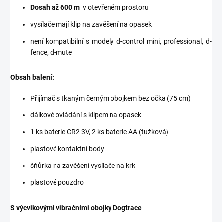
Dosah až 600 m
v otevřeném prostoru
vysílače mají klip na zavěšení na opasek
není kompatibilní s modely d-control mini, professional, d-
fence, d-mute
Obsah balení:
Přijímač s tkaným černým obojkem bez očka (75 cm)
dálkové ovládání s klipem na opasek
1 ks baterie CR2 3V, 2 ks baterie AA (tužková)
plastové kontaktní body
šňůrka na zavěšení vysílače na krk
plastové pouzdro
S výcvikovými vibračními obojky Dogtrace