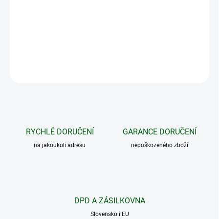
Funkce světla umožňuje nastavit
8 světelných režimů
v průhledné
schránce přijímače, které
slouží pro snadné nalezení
psa ve
tmě.
DETAILNÍ INFORMACE
ZEPTAT SE
HLÍDAT
RYCHLÉ DORUČENÍ
GARANCE DORUČENÍ
na jakoukoli adresu
nepoškozeného zboží
DPD A ZÁSILKOVNA
Slovensko i EU