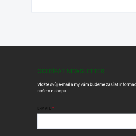
Z
á
p
a
ODEBÍRAT NEWSLETTER
t
í
Vložte svůj e-mail a my vám budeme zasílat informa
našem e-shopu.
E-MAIL