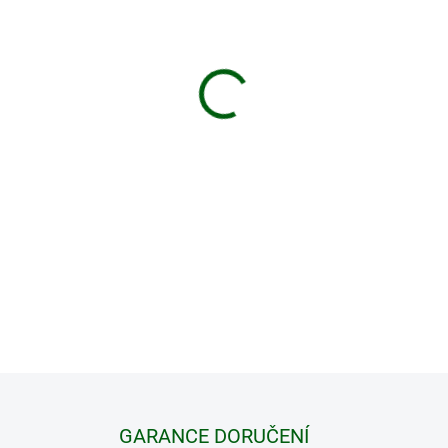
VELIKOST
MŮŽEME DORUČIT DO:
ZVOLTE
−
+
Lehké turistické boty, ideální
DETAILNÍ INFORMACE
GARANCE DORUČENÍ