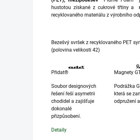
hustotou získané z cukrové třtiny a
recyklovaného materiálu z výrobního od
Bezešvý svršek z recyklovaného PET syn
(polovina velikosti 42)
Přidat®
Magnety G
Soubor designových
Podrážka G
řešení řeší asymetrii
která se za
chodidel a zajišťuje
odpružení a
dokonalé
přizpůsobení.
Detaily