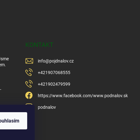
KONTAKT
 Jsme
info
@
pojdnalov.cz
em.
+421907068555
+421902479599
-
https://www.facebook.com/www.podnalov.sk
podnalov
ouhlasím