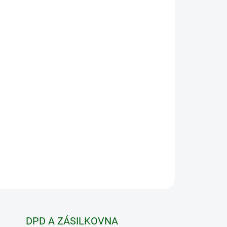
 VARIANTU
MOŽNOSTI DORUČENÍ
Přidat do košíku
 pro
intenzivní
aktivitu a
každodenní nošení.
ZEPTAT SE
HLÍDAT
DPD A ZÁSILKOVNA