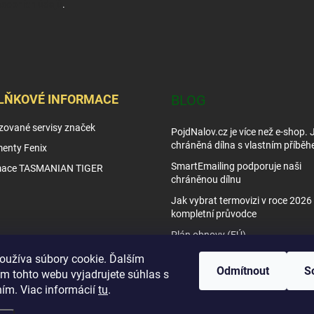
sobních údajů
.
LŇKOVÉ INFORMACE
BLOG
zované servisy značek
PojdNalov.cz je více než e-shop.
chráněná dílna s vlastním příběh
enty Fenix
SmartEmailing podporuje naši
mace TASMANIAN TIGER
chráněnou dílnu
Jak vybrat termovizi v roce 2026 
kompletní průvodce
Plán obnovy (EÚ)
Tipy využití nočního vidění
oužíva súbory cookie. Ďalším
Odmítnout
S
m tohto webu vyjadrujete súhlas s
Jak vybrat noční vidění
ním. Viac informácií
tu
.