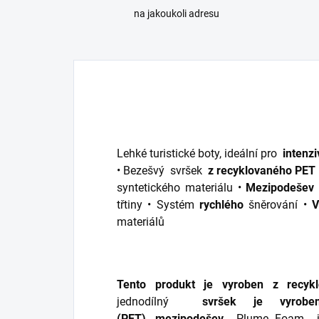
na jakoukoli adresu
Lehké turistické boty, ideální pro
intenzi
• Bezešvý
svršek
z recyklovaného PET
syntetického materiálu •
Mezipodešev
třtiny •
Systém
rychlého
šněrování •
V
materiálů
Tento produkt je vyroben z recykl
jednodílný
svršek je vyrob
(PET),
mezipodešev
Plume Foam