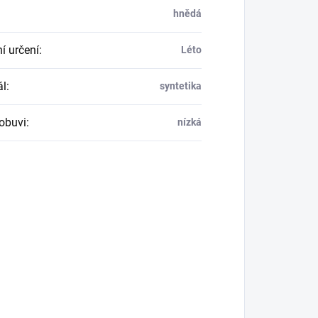
hnědá
í určení
:
Léto
ál
:
syntetika
obuvi
:
nízká