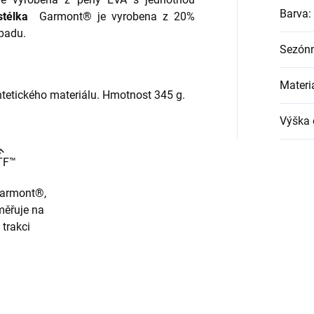
Barva
:
stélka
Garmont® je vyrobena z 20%
padu.
Sezónn
Materi
tetického materiálu. Hmotnost 345 g.
Výška 
TF™
armont®,
měřuje na
 trakci