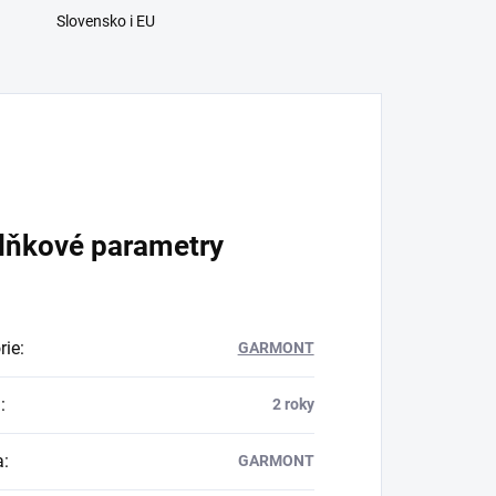
Slovensko i EU
lňkové parametry
rie
:
GARMONT
a
:
2 roky
a
:
GARMONT