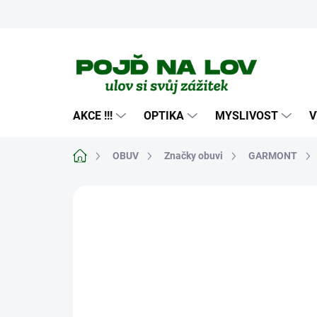
Přejít
na
obsah
AKCE !!!
OPTIKA
MYSLIVOST
V
Domů
OBUV
Značky obuvi
GARMONT
Neohodnoceno
Podrobnosti hodn