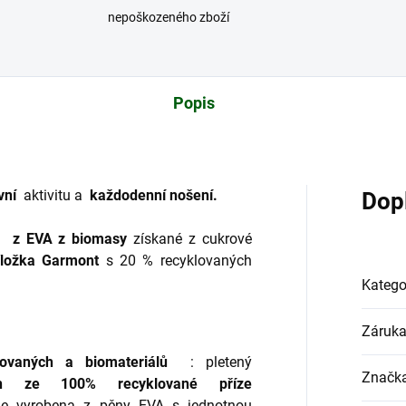
nepoškozeného zboží
Popis
vní
aktivitu a
každodenní nošení.
Dop
z EVA z biomasy
získané z cukrové
ložka Garmont
s 20 % recyklovaných
Katego
Záruk
ovaných a biomateriálů
: pletený
Značk
en ze 100% recyklované příze
je vyrobena z pěny EVA s jednotnou