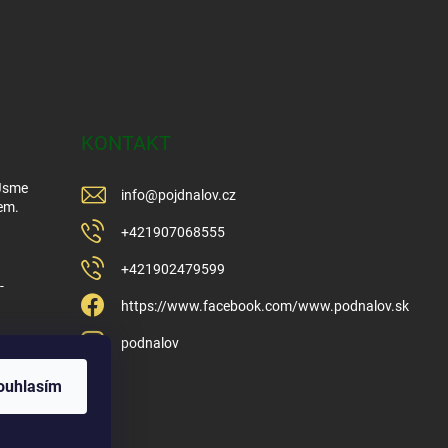
KONTAKT
 Jsme
info
@
pojdnalov.cz
em.
+421907068555
+421902479599
-
https://www.facebook.com/www.podnalov.sk
podnalov
ouhlasím