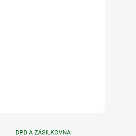
 VARIANTU
MOŽNOSTI DORUČENÍ
Přidat do košíku
 pro
intenzivní
aktivitu a
každodenní nošení.
ZEPTAT SE
HLÍDAT
DPD A ZÁSILKOVNA