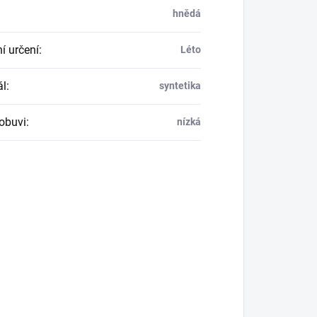
hnědá
í určení
:
Léto
ál
:
syntetika
obuvi
:
nízká