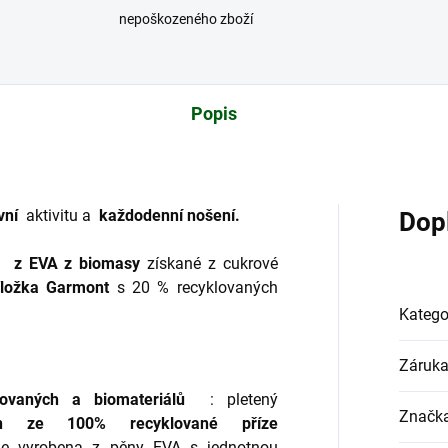
nepoškozeného zboží
Popis
vní
aktivitu a
každodenní nošení.
Dop
z EVA z biomasy
získané z cukrové
ložka Garmont
s 20 % recyklovaných
Katego
Záruk
ovaných a biomateriálů
: pletený
Značk
en ze 100% recyklované příze
je vyrobena z pěny EVA s jednotnou