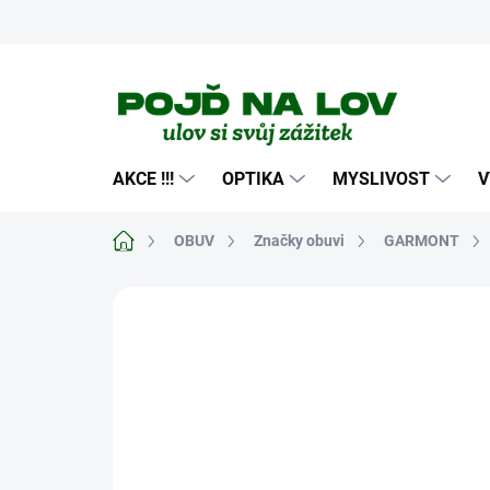
Přejít
na
obsah
AKCE !!!
OPTIKA
MYSLIVOST
V
Domů
OBUV
Značky obuvi
GARMONT
Neohodnoceno
Podrobnosti hodn