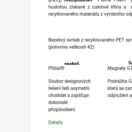
hustotou získané z cukrové třtiny a
recyklovaného materiálu z výrobního od
Bezešvý svršek z recyklovaného PET syn
(polovina velikosti 42)
Přidat®
Magnety G
Soubor designových
Podrážka G
řešení řeší asymetrii
která se za
chodidel a zajišťuje
odpružení a
dokonalé
přizpůsobení.
Detaily