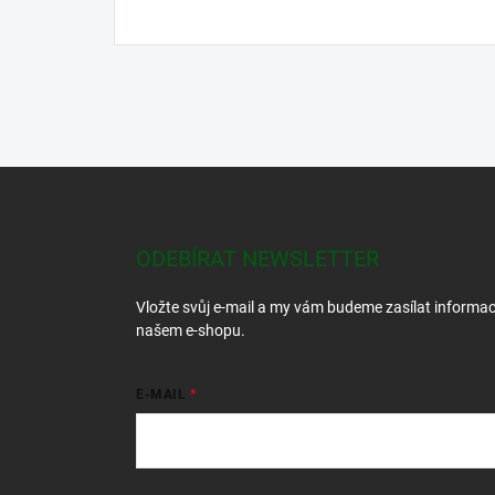
Z
á
p
a
ODEBÍRAT NEWSLETTER
t
í
Vložte svůj e-mail a my vám budeme zasílat informa
našem e-shopu.
E-MAIL