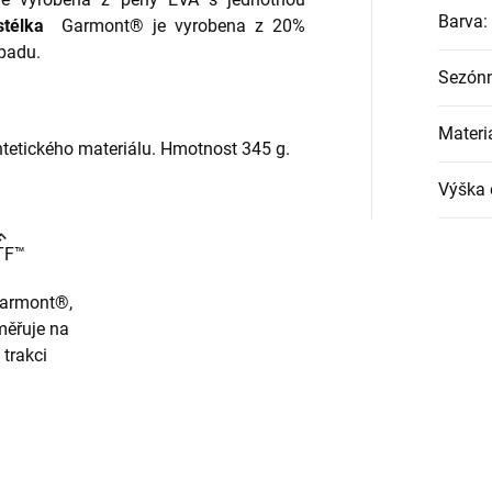
Barva
:
stélka
Garmont® je vyrobena z 20%
padu.
Sezónn
Materi
tetického materiálu. Hmotnost 345 g.
Výška 
TF™
armont®,
měřuje na
 trakci