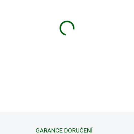
VELIKOST
MŮŽEME DORUČIT DO:
ZVOLTE
−
+
Lehké turistické boty, ideální
DETAILNÍ INFORMACE
GARANCE DORUČENÍ