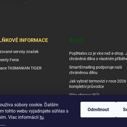
sobních údajů
.
LŇKOVÉ INFORMACE
BLOG
zované servisy značek
PojdNalov.cz je více než e-shop.
chráněná dílna s vlastním příběh
enty Fenix
SmartEmailing podporuje naši
mace TASMANIAN TIGER
chráněnou dílnu
Jak vybrat termovizi v roce 2026 
kompletní průvodce
Plán obnovy (EÚ)
Tipy využití nočního vidění
oužíva súbory cookie. Ďalším
Odmítnout
S
m tohto webu vyjadrujete súhlas s
Jak vybrat noční vidění
ním. Viac informácií
tu
.