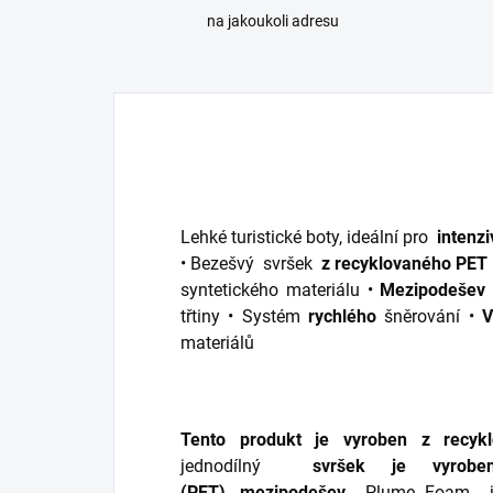
na jakoukoli adresu
Lehké turistické boty, ideální pro
intenzi
• Bezešvý
svršek
z recyklovaného PET
syntetického materiálu •
Mezipodešev
třtiny •
Systém
rychlého
šněrování •
V
materiálů
Tento produkt je vyroben z recykl
jednodílný
svršek je vyrob
(PET),
mezipodešev
Plume Foam