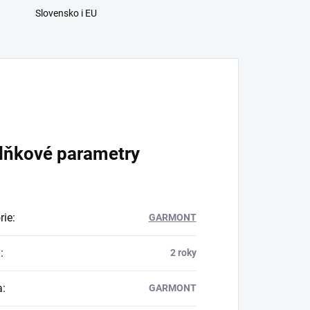
Slovensko i EU
lňkové parametry
rie
:
GARMONT
a
:
2 roky
a
:
GARMONT