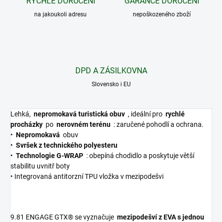
RYCHLÉ DORUČENÍ
GARANCE DORUČENÍ
na jakoukoli adresu
nepoškozeného zboží
DPD A ZÁSILKOVNA
Slovensko i EU
Lehká,
nepromokavá turistická obuv
, ideální pro
rychlé
procházky
po
nerovném terénu
: zaručené pohodlí a ochrana.
•
Nepromokavá
obuv
•
Svršek z technického polyesteru
•
Technologie G-WRAP
: obepíná chodidlo a poskytuje větší
stabilitu uvnitř boty
• Integrovaná antitorzní TPU vložka v mezipodešvi
9.81 ENGAGE GTX® se vyznačuje
mezipodešví z EVA s jednou