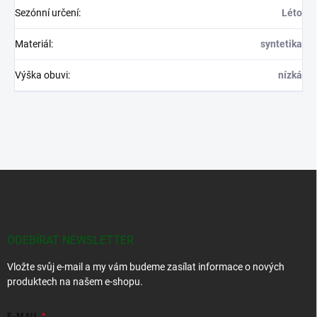
Sezónní určení
:
Léto
Materiál
:
syntetika
Výška obuvi
:
nízká
Z
á
p
a
t
ODEBÍRAT NEWSLETTER
í
Vložte svůj e-mail a my vám budeme zasílat informace o nových
produktech na našem e-shopu.
E-MAIL