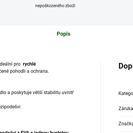
nepoškozeného zboží
Popis
 ideální pro
rychlé
Dop
učené pohodlí a ochrana.
lo a poskytuje větší stabilitu uvnitř
Katego
ezipodešvi
Záruk
Značk
podešví z EVA s jednou hustotou
,