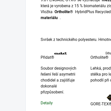
která je vyrobena z 15 % biomateriálu zí
Vložka
Ortholite®
HybridPlus Recycled
materiálu
.
Svršek z technického polyesteru. Hmotnos
Přidat®
Ortholite®
Soubor designových
Lehká, pro
řešení řeší asymetrii
stélka pro l
chodidel a zajišťuje
pohodlí při 
dokonalé
přizpůsobení.
Detaily
GORE-TEX