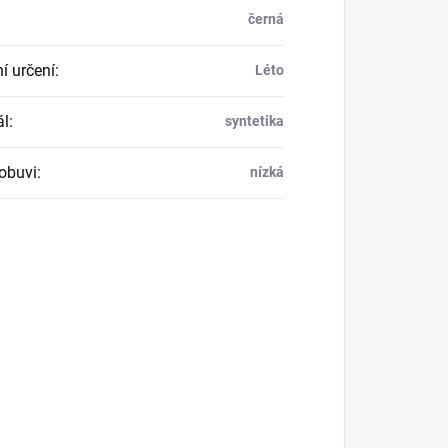
černá
í určení
:
Léto
ál
:
syntetika
obuvi
:
nízká