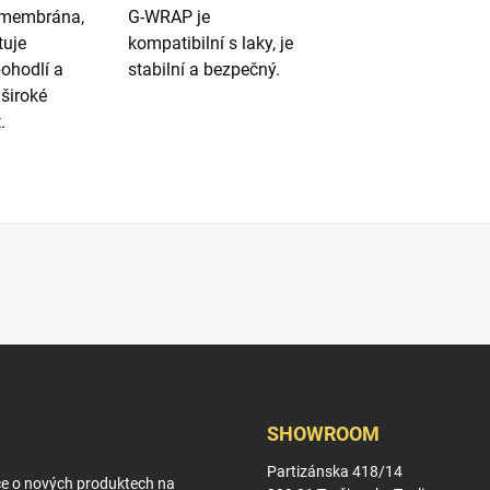
 membrána,
G-WRAP je
tuje
kompatibilní s laky, je
pohodlí a
stabilní a bezpečný.
 široké
.
SHOWROOM
Partizánska 418/14
ce o nových produktech na