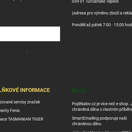
039 01 Turčianske Teplice
(adresa pro výměnu zboží a rekl
Pondělí až pátek 7:00 - 15:00 hod
sobních údajů
.
LŇKOVÉ INFORMACE
BLOG
zované servisy značek
PojdNalov.cz je více než e-shop.
chráněná dílna s vlastním příběh
enty Fenix
SmartEmailing podporuje naši
mace TASMANIAN TIGER
chráněnou dílnu