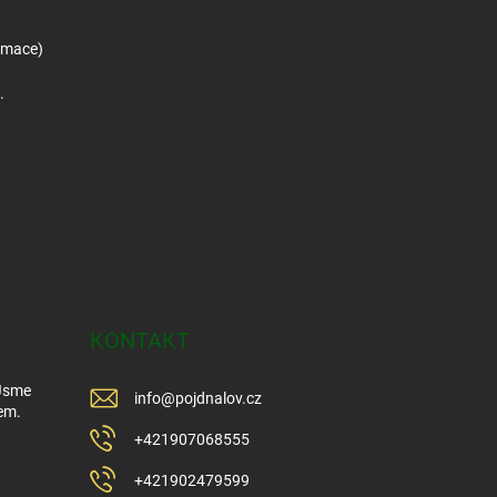
amace)
.
KONTAKT
 Jsme
info
@
pojdnalov.cz
em.
+421907068555
+421902479599