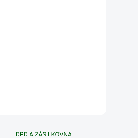
 VARIANTU
MOŽNOSTI DORUČENÍ
Přidat do košíku
cká obuv
, ideální pro
rychlé
rénu
: zaručené pohodlí a ochrana.
ZEPTAT SE
HLÍDAT
DPD A ZÁSILKOVNA