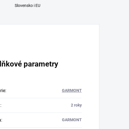
Slovensko i EU
lňkové parametry
rie
:
GARMONT
a
:
2 roky
a
:
GARMONT