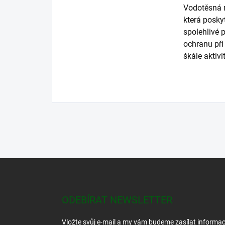
Vodotěsná
která posky
spolehlivé 
ochranu při
škále aktivit
Z
á
p
a
ODEBÍRAT NEWSLETTER
t
í
Vložte svůj e-mail a my vám budeme zasílat informa