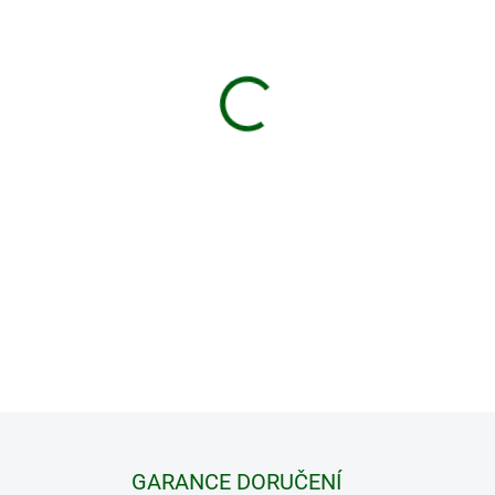
VELIKOST
MŮŽEME DORUČIT DO:
ZVOLTE
−
+
Lehká,
nepromokavá turisti
procházky
po
nerovném te
DETAILNÍ INFORMACE
GARANCE DORUČENÍ