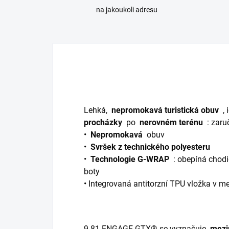
na jakoukoli adresu
Lehká,
nepromokavá turistická obuv
,
procházky
po
nerovném terénu
: zar
•
Nepromokavá
obuv
•
Svršek z technického polyesteru
•
Technologie G-WRAP
: obepíná chodid
boty
• Integrovaná antitorzní TPU vložka v m
9.81 ENGAGE GTX® se vyznačuje
mezi