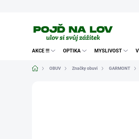
Přejít
na
obsah
AKCE !!!
OPTIKA
MYSLIVOST
V
Domů
OBUV
Značky obuvi
GARMONT
Neohodnoceno
Podrobnosti hodn