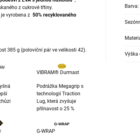
Barva
:
skaného z cukrové třtiny.
 je vyrobena z
50% recyklovaného
Sezónn
Materi
t 385 g (poloviční pár ve velikosti 42).
Výška 
VIBRAM® Durmast
dyšná
Podrážka Megagrip s
epší
technologií Traction
chůzi
Lug, která zvyšuje
přilnavost o 25 %
®
G-WRAP