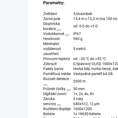
Parametry:
Zvětšení
3,6násobek
Zorné pole
15,4 m x 12,3 m (na 100 m)
Dioptrická
od -5 D do +5 D
korekce
Vodotěsnost
IP67
Hmotnost
590 g
Minimální
vzdálenost
5 metrů
zaostření
Provozní teplota
od –30 °C do +55 °C
Zobrazit
0,5palcový OLED, 1600x12
Palety barev
Horká bílá, horká černá, že
Paměťová média
Vestavěná paměť 64 GB
Rozsah detekce
2600 m
Průměr čočky
50 mm
Digitální zoom
1×, 2×, 4×, 8×
Záruka
3 roky
senzory
640x512, 12 μm
Rozlišení displeje
1600x1200
Baterie
1x 18650 baterie