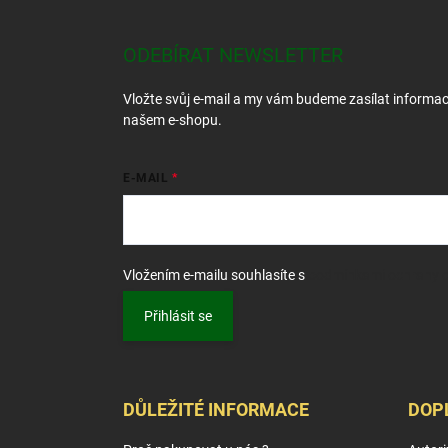
á
p
a
ODEBÍRAT NEWSLETTER
t
í
Vložte svůj e-mail a my vám budeme zasílat informa
našem e-shopu.
E-MAIL
Vložením e-mailu souhlasíte s
podmínkami ochrany o
Přihlásit se
DŮLEŽITÉ INFORMACE
DOP