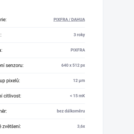
rie
:
PIXFRA / DAHUA
a
:
3 roky
a
:
PIXFRA
ení senzoru
:
640 x 512 px
up pixelů
:
12 µm
í citlivost
:
< 15 mK
měr
:
bez dálkoměru
é zvětšení
:
3,6x