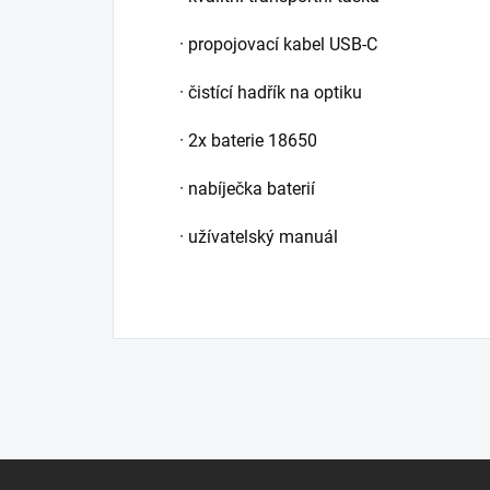
· propojovací kabel USB-C
· čistící hadřík na optiku
· 2x baterie 18650
· nabíječka baterií
· užívatelský manuál
Z