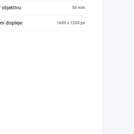
 objektivu
:
50 mm
ní displeje
:
1600 x 1200 px