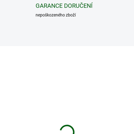
GARANCE DORUČENÍ
nepoškozeného zboží
3500MAH
1
ion baterie 18650
Lithiová baterie
00mAh
18650/35V - POSLEDN
KUSY SKLADEM!!!