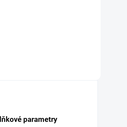
Typ
V
lňkové parametry