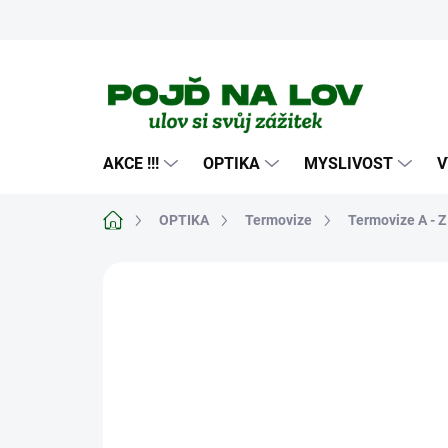
Přejít
na
obsah
AKCE !!!
OPTIKA
MYSLIVOST
V
Domů
OPTIKA
Termovize
Termovize A - Z
Neohodnoceno
Podrobnosti hodn
NOVINKA
TIP