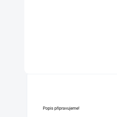
32
239,53 Kč
Do košíku
Li-i
zař
XTAR 18650 3500mAh RAW 10A
pro
3,6V nechráněný je založen na Li-
přís
ion technologii. Akumulátor IMR
pomo
se může pochlubit dostatečným
FOX
vybíjecím proudem 10A, díky
vyle
čemuž je ideální pro celou řadu el.
navr
zařízení.
nimi
dáv
Popis připravujeme!