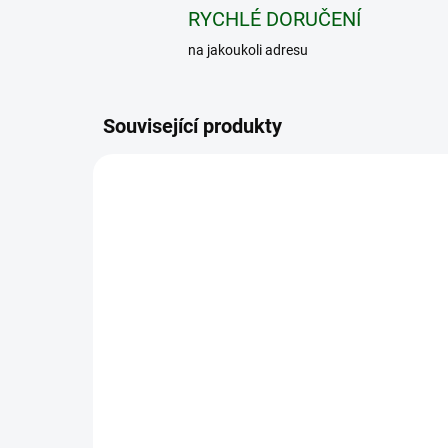
RYCHLÉ DORUČENÍ
na jakoukoli adresu
Související produkty
NOVINKA
XTAR 18650
TIP
Baterie XTAR 18650
Li-
3500mAh 10A 3,6V
35
nechránený