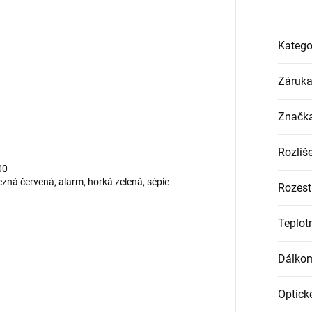
Katego
Záruk
Značk
Rozliš
00
lezná červená, alarm, horká zelená, sépie
Rozest
Teplotn
Dálko
Optick