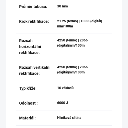
Průměr tubusu:
30 mm
Krok rektifikace:
21.25 (termo) | 10.33 (digitál)
mm/100m
Rozsah
4250 (termo) | 2066
(digitál)mm/100m
horizontální
rektifikace:
Rozsah vertikální
4250 (termo) | 2066
(digitál)mm/100m
rektifikace:
Typ kříže:
10 základů
Odolnost :
6000 J
Materiál:
Hliníková slitina