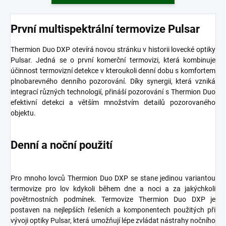
První multispektrální termovize Pulsar
Thermion Duo DXP otevírá novou stránku v historii lovecké optiky
Pulsar. Jedná se o první komerční termovizi, která kombinuje
účinnost termovizní detekce v kteroukoli denní dobu s komfortem
plnobarevného denního pozorování. Díky synergii, která vzniká
integrací různých technologií, přináší pozorování s Thermion Duo
efektivní detekci a větším množstvím detailů pozorovaného
objektu.
Denní a noční použití
Pro mnoho lovců Thermion Duo DXP se stane jedinou variantou
termovize pro lov kdykoli během dne a noci a za jakýchkoli
povětrnostních podmínek. Termovize Thermion Duo DXP je
postaven na nejlepších řešeních a komponentech použitých při
vývoji optiky Pulsar, která umožňují lépe zvládat nástrahy nočního