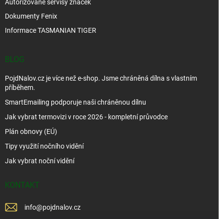
Autorizované servisy značek
Dokumenty Fenix
Informace TASMANIAN TIGER
BLOG
PojdNalov.cz je více než e-shop. Jsme chráněná dílna s vlastním
příběhem.
SmartEmailing podporuje naši chráněnou dílnu
Jak vybrat termovizi v roce 2026 - kompletní průvodce
Plán obnovy (EÚ)
Tipy využití nočního vidění
Jak vybrat noční vidění
KONTAKT
info
@
pojdnalov.cz