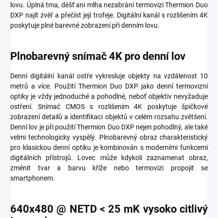
lovu. Úplná tma, déšť ani mlha nezabrání termovizi Thermion Duo
DXP najít zvěř a přečíst její trofeje. Digitální kanál s rozlišením 4K
poskytuje plné barevné zobrazení při denním lovu.
Plnobarevný snímač 4K pro denní lov
Denní digitální kanál ostře vykresluje objekty na vzdálenost 10
metrů a více. Použití Thermion Duo DXP jako denní termovizní
optiky je vždy jednoduché a pohodlné, neboť objektiv nevyžaduje
ostření. Snímač CMOS s rozlišením 4K poskytuje špičkové
zobrazení detailů a identifikaci objektů v celém rozsahu zvětšení.
Denní lov je při použití Thermion Duo DXP nejen pohodlný, ale také
velmi technologicky vyspělý. Plnobarevný obraz charakteristický
pro klasickou denní optiku je kombinován s moderními funkcemi
digitálních přístrojů. Lovec může kdykoli zaznamenat obraz,
změnit tvar a barvu kříže nebo termovizi propojit se
smartphonem.
640x480 @ NETD < 25 mK vysoko citlivý