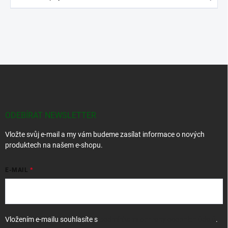
Z
á
p
a
t
ODEBÍRAT NEWSLETTER
í
Vložte svůj e-mail a my vám budeme zasílat informace o nových
produktech na našem e-shopu.
E-MAIL
Vložením e-mailu souhlasíte s
podmínkami ochrany osobních údajů
.