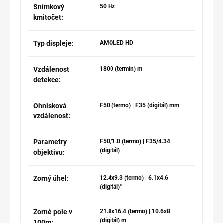
Snímkový
50 Hz
kmitočet:
Typ displeje:
AMOLED HD
Vzdálenost
1800 (termín) m
detekce:
Ohnisková
F50 (termo) | F35 (digitál) mm
vzdálenost:
Parametry
F50/1.0 (termo) | F35/4.34
(digitál)
objektivu:
Zorný úhel:
12.4x9.3 (termo) | 6.1x4.6
(digitál)°
Zorné pole v
21.8x16.4 (termo) | 10.6x8
(digitál) m
100m: