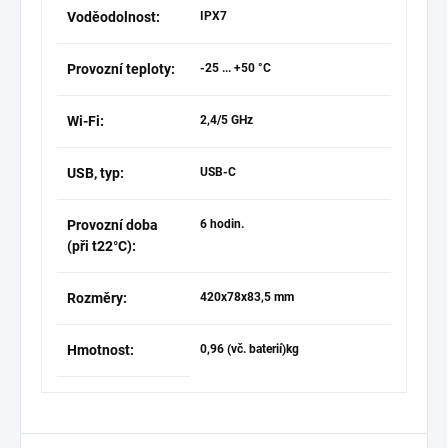
Voděodolnost:
IPX7
Provozní teploty:
-25 ... +50 °C
Wi-Fi:
2,4/5 GHz
USB, typ:
USB-C
Provozní doba
6 hodin.
(při t22°C):
Rozměry:
420x78x83,5 mm
Hmotnost:
0,96 (vč. baterií)kg