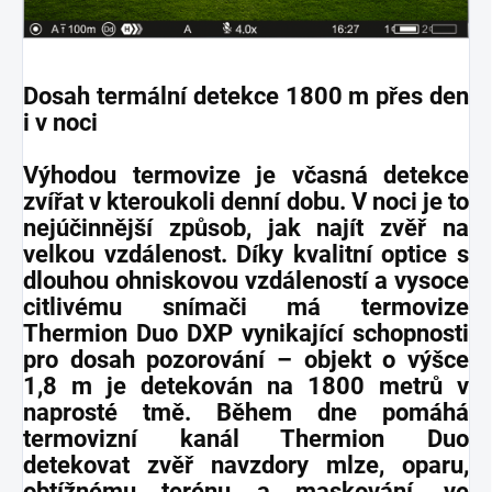
Dosah termální detekce 1800 m přes den
i v noci
Výhodou termovize je včasná detekce
zvířat v kteroukoli denní dobu. V noci je to
nejúčinnější způsob, jak najít zvěř na
velkou vzdálenost. Díky kvalitní optice s
dlouhou ohniskovou vzdáleností a vysoce
citlivému snímači má termovize
Thermion Duo DXP vynikající schopnosti
pro dosah pozorování – objekt o výšce
1,8 m je detekován na 1800 metrů v
naprosté tmě. Během dne pomáhá
termovizní kanál Thermion Duo
detekovat zvěř navzdory mlze, oparu,
obtížnému terénu a maskování, ve