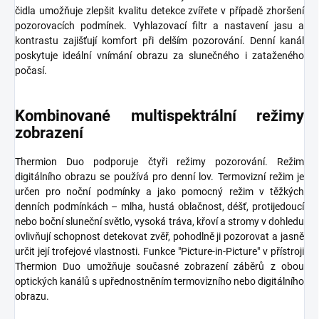
čidla umožňuje zlepšit kvalitu detekce zvířete v případě zhoršení
pozorovacích podmínek. Vyhlazovací filtr a nastavení jasu a
kontrastu zajišťují komfort při delším pozorování. Denní kanál
poskytuje ideální vnímání obrazu za slunečného i zataženého
počasí.
Kombinované multispektrální režimy
zobrazení
Thermion Duo podporuje čtyři režimy pozorování. Režim
digitálního obrazu se používá pro denní lov. Termovizní režim je
určen pro noční podmínky a jako pomocný režim v těžkých
denních podmínkách – mlha, hustá oblačnost, déšť, protijedoucí
nebo boční sluneční světlo, vysoká tráva, křoví a stromy v dohledu
ovlivňují schopnost detekovat zvěř, pohodlně ji pozorovat a jasně
určit její trofejové vlastnosti. Funkce "Picture-in-Picture" v přístroji
Thermion Duo umožňuje současné zobrazení záběrů z obou
optických kanálů s upřednostněním termovizního nebo digitálního
obrazu.