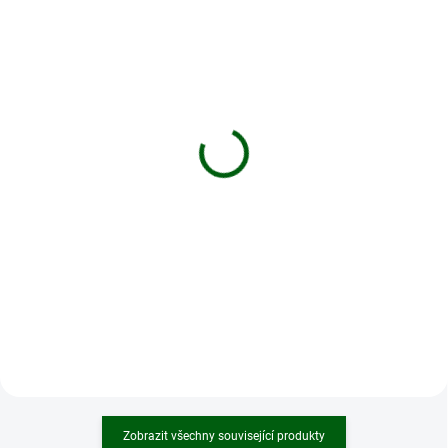
Akumulátor PULSAR
Akumulátor PULSAR
APS3
APS2
1 064,58 Kč
967,80 Kč
Do košíku
Do košíku
Akumulátor pro napájení
Akumulátor pro napájení
přístrojů Pulsar Thermion, Digex,
přístrojů Pulsar Thermion, Digex.
Axion.
Zobrazit všechny související produkty