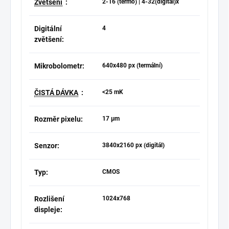
Zvětšení
:
2-16 (termo) | 4-32(digitál)x
Digitální
4
zvětšení:
Mikrobolometr:
640x480 px (termální)
ČISTÁ DÁVKA
:
<25 mK
Rozměr pixelu:
17 µm
Senzor:
3840x2160 px (digitál)
Typ:
CMOS
Rozlišení
1024x768
displeje: