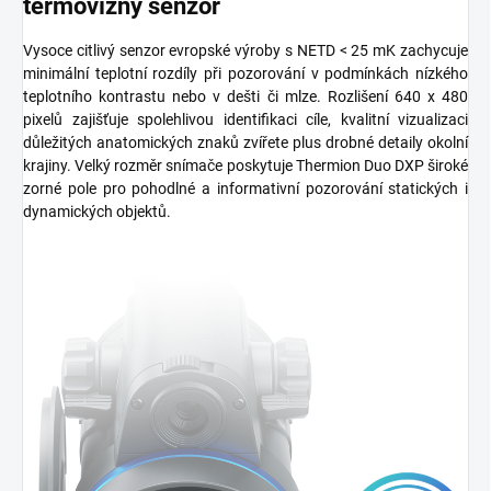
termovízny senzor
Vysoce citlivý senzor evropské výroby s NETD < 25 mK zachycuje
minimální teplotní rozdíly při pozorování v podmínkách nízkého
teplotního kontrastu nebo v dešti či mlze. Rozlišení 640 x 480
pixelů zajišťuje spolehlivou identifikaci cíle, kvalitní vizualizaci
důležitých anatomických znaků zvířete plus drobné detaily okolní
krajiny. Velký rozměr snímače poskytuje Thermion Duo DXP široké
zorné pole pro pohodlné a informativní pozorování statických i
dynamických objektů.