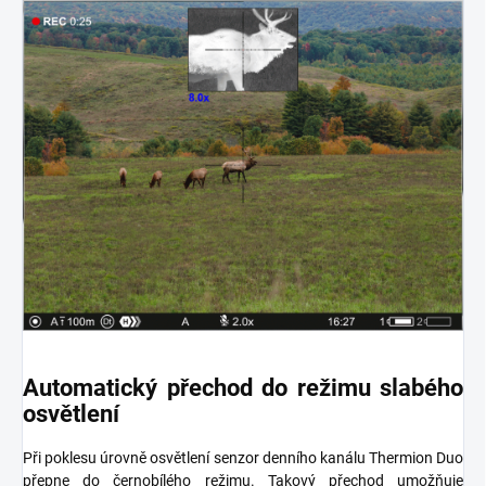
Automatický přechod do režimu slabého
osvětlení
Při poklesu úrovně osvětlení senzor denního kanálu Thermion Duo
přepne do černobílého režimu. Takový přechod umožňuje