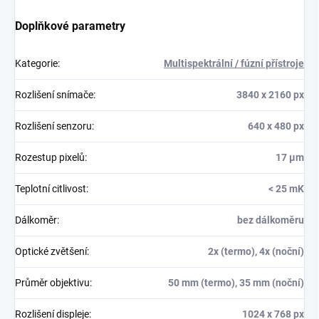
Doplňkové parametry
Kategorie
:
Multispektrální / fúzní přístroje
Rozlišení snímače
:
3840 x 2160 px
Rozlišení senzoru
:
640 x 480 px
Rozestup pixelů
:
17 µm
Teplotní citlivost
:
< 25 mK
Dálkoměr
:
bez dálkoměru
Optické zvětšení
:
2x (termo), 4x (noční)
Průměr objektivu
:
50 mm (termo), 35 mm (noční)
Rozlišení displeje
:
1024 x 768 px