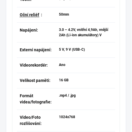
Oční reliéf
:
50mm
Napájení:
3.0 – 4.2V, vnitřní 4,9Ah, vnější
2Ah (Li-ion akumulátory) V
Externí napájení:
5 V, 9 V (USB-C)
Videorekordér:
Ano
Velikost paměti:
16 GB
Formát
.mp4 / .jpg
videa/fotografie:
Video/Foto
1024x768
rozlišování: