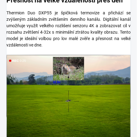
Přesnost na velké vzdálenosti přes den
Thermion Duo DXP55 je špičková termovize a přichází se
zvýšeným základním zvětšením denního kanálu. Digitální kanál
umožňuje využít velkého rozlišení senzoru 4K a zobrazovat cíl v
rozsahu zvětšení 4-32x s minimální ztrátou kvality obrazu. Tento
model je ideální volbou pro lov malé zvěře a přesnost na velké
vzdálenosti ve dne.