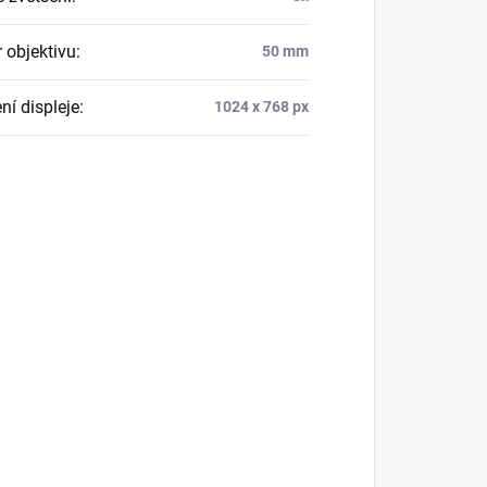
 objektivu
:
50 mm
ní displeje
:
1024 x 768 px