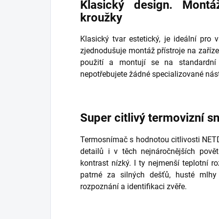
Klasický design. Mont
kroužky
Klasický tvar estetický, je ideální pr
zjednodušuje montáž přístroje na zaříz
použití a montují se na standardn
nepotřebujete žádné specializované nást
Super citlivý termovizní 
Termosnímač s hodnotou citlivosti NET
detailů i v těch nejnáročnějších pově
kontrast nízký. I ty nejmenší teplotní 
patrné za silných dešťů, husté mlh
rozpoznání a identifikaci zvěře.