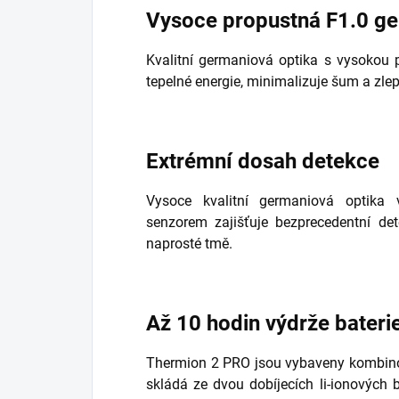
Vysoce propustná F1.0 ge
Kvalitní germaniová optika s vysokou p
tepelné energie, minimalizuje šum a zle
Extrémní dosah detekce
Vysoce kvalitní germaniová optika
senzorem zajišťuje bezprecedentní de
naprosté tmě.
Až 10 hodin výdrže baterie
Thermion 2 PRO jsou vybaveny kombin
skládá ze dvou dobíjecích li-ionových bat