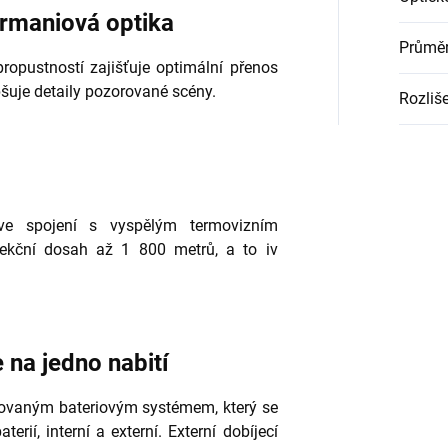
rmaniová optika
Průměr
ropustností zajišťuje optimální přenos
pšuje detaily pozorované scény.
Rozliše
 ve spojení s vyspělým termovizním
tekční dosah až 1 800 metrů, a to iv
 na jedno nabití
ovaným bateriovým systémem, který se
erií, interní a externí. Externí dobíjecí