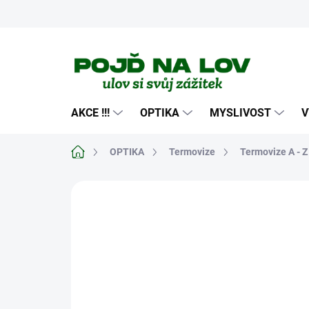
Přejít
na
obsah
AKCE !!!
OPTIKA
MYSLIVOST
V
Domů
OPTIKA
Termovize
Termovize A - Z
Neohodnoceno
Podrobnosti hodn
TIP