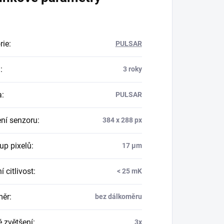
rie
:
PULSAR
a
:
3 roky
a
:
PULSAR
ení senzoru
:
384 x 288 px
up pixelů
:
17 µm
í citlivost
:
< 25 mK
měr
:
bez dálkoměru
é zvětšení
:
3x