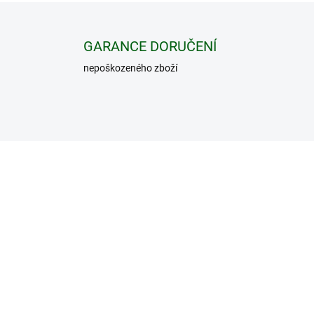
GARANCE DORUČENÍ
nepoškozeného zboží
79162
7
umulátor PULSAR
Nabíječka pro baterie