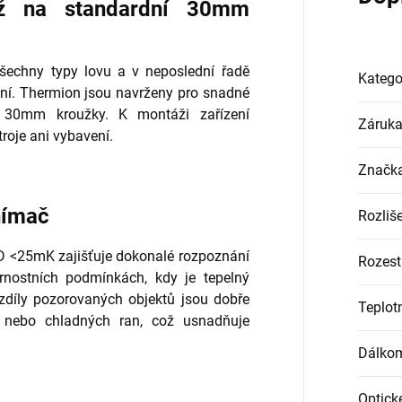
áž na standardní 30mm
o všechny typy lovu a v neposlední řadě
Katego
ení. Thermion jsou navrženy pro snadné
í 30mm kroužky. K montáži zařízení
Záruk
roje ani vybavení.
Značk
snímač
Rozliš
D <25mK zajišťuje dokonalé rozpoznání
Rozest
trnostních podmínkách, kdy je tepelný
rozdíly pozorovaných objektů jsou dobře
Teplotn
y nebo chladných ran, což usnadňuje
Dálko
Optick