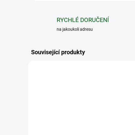
RYCHLÉ DORUČENÍ
na jakoukoli adresu
Související produkty
79161
Akumulátor PULSAR
Ak