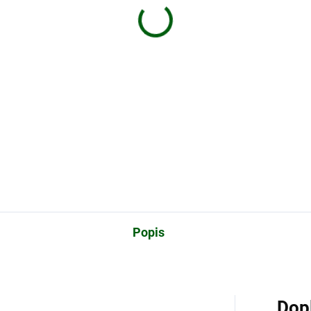
S2
PULSAR APS2/APS3
7,80 Kč
1 064,58 Kč
Do košíku
Do košíku
ulátor pro napájení přístrojů
Nabíječka pro akumulátory
ar Thermion, Digex.
PulsarAPS2 a APS3 pro
termovize Thermion a Digex.
Popis
Dop