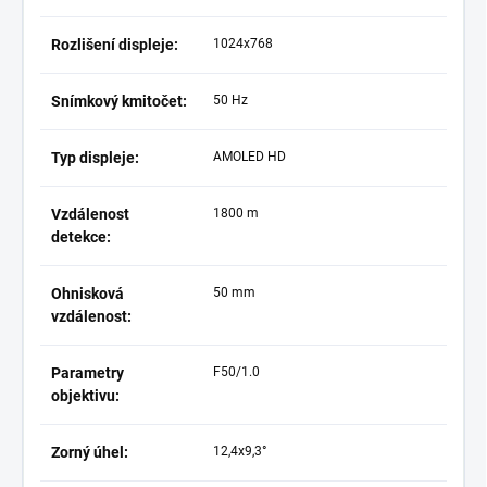
Rozlišení displeje:
1024x768
Snímkový kmitočet:
50 Hz
Typ displeje:
AMOLED HD
Vzdálenost
1800 m
detekce:
Ohnisková
50 mm
vzdálenost:
Parametry
F50/1.0
objektivu:
Zorný úhel:
12,4x9,3°