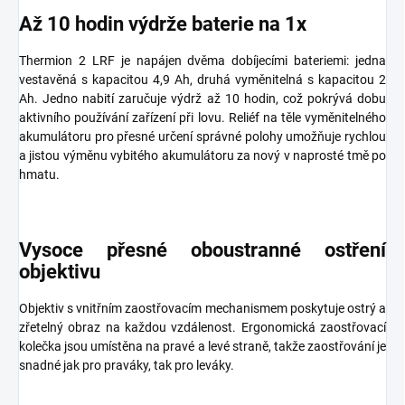
Až 10 hodin výdrže baterie na 1x
Thermion 2 LRF je napájen dvěma dobíjecími bateriemi: jedna
vestavěná s kapacitou 4,9 Ah, druhá vyměnitelná s kapacitou 2
Ah. Jedno nabití zaručuje výdrž až 10 hodin, což pokrývá dobu
aktivního používání zařízení při lovu. Reliéf na těle vyměnitelného
akumulátoru pro přesné určení správné polohy umožňuje rychlou
a jistou výměnu vybitého akumulátoru za nový v naprosté tmě po
hmatu.
Vysoce přesné oboustranné ostření
objektivu
Objektiv s vnitřním zaostřovacím mechanismem poskytuje ostrý a
zřetelný obraz na každou vzdálenost. Ergonomická zaostřovací
kolečka jsou umístěna na pravé a levé straně, takže zaostřování je
snadné jak pro praváky, tak pro leváky.