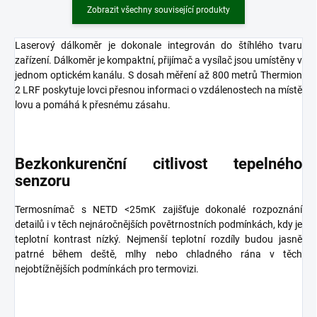
Zobrazit všechny související produkty
Laserový dálkoměr je dokonale integrován do štíhlého tvaru
zařízení. Dálkoměr je kompaktní, přijímač a vysílač jsou umístěny v
jednom optickém kanálu. S dosah měření až 800 metrů Thermion
2 LRF poskytuje lovci přesnou informaci o vzdálenostech na místě
lovu a pomáhá k přesnému zásahu.
Bezkonkurenční citlivost tepelného
senzoru
Termosnímač s NETD <25mK zajišťuje dokonalé rozpoznání
detailů i v těch nejnáročnějších povětrnostních podmínkách, kdy je
teplotní kontrast nízký. Nejmenší teplotní rozdíly budou jasně
patrné během deště, mlhy nebo chladného rána v těch
nejobtížnějších podmínkách pro termovizi.