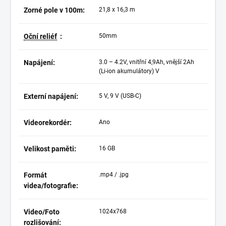
Zorné pole v 100m:
21,8 x 16,3 m
Oční reliéf
:
50mm
Napájení:
3.0 – 4.2V, vnitřní 4,9Ah, vnější 2Ah
(Li-ion akumulátory) V
Externí napájení:
5 V, 9 V (USB-C)
Videorekordér:
Ano
Velikost paměti:
16 GB
Formát
.mp4 / .jpg
videa/fotografie:
Video/Foto
1024x768
rozlišování: