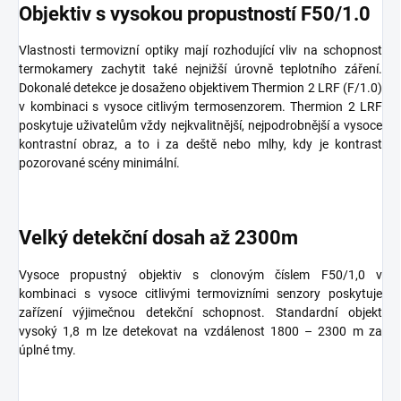
Objektiv s vysokou propustností F50/1.0
Vlastnosti termovizní optiky mají rozhodující vliv na schopnost
termokamery zachytit také nejnižší úrovně teplotního záření.
Dokonalé detekce je dosaženo objektivem Thermion 2 LRF (F/1.0)
v kombinaci s vysoce citlivým termosenzorem. Thermion 2 LRF
poskytuje uživatelům vždy nejkvalitnější, nejpodrobnější a vysoce
kontrastní obraz, a to i za deště nebo mlhy, kdy je kontrast
pozorované scény minimální.
Velký detekční dosah až 2300m
Vysoce propustný objektiv s clonovým číslem F50/1,0 v
kombinaci s vysoce citlivými termovizními senzory poskytuje
zařízení výjimečnou detekční schopnost. Standardní objekt
vysoký 1,8 m lze detekovat na vzdálenost 1800 – 2300 m za
úplné tmy.