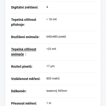
Digitální zvětšení:
4
Tepelná citlivost
< 18 mK
přístroje:
Rozlišení snímače:
640x480 pixelů
Tepelná citlivost
<25 mK
snímače
:
Rozteč pixelů:
17 µm
Vzdálenost měření:
800 metrů
Dálkoměr:
laserový, 905nm
Přesnost měření:
1 m