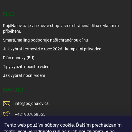
BLOG
PojdNalov.cz je více než e-shop. Jsme chráněná dílna s vlastním
příběhem.
SmartEmailing podporuje naši chráněnou dílnu
Jak vybrat termovizi v roce 2026 - kompletní průvodce
Plán obnovy (EÚ)
Tipy využití nočního vidění
Jak vybrat noční vidění
KONTAKT
info
@
pojdnalov.cz
+421907068555
Tento web používa súbory cookie. Ďalším prechádzaním
+421902479599
tohto webu vyjadrujete súhlas s ich používaním. Viac