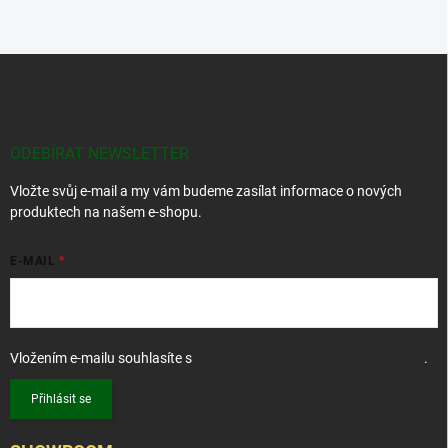
Z
á
p
a
t
ODEBÍRAT NEWSLETTER
í
Vložte svůj e-mail a my vám budeme zasílat informace o nových
produktech na našem e-shopu.
E-MAIL
Vložením e-mailu souhlasíte s
podmínkami ochrany osobních údajů
.
Přihlásit se