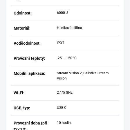
Odolnost :
6000 J
Materiál:
Hliníková slitina
Voděodolnost:
IPX7
Provozní teploty:
-25 ... +50 °C
Mobilní aplikace:
Stream Vision 2, Balistika Stream
Vision
Wi-Fi:
2,4/5 GHz
USB, typ:
USB-C
Provozní doba (při
10 hodin.
t22°C):