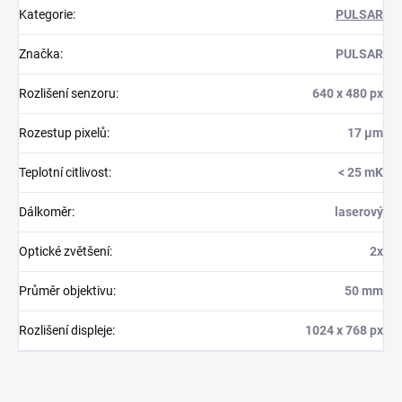
Kategorie
:
PULSAR
Značka
:
PULSAR
Rozlišení senzoru
:
640 x 480 px
Rozestup pixelů
:
17 µm
Teplotní citlivost
:
< 25 mK
Dálkoměr
:
laserový
Optické zvětšení
:
2x
Průměr objektivu
:
50 mm
Rozlišení displeje
:
1024 x 768 px