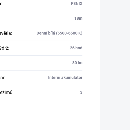
a
:
FENIX
18m
světla
:
Denní bílá (5500-6500 K)
ýdrž
:
26 hod
80 lm
ní
:
Interní akumulátor
režimů
:
3