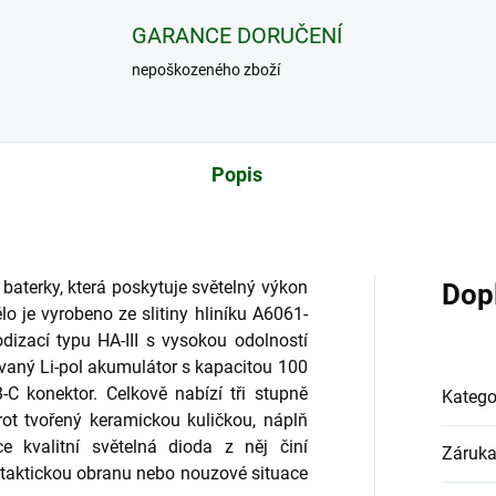
GARANCE DORUČENÍ
nepoškozeného zboží
Popis
a baterky, která poskytuje světelný výkon
Dop
ělo je vyrobeno ze slitiny hliníku A6061-
dizací typu HA-III s vysokou odolností
ovaný Li-pol akumulátor s kapacitou 100
-C konektor. Celkově nabízí tři stupně
Katego
rot tvořený keramickou kuličkou,
náplň
e kvalitní světelná dioda z něj činí
Záruk
 taktickou obranu nebo nouzové situace