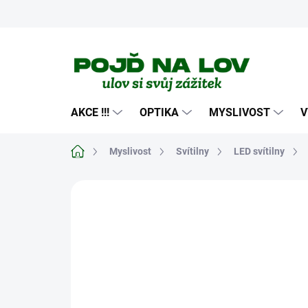
Přejít
na
obsah
AKCE !!!
OPTIKA
MYSLIVOST
V
Domů
Myslivost
Svítilny
LED svítilny
Neohodnoceno
Podrobnosti hodn