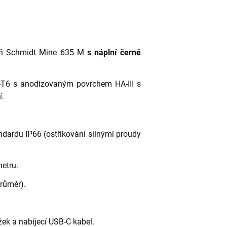
ň Schmidt Mine 635 M
s náplní černé
1-T6 s anodizovaným povrchem HA-III s
í.
dardu IP66 (ostřikování silnými proudy
etru.
růměr).
žek a nabíjecí USB-C kabel.