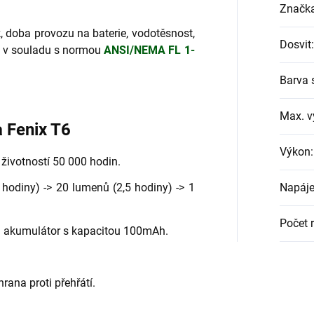
Značk
k, doba provozu na baterie, vodotěsnost,
Dosvit
:
y v souladu s normou
ANSI/NEMA FL 1-
Barva 
Max. v
 Fenix T6
Výkon
:
životností 50 000 hodin.
 hodiny) -> 20 lumenů (2,5 hodiny) -> 1
Napáje
Počet 
ol akumulátor s kapacitou 100mAh.
rana proti přehřátí.