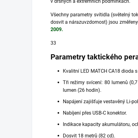
v drsných a extrémních podmínkách.
Všechny parametry svítidla (světelný to
dosvit a nárazuvzdornost) jsou změřen
2009.
33
Parametry taktického pera
Kvalitní LED MATCH CA18 dioda s 
Tři režimy svícení: 80 lumenů (0,7
lumen (26 hodin).
Napájení zajišťuje vestavěný Li-p
Nabíjení přes USB-C konektor.
Indikace kapacity akumulátoru, och
Dosvit 18 metrů (82 cd).