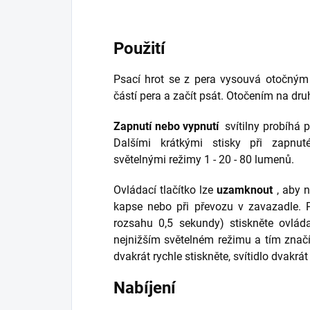
Použití
Psací hrot se z pera vysouvá otočným
částí pera a začít psát. Otočením na dru
Zapnutí nebo vypnutí
svítilny probíhá 
Dalšími krátkými stisky při zapnut
světelnými režimy 1 - 20 - 80 lumenů.
Ovládací tlačítko lze
uzamknout
, aby 
kapse nebo při převozu v zavazadle. P
rozsahu 0,5 sekundy) stiskněte ovládac
nejnižším světelném režimu a tím znač
dvakrát rychle stiskněte, svítidlo dvakrá
Nabíjení