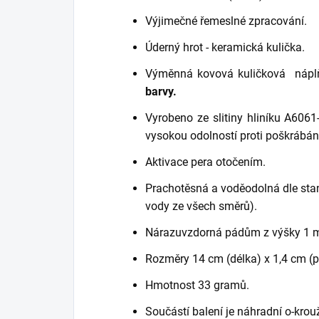
Výjimečné řemeslné zpracování.
Úderný hrot - keramická kulička.
Výměnná kovová kuličková
nápl
barvy.
Vyrobeno ze slitiny hliníku A606
vysokou odolností proti poškrábán
Aktivace pera otočením.
Prachotěsná a voděodolná dle stan
vody ze všech směrů).
Nárazuvzdorná pádům z výšky 1 m
Rozměry 14 cm (délka) x 1,4 cm (p
Hmotnost 33 gramů.
Součástí balení je náhradní o-krou