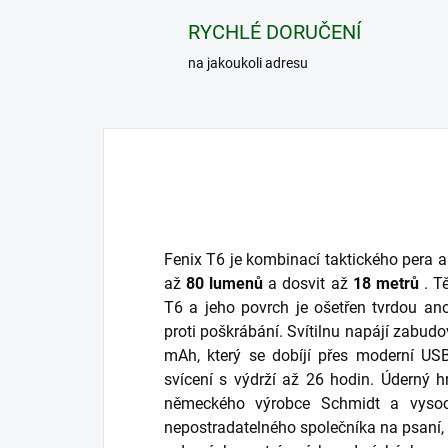
RYCHLÉ DORUČENÍ
na jakoukoli adresu
Fenix ​​T6 je kombinací taktického pera 
až
80 lumenů
a dosvit až
18 metrů
. T
T6 a jeho povrch je ošetřen tvrdou ano
proti poškrábání. Svítilnu napájí zabud
mAh, který se dobíjí přes moderní USB
svícení s výdrží až 26 hodin. Úderný h
německého výrobce Schmidt
a vysoc
nepostradatelného společníka na psaní,