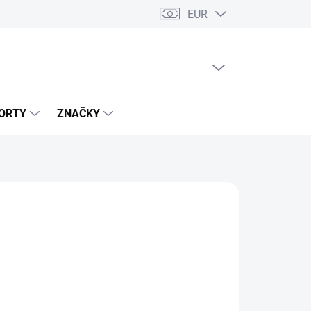
EUR
PRÁZDNÝ KOŠÍK
NÁKUPNÍ
KOŠÍK
ORTY
ZNAČKY