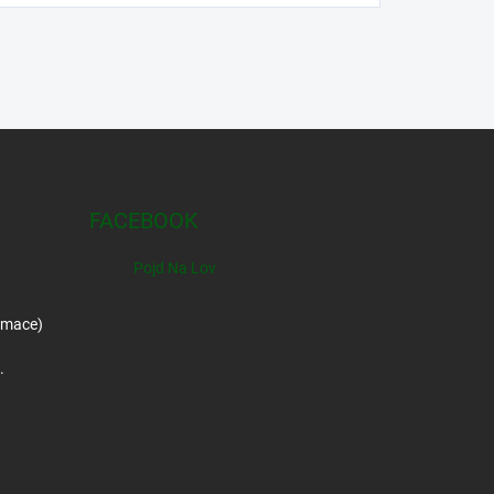
FACEBOOK
Pojd Na Lov
amace)
.