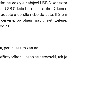
 tím se odkryje nabíjecí USB-C konektor
ecí USB-C kabel do pera a druhý konec
 adaptéru do sítě nebo do auta. Během
e červeně, po plném nabití svítí zeleně.
hodina.
i, poruší se tím záruka.
ežimy výkonu, nebo se nerozsvítí, tak je