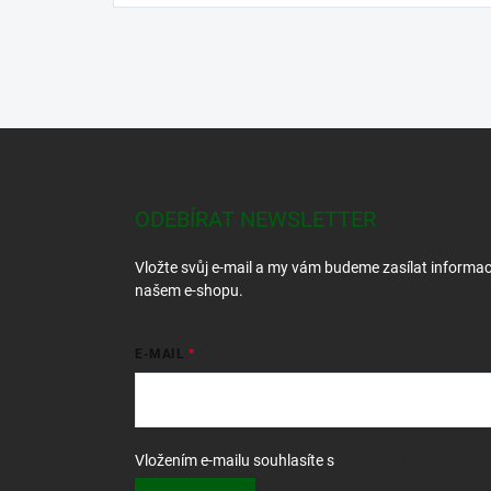
Z
á
p
a
ODEBÍRAT NEWSLETTER
t
í
Vložte svůj e-mail a my vám budeme zasílat informa
našem e-shopu.
E-MAIL
Vložením e-mailu souhlasíte s
podmínkami ochrany o