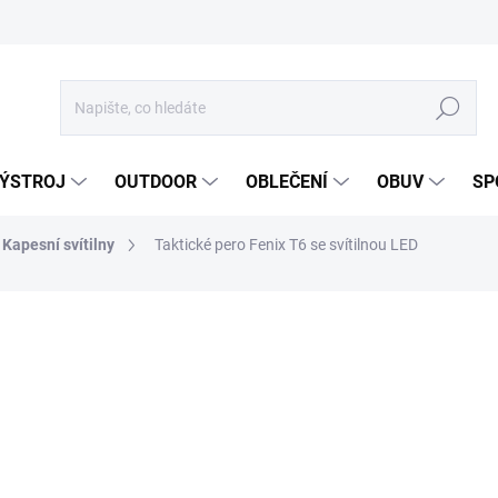
Hledat
ÝSTROJ
OUTDOOR
OBLEČENÍ
OBUV
SP
Kapesní svítilny
Taktické pero Fenix T6 se svítilnou LED
ocení
ZNAČKA:
FENIX
45,42 €
37,54 € bez DPH
Měrná
ZVOLTE VARIANTU
cena: