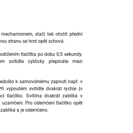
 mechanismem, stačí tak otočit přední
hou stranu se hrot opět schová.
podržením tlačítka po dobu 0,5 sekundy.
ém svítidle cyklicky přepínáte mezi
nedošlo k samovolnému zapnutí např. v
ři vypnutém svítidle dvakrát rychle (v
í tlačítko. Svítilna dvakrát zabliká v
í uzamčení. Pro odemčení tlačítko opět
t zabliká a je odemčeno.