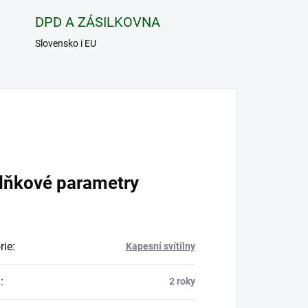
DPD A ZÁSILKOVNA
Slovensko i EU
lňkové parametry
rie
:
Kapesní svítilny
a
:
2 roky