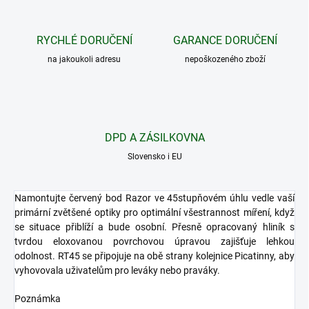
RYCHLÉ DORUČENÍ
GARANCE DORUČENÍ
na jakoukoli adresu
nepoškozeného zboží
DPD A ZÁSILKOVNA
Slovensko i EU
Namontujte červený bod Razor ve 45stupňovém úhlu vedle vaší
primární zvětšené optiky pro optimální všestrannost míření, když
se situace přiblíží a bude osobní. Přesně opracovaný hliník s
tvrdou eloxovanou povrchovou úpravou zajišťuje lehkou
odolnost. RT45 se připojuje na obě strany kolejnice Picatinny, aby
vyhovovala uživatelům pro leváky nebo praváky.
Poznámka