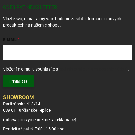
a
t
ODEBÍRAT NEWSLETTER
í
Vložte svůj e-mail a my vám budeme zasílat informace o nových
produktech na našem e-shopu.
E-MAIL
Vložením e-mailu souhlasíte s
podmínkami ochrany osobních údajů
.
Přihlásit se
SHOWROOM
Partizánska 418/14
039 01 Turčianske Teplice
(adresa pro výměnu zboží a reklamace)
Pondělí až pátek 7:00 - 15:00 hod.