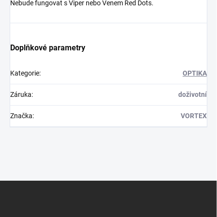
Nebude fungovat s Viper nebo Venem Red Dots.
Doplňkové parametry
Kategorie
:
OPTIKA
Záruka
:
doživotní
Značka
:
VORTEX
Z
á
p