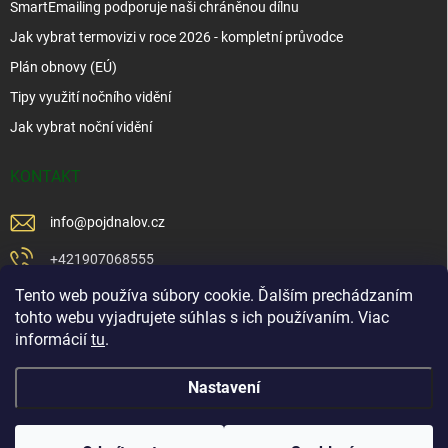
SmartEmailing podporuje naši chráněnou dílnu
Jak vybrat termovizi v roce 2026 - kompletní průvodce
Plán obnovy (EÚ)
Tipy využití nočního vidění
Jak vybrat noční vidění
KONTAKT
info
@
pojdnalov.cz
+421907068555
Tento web používa súbory cookie. Ďalším prechádzaním
+421902479599
tohto webu vyjadrujete súhlas s ich používaním. Viac
https://www.facebook.com/www.podnalov.sk
informácií
tu
.
podnalov
Nastavení
Copyright 2026
Pojd Na Lov
. Všechna práva vyhrazena.