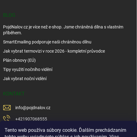
BLOG
PojdNalov.cz je více než e-shop. Jsme chráněná dílna s vlastním
příběhem.
SmartEmailing podporuje naši chráněnou dílnu
Jak vybrat termovizi v roce 2026 - kompletní průvodce
Plán obnovy (EÚ)
Tipy využití nočního vidění
Jak vybrat noční vidění
KONTAKT
info
@
pojdnalov.cz
+421907068555
Tento web používa súbory cookie. Ďalším prechádzaním
+421902479599
tohto webu vyjadrujete súhlas s ich používaním. Viac