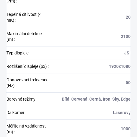
(?m)
:
Tepelná citlivost (<
20
mK)
:
Maximální detekce
2100
(m)
:
Typ displeje
:
JSI
Rozlišení displeje (px)
:
1920x1080
Obnovovací frekvence
50
(Hz)
:
Barevné režimy
:
Bílá, Červená, Černá, Iron, Sky, Edge
Dálkoměr
:
Laserový
Měřitelná vzdálenost
1000
(m)
: