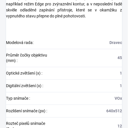
například režim Edge pro zvýraznění kontur, a v neposlední řadě
skvěle odladěné zapínání přístroje, které se v okamžiku z
vypnutého stavu přepne do plné pohotovosti.
Modelová rada
:
Dravec
Průměr čočky objektivu
45
(mm)
:
Optické zvětšení (x)
:
1
Digitální zvětšení (x)
:
1
Typ snímače
:
VOx
Rozlišení snímače (px)
:
640x512
Rozteč pixelů snímače
12