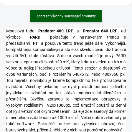
Zobrazit všechny související produkty
Modelová řada
Predator 480 LRF
a
Predator 640 LRF
od
výrobce
PARD
pokračuje v nastaveném trendu s
předsádkami
FT
a posouvá tento trend ještě dále. Výkonnější,
kompaktnější, kompatibilnější a stále za skvělou cenu. Již tradiční
využití 3v1, stále zůstává.
Srdcem všech modelů je nový PARD
senzor s tepelnou citlivostí <20 mK, který k datu uvedení na trh má
vůbec tu nejlepší tepelnou citlivost. Tento senzor je dostupný ve
dvou variantách, buď s rozlišením 640x512, nebo 480x360 px.
Tou největší novinkou je kromě kompaktního těla propracované
ovládání. Všechny ovládání se nyní provádí pomocí jediného
joysticku a ovládání se tak stává mnohem intuitivnějším a
přesnějším. Skvělou zprávou je implementace obrazovky s
vysokým rozlišením 1920x1080px, což umožní použití iu denní
optiky s větším optickým zvětšením. Dále je zde laserový dálkoměr
s měřitelnou vzdáleností až 1000 metrů.
Velmi dobře zvládnutý je
také software. Pokročilé funkce pro vylepšení obrazu, šest
barevných palet, přičemž některé z nich jsou poměrně neobvyklé –