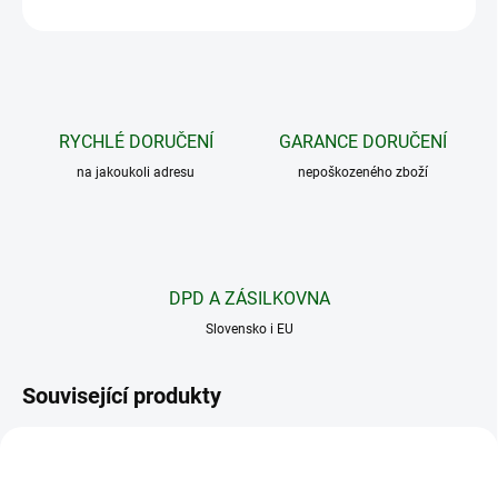
ZEPTAT SE
HLÍDAT
RYCHLÉ DORUČENÍ
GARANCE DORUČENÍ
na jakoukoli adresu
nepoškozeného zboží
DPD A ZÁSILKOVNA
Slovensko i EU
Související produkty
NOVINKA
XTAR 18650
3500MAH
TIP