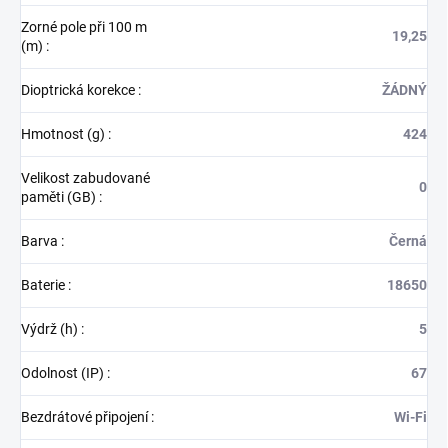
Zorné pole při 100 m
19,25
(m)
:
Dioptrická korekce
:
ŽÁDNÝ
Hmotnost (g)
:
424
Velikost zabudované
0
paměti (GB)
:
Barva
:
Černá
Baterie
:
18650
Výdrž (h)
:
5
Odolnost (IP)
:
67
Bezdrátové připojení
:
Wi-Fi