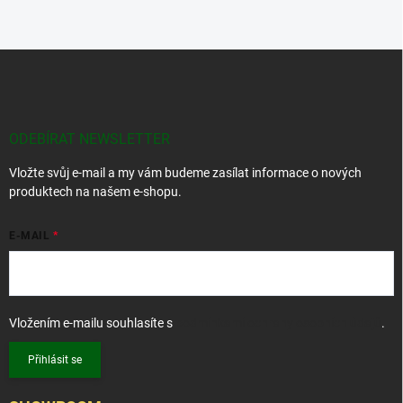
Z
á
p
a
t
ODEBÍRAT NEWSLETTER
í
Vložte svůj e-mail a my vám budeme zasílat informace o nových
produktech na našem e-shopu.
E-MAIL
Vložením e-mailu souhlasíte s
podmínkami ochrany osobních údajů
.
Přihlásit se