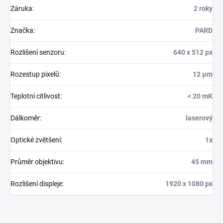
Záruka
:
2 roky
Značka
:
PARD
Rozlišení senzoru
:
640 x 512 px
Rozestup pixelů
:
12 µm
Teplotní citlivost
:
< 20 mK
Dálkoměr
:
laserový
Optické zvětšení
:
1x
Průměr objektivu
:
45 mm
Rozlišení displeje
:
1920 x 1080 px