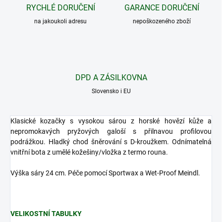
RYCHLÉ DORUČENÍ
GARANCE DORUČENÍ
na jakoukoli adresu
nepoškozeného zboží
DPD A ZÁSILKOVNA
Slovensko i EU
Klasické kozačky s vysokou sárou z horské hovězí kůže a
nepromokavých pryžových galoší s přilnavou profilovou
podrážkou. Hladký chod šněrování s D-kroužkem. Odnímatelná
vnitřní bota z umělé kožešiny/vložka z termo rouna.
Výška sáry 24 cm. Péče pomocí Sportwax a Wet-Proof Meindl.
VELIKOSTNÍ TABULKY