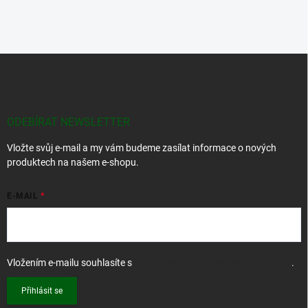
Z
á
p
a
t
ODEBÍRAT NEWSLETTER
í
Vložte svůj e-mail a my vám budeme zasílat informace o nových
produktech na našem e-shopu.
E-MAIL
Vložením e-mailu souhlasíte s
podmínkami ochrany osobních údajů
.
Přihlásit se