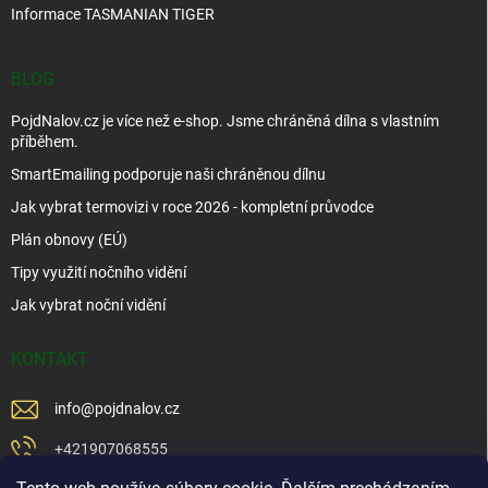
Informace TASMANIAN TIGER
BLOG
PojdNalov.cz je více než e-shop. Jsme chráněná dílna s vlastním
příběhem.
SmartEmailing podporuje naši chráněnou dílnu
Jak vybrat termovizi v roce 2026 - kompletní průvodce
Plán obnovy (EÚ)
Tipy využití nočního vidění
Jak vybrat noční vidění
KONTAKT
info
@
pojdnalov.cz
+421907068555