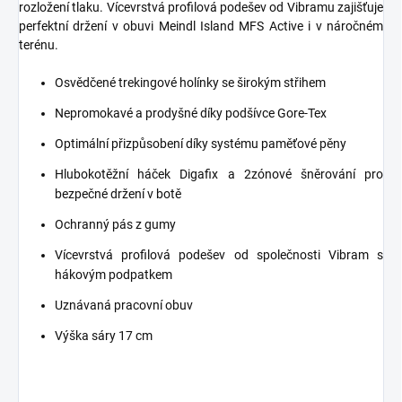
rozložení tlaku. Vícevrstvá profilová podešev od Vibramu zajišťuje
perfektní držení v obuvi Meindl Island MFS Active i v náročném
terénu.
Osvědčené trekingové holínky se širokým střihem
Nepromokavé a prodyšné díky podšívce Gore-Tex
Optimální přizpůsobení díky systému paměťové pěny
Hlubokotěžní háček Digafix a 2zónové šněrování pro
bezpečné držení v botě
Ochranný pás z gumy
Vícevrstvá profilová podešev od společnosti Vibram s
hákovým podpatkem
Uznávaná pracovní obuv
Výška sáry 17 cm