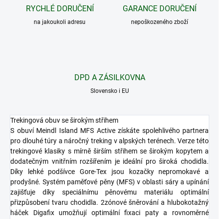
RYCHLÉ DORUČENÍ
GARANCE DORUČENÍ
na jakoukoli adresu
nepoškozeného zboží
DPD A ZÁSILKOVNA
Slovensko i EU
Trekingová obuv se širokým střihem
S obuví Meindl Island MFS Active získáte spolehlivého partnera
pro dlouhé túry a náročný treking v alpských terénech. Verze této
trekingové klasiky s mírně širším střihem se širokým kopytem a
dodatečným vnitřním rozšířením je ideální pro široká chodidla.
Díky lehké podšívce Gore-Tex jsou kozačky nepromokavé a
prodyšné. Systém paměťové pěny (MFS) v oblasti sáry a upínání
zajišťuje díky speciálnímu pěnovému materiálu optimální
přizpůsobení tvaru chodidla. 2zónové šněrování a hlubokotažný
háček Digafix umožňují optimální fixaci paty a rovnoměrné