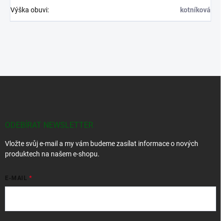
Výška obuvi
:
kotníková
Z
á
p
a
t
ODEBÍRAT NEWSLETTER
í
Vložte svůj e-mail a my vám budeme zasílat informace o nových
produktech na našem e-shopu.
E-MAIL