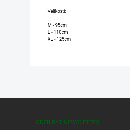
Velikosti:
M - 95cm
L - 110cm
XL - 125cm
Z
á
p
a
ODEBÍRAT NEWSLETTER
t