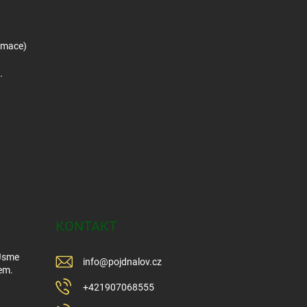
amace)
.
KONTAKT
 Jsme
info
@
pojdnalov.cz
em.
+421907068555