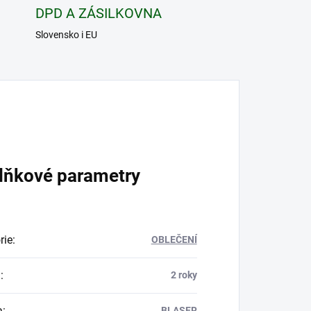
DPD A ZÁSILKOVNA
Slovensko i EU
lňkové parametry
rie
:
OBLEČENÍ
a
:
2 roky
a
:
BLASER