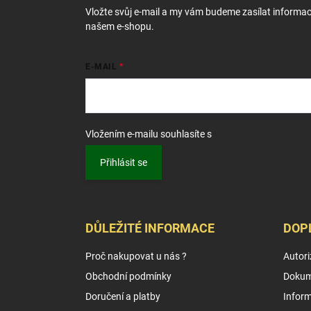
í
Vložte svůj e-mail a my vám budeme zasílat informa
našem e-shopu.
E-MAIL
Vložením e-mailu souhlasíte s
podmínkami ochrany o
Přihlásit se
DŮLEŽITÉ INFORMACE
DOP
Proč nakupovat u nás ?
Autori
Obchodní podmínky
Dokum
Doručení a platby
Infor