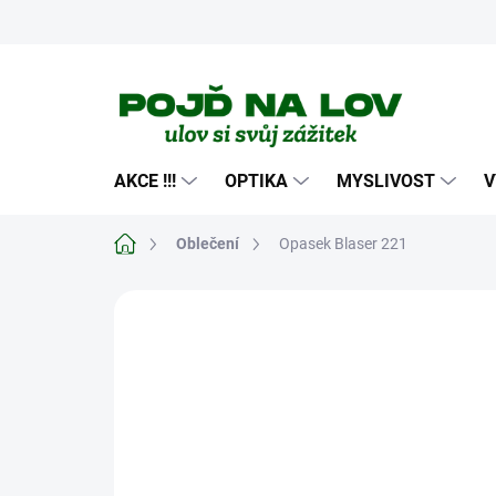
Přejít
na
obsah
AKCE !!!
OPTIKA
MYSLIVOST
V
Domů
Oblečení
Opasek Blaser 221
Neohodnoceno
Podrobnosti hodn
NOVINKA