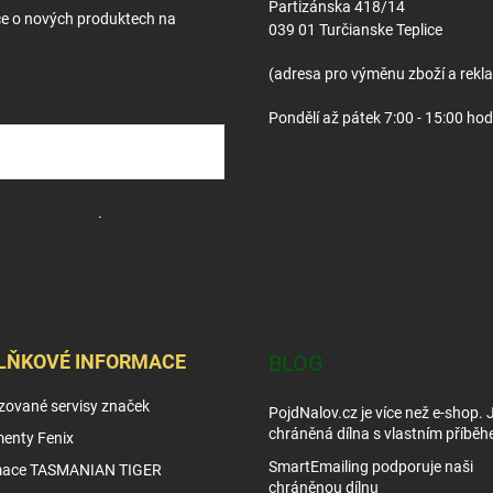
Partizánska 418/14
ce o nových produktech na
039 01 Turčianske Teplice
(adresa pro výměnu zboží a rekl
Pondělí až pátek 7:00 - 15:00 hod
sobních údajů
.
LŇKOVÉ INFORMACE
BLOG
zované servisy značek
PojdNalov.cz je více než e-shop.
chráněná dílna s vlastním příběh
enty Fenix
SmartEmailing podporuje naši
mace TASMANIAN TIGER
chráněnou dílnu