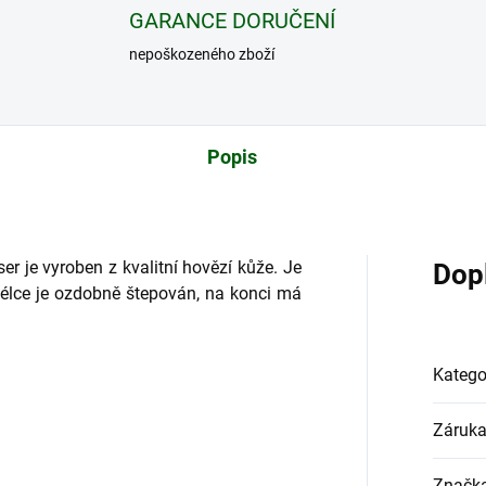
GARANCE DORUČENÍ
nepoškozeného zboží
Popis
er je vyroben z kvalitní hovězí kůže. Je
Dop
élce je ozdobně štepován, na konci má
Katego
Záruk
Značk