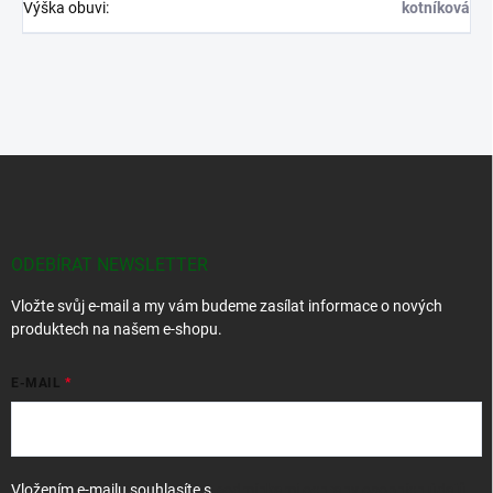
Výška obuvi
:
kotníková
Z
á
p
a
t
ODEBÍRAT NEWSLETTER
í
Vložte svůj e-mail a my vám budeme zasílat informace o nových
produktech na našem e-shopu.
E-MAIL
Vložením e-mailu souhlasíte s
podmínkami ochrany osobních údajů
.