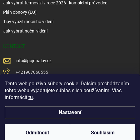
Jak vybrat termovizi v roce 2026 - kompletní průvodce
Plán obnovy (EÚ)
Tipy využití nočního vidění
Jak vybrat noční vidění
KONTAKT
info
@
pojdnalov.cz
+421907068555
Tento web používa súbory cookie. Ďalším prechádzaním
+421902479599
tohto webu vyjadrujete súhlas s ich používaním. Viac
https://www.facebook.com/www.podnalov.sk
informácií
tu
.
podnalov
Nastavení
Copyright 2026
Pojd Na Lov
. Všechna práva vyhrazena.
Odmítnout
Souhlasím
Vytvořil Shoptet