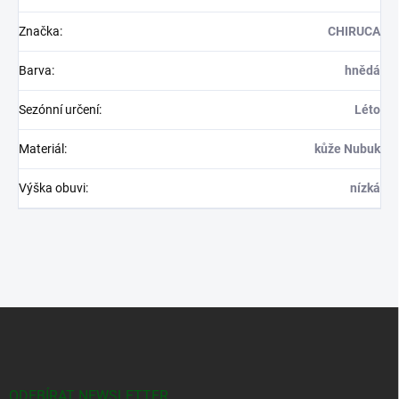
Značka
:
CHIRUCA
Barva
:
hnědá
Sezónní určení
:
Léto
Materiál
:
kůže Nubuk
Výška obuvi
:
nízká
Z
á
p
a
t
ODEBÍRAT NEWSLETTER