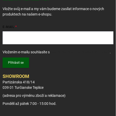
í
Vložte svůj e-mail a my vám budeme zasílat informace o nových
produktech na našem e-shopu.
E-MAIL
Vložením e-mailu souhlasíte s
podmínkami ochrany osobních údajů
.
Přihlásit se
SHOWROOM
Partizánska 418/14
039 01 Turčianske Teplice
(adresa pro výměnu zboží a reklamace)
Pondělí až pátek 7:00 - 15:00 hod.