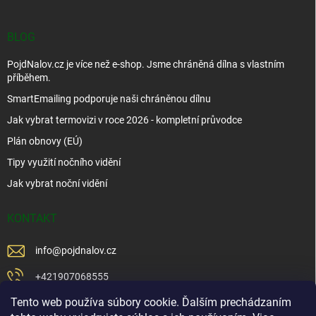
BLOG
PojdNalov.cz je více než e-shop. Jsme chráněná dílna s vlastním
příběhem.
SmartEmailing podporuje naši chráněnou dílnu
Jak vybrat termovizi v roce 2026 - kompletní průvodce
Plán obnovy (EÚ)
Tipy využití nočního vidění
Jak vybrat noční vidění
KONTAKT
info
@
pojdnalov.cz
+421907068555
Tento web používa súbory cookie. Ďalším prechádzaním
+421902479599