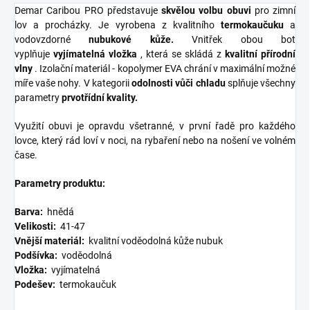
Demar Caribou PRO představuje
skvělou volbu obuvi
pro zimní
lov a procházky. Je vyrobena z kvalitního
termokaučuku
a
vodovzdorné
nubukové kůže.
Vnitřek obou bot
vyplňuje
vyjímatelná vložka
, která se skládá z
kvalitní přírodní
vlny
. Izolační materiál - kopolymer EVA chrání v maximální možné
míře vaše nohy. V kategorii
odolnosti vůči chladu
splňuje všechny
parametry
prvotřídní kvality.
Využití obuvi je opravdu všetranné, v první řadě pro každého
lovce, který rád loví v noci, na rybaření nebo na nošení ve volném
čase.
Parametry produktu:
Barva:
hnědá
Velikosti:
41-47
Vnější materiál:
kvalitní voděodolná kůže nubuk
Podšívka:
voděodolná
Vložka:
vyjímatelná
Podešev:
termokaučuk