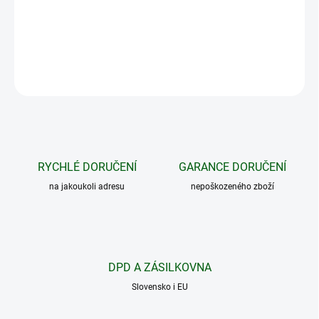
Využití obuvi je opravdu všetranné, v první řadě pro každého lovce,
který rád loví v noci, na rybaření nebo na nošení ve volném čase.
DETAILNÍ INFORMACE
ZEPTAT SE
HLÍDAT
RYCHLÉ DORUČENÍ
GARANCE DORUČENÍ
na jakoukoli adresu
nepoškozeného zboží
DPD A ZÁSILKOVNA
Slovensko i EU