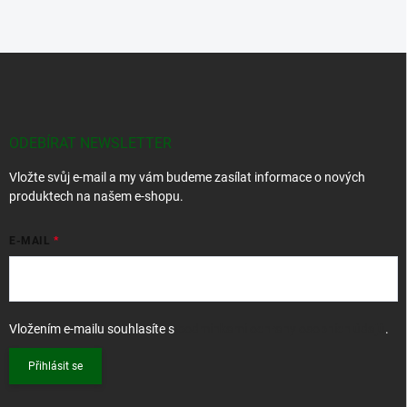
Z
á
p
a
t
ODEBÍRAT NEWSLETTER
í
Vložte svůj e-mail a my vám budeme zasílat informace o nových
produktech na našem e-shopu.
E-MAIL
Vložením e-mailu souhlasíte s
podmínkami ochrany osobních údajů
.
Přihlásit se