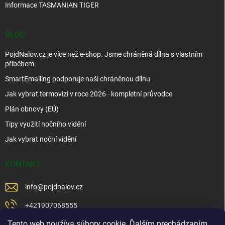
Informace TASMANIAN TIGER
BLOG
PojdNalov.cz je více než e-shop. Jsme chráněná dílna s vlastním
příběhem.
SmartEmailing podporuje naši chráněnou dílnu
Jak vybrat termovizi v roce 2026 - kompletní průvodce
Plán obnovy (EÚ)
Tipy využití nočního vidění
Jak vybrat noční vidění
KONTAKT
info
@
pojdnalov.cz
+421907068555
Tento web používa súbory cookie. Ďalším prechádzaním
+421902479599