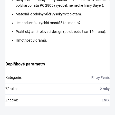
polykarbonátu PC 2805 (výrobek německé firmy Bayer).
Materiál je odolný vůči vysokým teplotám.
Jednoduchá a rychlá montáž i demontáž.
Praktický anti-rolovací design (po obvodu tvar 12-hranu).
Hmotnost 8 gramů.
Doplňkové parametry
Kategorie
:
Filtry Fenix
Záruka
:
2 roky
Značka
:
FENIX