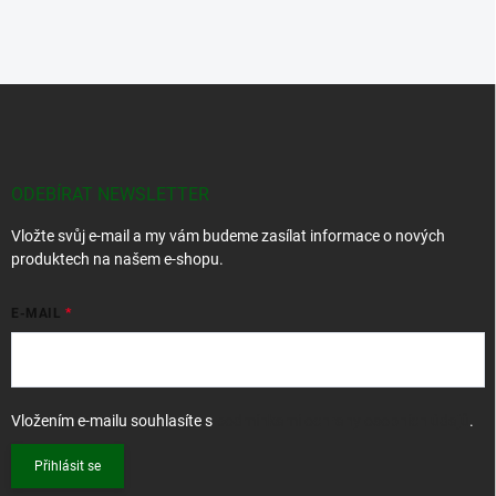
Z
á
p
a
t
ODEBÍRAT NEWSLETTER
í
Vložte svůj e-mail a my vám budeme zasílat informace o nových
produktech na našem e-shopu.
E-MAIL
Vložením e-mailu souhlasíte s
podmínkami ochrany osobních údajů
.
Přihlásit se