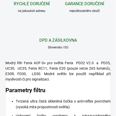
RYCHLÉ DORUČENÍ
GARANCE DORUČENÍ
na jakoukoli adresu
nepoškozeného zboží
DPD A ZÁSILKOVNA
Slovensko i EU
Modrý filtr Fenix ​​AOF-S+ pro světla Fenix
​​PD32 V2.0
a
PD35,
UC30,
UC35, Fenix ​​RC11, Fenix ​​E20 (pouze verze 265 lumenů),
E30R, FD30,
LD30. Modré světlo lze použít například při
myslivosti či pro signalizaci.
Parametry filtru
Tvrzená ultra čistá skleněná čočka s anti-reflex povrchem
(vysoká míra propustnosti světla).
Uchycení čočky vyrobeno z nárazuvzdorného