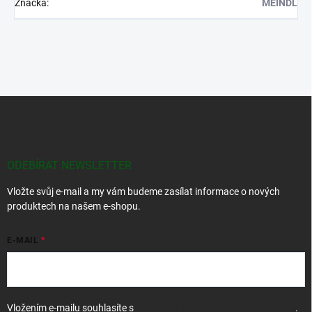
Značka
:
MEINDL
Z
á
p
a
t
ODEBÍRAT NEWSLETTER
í
Vložte svůj e-mail a my vám budeme zasílat informace o nových
produktech na našem e-shopu.
E-MAIL
Vložením e-mailu souhlasíte s
podmínkami ochrany osobních údajů
.