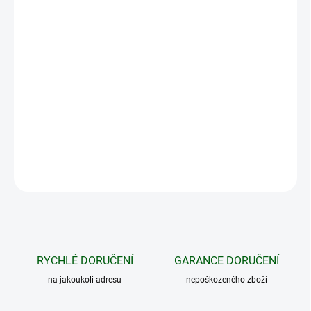
−
+
Přidat do košíku
Životnost boty závisí také na správné péči. Vysoce kvalitní
ošetřovací a impregnační prostředek k nastříkání na vodní bázi.
Vhodný na hlazenou useň, semiš a nubukovou kůži, jakož i textilní
materiály.
DETAILNÍ INFORMACE
ZEPTAT SE
HLÍDAT
RYCHLÉ DORUČENÍ
GARANCE DORUČENÍ
na jakoukoli adresu
nepoškozeného zboží