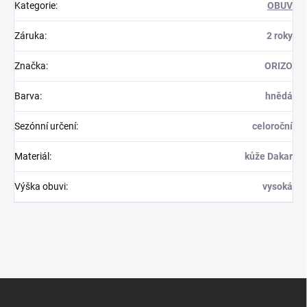
Kategorie
:
OBUV
Záruka
:
2 roky
Značka
:
ORIZO
Barva
:
hnědá
Sezónní určení
:
celoroční
Materiál
:
kůže Dakar
Výška obuvi
:
vysoká
Z
á