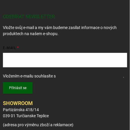
p
a
t
ODEBÍRAT NEWSLETTER
í
Vložte svůj e-mail a my vám budeme zasílat informace o nových
produktech na našem e-shopu.
E-MAIL
Vložením e-mailu souhlasíte s
podmínkami ochrany osobních údajů
.
Přihlásit se
SHOWROOM
Partizánska 418/14
039 01 Turčianske Teplice
(adresa pro výměnu zboží a reklamace)