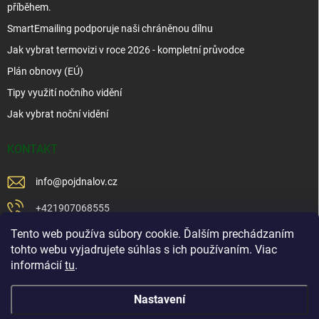
příběhem.
SmartEmailing podporuje naši chráněnou dílnu
Jak vybrat termovizi v roce 2026 - kompletní průvodce
Plán obnovy (EÚ)
Tipy využití nočního vidění
Jak vybrat noční vidění
KONTAKT
info
@
pojdnalov.cz
+421907068555
Tento web používa súbory cookie. Ďalším prechádzaním
+421902479599
tohto webu vyjadrujete súhlas s ich používaním. Viac
https://www.facebook.com/www.podnalov.sk
informácií
tu
.
podnalov
Nastavení