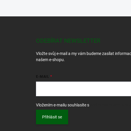
Z
á
p
a
ODEBÍRAT NEWSLETTER
t
í
Vložte svůj e-mail a my vám budeme zasílat informa
našem e-shopu.
E-MAIL
Vložením e-mailu souhlasíte s
podmínkami ochrany o
Přihlásit se