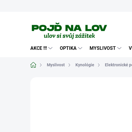
Přejít
na
obsah
AKCE !!!
OPTIKA
MYSLIVOST
V
Domů
Myslivost
Kynológie
Elektronické
Neohodnoceno
Podrobnosti hodn