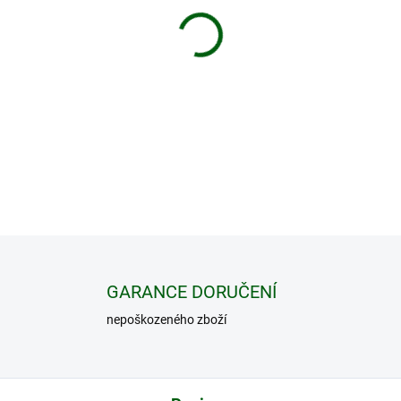
−
+
Dobíjecí lithium-iontová bare
závislosti na používání) pro 
DETAILNÍ INFORMACE
GARANCE DORUČENÍ
nepoškozeného zboží