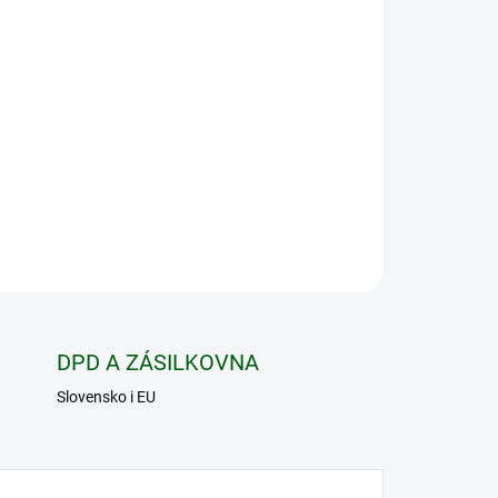
Přidat do košíku
rie s výdrží až 60 hodin na jedno nabití (v
použití do ovladače Delta/Delta Sport.
ZEPTAT SE
HLÍDAT
DPD A ZÁSILKOVNA
Slovensko i EU