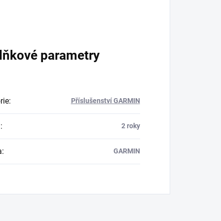
lňkové parametry
rie
:
Příslušenství GARMIN
a
:
2 roky
a
:
GARMIN