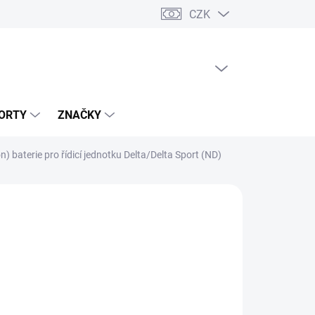
CZK
PRÁZDNÝ KOŠÍK
NÁKUPNÍ
KOŠÍK
ORTY
ZNAČKY
n) baterie pro řídicí jednotku Delta/Delta Sport (ND)
026
MOŽNOSTI DORUČENÍ