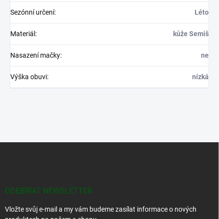
Sezónní určení
:
Léto
Materiál
:
kůže Semiš
Nasazení mačky
:
ne
Výška obuvi
:
nízká
Z
á
p
a
t
ODEBÍRAT NEWSLETTER
í
Vložte svůj e-mail a my vám budeme zasílat informace o nových