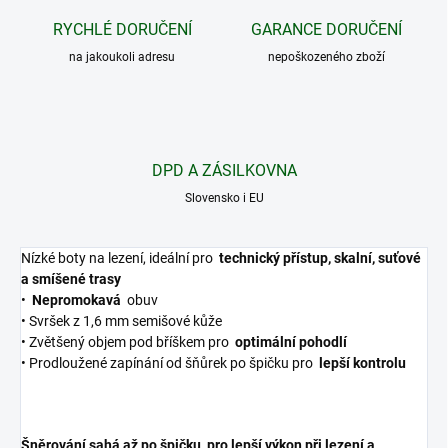
RYCHLÉ DORUČENÍ
GARANCE DORUČENÍ
na jakoukoli adresu
nepoškozeného zboží
DPD A ZÁSILKOVNA
Slovensko i EU
Nízké boty na lezení, ideální pro
technický přístup, skalní, suťové
a smíšené trasy
•
Nepromokavá
obuv
• Svršek z 1,6 mm semišové kůže
• Zvětšený objem pod bříškem pro
optimální pohodlí
• Prodloužené zapínání od šňůrek po špičku pro
lepší kontrolu
Šněrování sahá až po špičku
pro lepší výkon při lezení a