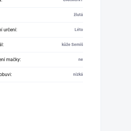
žlutá
í určení
:
Léto
ál
:
kůže Semiš
ení mačky
:
ne
obuvi
:
nízká