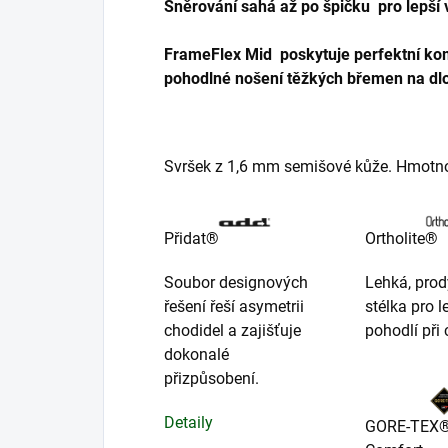
Šněrování sahá až po špičku
pro lepší
FrameFlex Mid
poskytuje perfektní komb
pohodlné nošení těžkých břemen na dlo
Svršek z 1,6 mm semišové kůže. Hmotnos
Přidat®
Ortholite®
Soubor designových
Lehká, pro
řešení řeší asymetrii
stélka pro l
chodidel a zajišťuje
pohodlí při 
dokonalé
přizpůsobení.
Detaily
GORE-TEX®