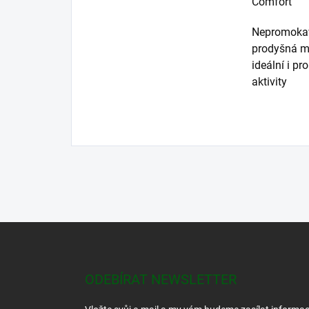
Comfort
Nepromoka
prodyšná m
ideální i pro
aktivity
Z
á
p
a
ODEBÍRAT NEWSLETTER
t
í