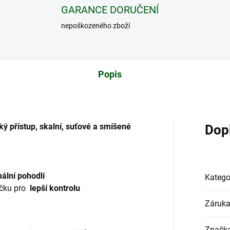
GARANCE DORUČENÍ
nepoškozeného zboží
Popis
ký přístup, skalní, suťové a smíšené
Dop
ální pohodlí
Katego
čku pro
lepší kontrolu
Záruk
Značk