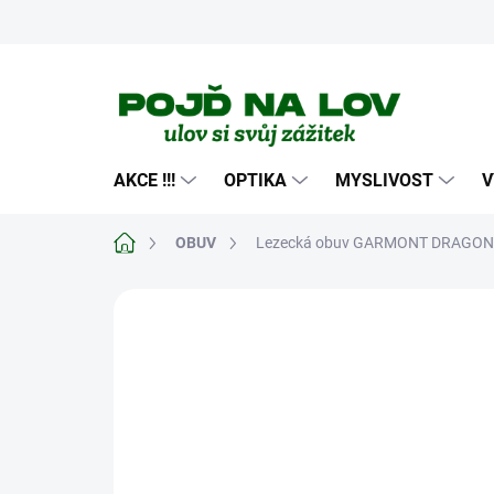
Přejít
na
obsah
AKCE !!!
OPTIKA
MYSLIVOST
V
Domů
OBUV
Lezecká obuv GARMONT DRAGON
Neohodnoceno
Podrobnosti hodn
TIP