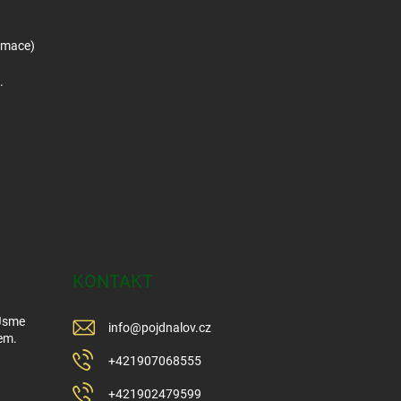
amace)
.
KONTAKT
 Jsme
info
@
pojdnalov.cz
em.
+421907068555
+421902479599