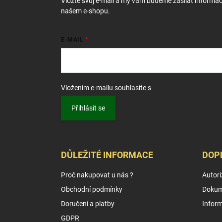
Vložte svůj e-mail a my vám budeme zasílat informa
našem e-shopu.
E-MAIL
Vložením e-mailu souhlasíte s
podmínkami ochrany o
Přihlásit se
DŮLEŽITÉ INFORMACE
DOP
Proč nakupovat u nás ?
Autori
Obchodní podmínky
Dokum
Doručení a platby
Infor
GDPR