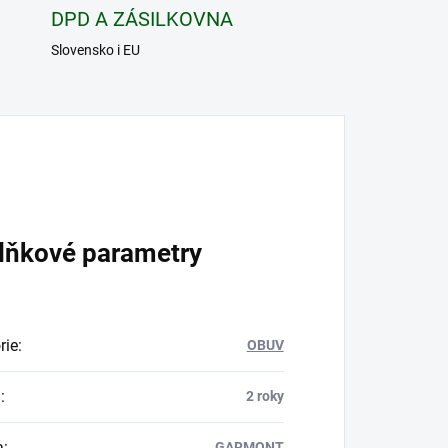
DPD A ZÁSILKOVNA
Slovensko i EU
lňkové parametry
rie
:
OBUV
a
:
2 roky
a
:
GARMONT