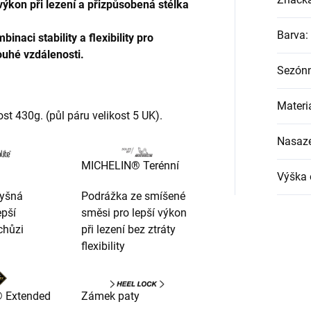
 výkon při lezení a přizpůsobená stélka
Barva
:
inaci stability a flexibility pro
uhé vzdálenosti.
Sezónn
Materi
t 430g. (půl páru velikost 5 UK).
Nasaz
MICHELIN® Terénní
Výška 
dyšná
Podrážka ze smíšené
epší
směsi pro lepší výkon
chůzi
při lezení bez ztráty
flexibility
 Extended
Zámek paty