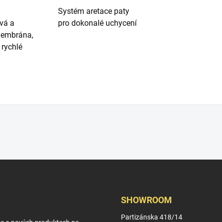
Systém aretace paty
vá a
pro dokonalé uchycení
embrána,
 rychlé
SHOWROOM
Partizánska 418/14