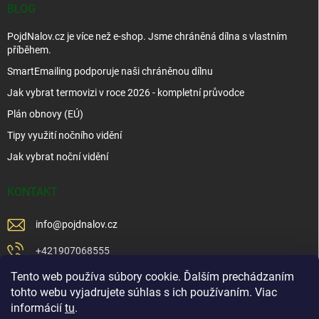
BLOG
PojdNalov.cz je více než e-shop. Jsme chráněná dílna s vlastním
příběhem.
SmartEmailing podporuje naši chráněnou dílnu
Jak vybrat termovizi v roce 2026 - kompletní průvodce
Plán obnovy (EÚ)
Tipy využití nočního vidění
Jak vybrat noční vidění
KONTAKT
info
@
pojdnalov.cz
+421907068555
Tento web používa súbory cookie. Ďalším prechádzaním
+421902479599
tohto webu vyjadrujete súhlas s ich používaním. Viac
https://www.facebook.com/www.podnalov.sk
informácií
tu
.