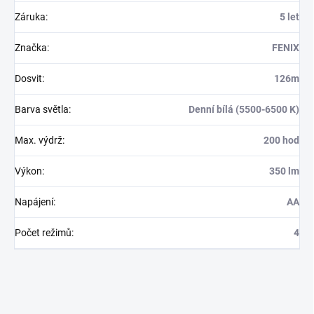
Záruka
:
5 let
Značka
:
FENIX
Dosvit
:
126m
Barva světla
:
Denní bílá (5500-6500 K)
Max. výdrž
:
200 hod
Výkon
:
350 lm
Napájení
:
AA
Počet režimů
:
4