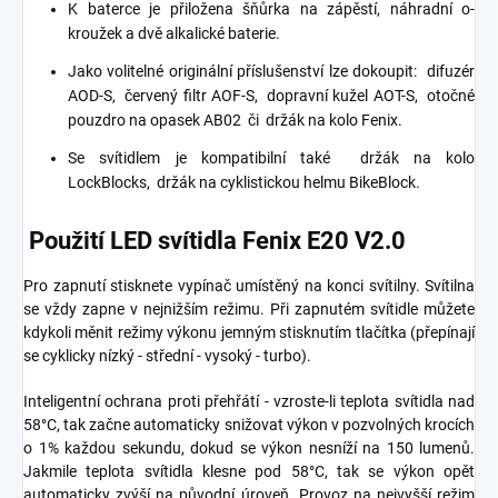
K baterce je přiložena šňůrka na zápěstí, náhradní o-
kroužek a dvě alkalické baterie.
Jako volitelné originální příslušenství lze dokoupit:
difuzér
AOD-S,
červený filtr AOF-S,
dopravní kužel AOT-S,
otočné
pouzdro na opasek AB02
či
držák na kolo Fenix.
Se svítidlem je kompatibilní také
držák na kolo
LockBlocks,
držák na cyklistickou helmu BikeBlock.
Použití LED svítidla Fenix ​​E20 V2.0
Pro zapnutí stisknete vypínač umístěný na konci svítilny. Svítilna
se vždy zapne v nejnižším režimu. Při zapnutém svítidle můžete
kdykoli měnit režimy výkonu jemným stisknutím tlačítka (přepínají
se cyklicky nízký - střední - vysoký - turbo).
Inteligentní ochrana proti přehřátí - vzroste-li teplota svítidla nad
58°C, tak začne automaticky snižovat výkon v pozvolných krocích
o 1% každou sekundu, dokud se výkon nesníží na 150 lumenů.
Jakmile teplota svítidla klesne pod 58°C, tak se výkon opět
automaticky zvýší na původní úroveň. Provoz na nejvyšší režim