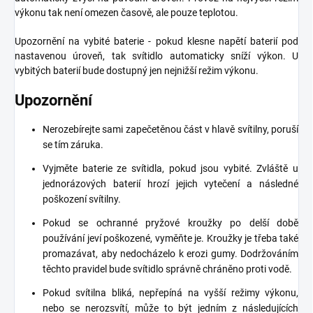
výkonu tak není omezen časově, ale pouze teplotou.
Upozornění na vybité baterie - pokud klesne napětí baterií pod
nastavenou úroveň, tak svítidlo automaticky sníží výkon. U
vybitých baterií bude dostupný jen nejnižší režim výkonu.
Upozornění
Nerozebírejte sami zapečetěnou část v hlavě svítilny, poruší
se tím záruka.
Vyjměte baterie ze svítidla, pokud jsou vybité. Zvláště u
jednorázových baterií hrozí jejich vytečení a následné
poškození svítilny.
Pokud se ochranné pryžové kroužky po delší době
používání jeví poškozené, vyměňte je. Kroužky je třeba také
promazávat, aby nedocházelo k erozi gumy. Dodržováním
těchto pravidel bude svítidlo správně chráněno proti vodě.
Pokud svítilna bliká, nepřepíná na vyšší režimy výkonu,
nebo se nerozsvítí, může to být jedním z následujících