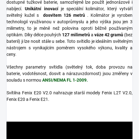
dostupné tužkové baterie, samozřejmě lze použít jednorázové i
nabíjecí.
Unikátní inovací
je speciální kolimátor, který vytváří
světelný kužel s
dosvitem 126 metrů
. Kolimátor je vyroben
technologií využívanou v autoprůmyslu a jeho výška jsou jen 3
milimetry, to je méně než polovina oproti běžně používaným
optikám. Díky délce pouhých
127 milimetrů
a
váze
42 gramů
(bez
baterií) ji lze nosit stále u sebe. Toto svítidlo je ideálním světelným
nástrojem s vynikajícím poměrem vysokého výkonu, kvality a
ceny.
Všechny parametry svítidla (světelný tok, doba provozu na
baterie, vodotěsnost, dosvit a nárazuvzdornost) jsou změřeny v
souladu s normou
ANSI/NEMA FL 1-2009.
Svítilna Fenix ​​E20 V2.0 nahrazuje starší modely Fenix ​​L2T V2.0,
Fenix ​​E20 a Fenix ​​E21.