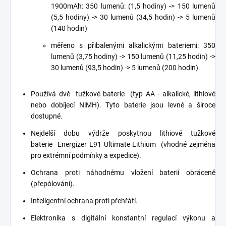
1900mAh: 350 lumenů: (1,5 hodiny) -> 150 lumenů
(5,5 hodiny) -> 30 lumenů (34,5 hodin) -> 5 lumenů
(140 hodin)
měřeno s přibalenými alkalickými bateriemi: 350
lumenů (3,75 hodiny) -> 150 lumenů (11,25 hodin) ->
30 lumenů (93,5 hodin) -> 5 lumenů (200 hodin)
Používá dvě
tužkové baterie
(typ AA - alkalické, lithiové
nebo dobíjecí NiMH). Tyto baterie jsou levné a široce
dostupné.
Nejdelší dobu výdrže poskytnou lithiové tužkové
baterie
Energizer L91 Ultimate Lithium
(vhodné zejména
pro extrémní podmínky a expedice).
Ochrana proti náhodnému vložení baterií obráceně
(přepólování).
Inteligentní ochrana proti přehřátí.
Elektronika s digitální konstantní regulací výkonu a