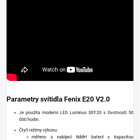
Parametry svítidla Fenix ​​E20 V2.0
Je použita moderní LED Luminus SST-20 s životností 50
000 hodin.
Čtyři režimy výkonu:
měřeno s nabíjecí NiMH baterií s kapacitou