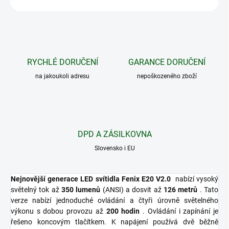
RYCHLÉ DORUČENÍ
GARANCE DORUČENÍ
na jakoukoli adresu
nepoškozeného zboží
DPD A ZÁSILKOVNA
Slovensko i EU
Nejnovější generace LED svítidla Fenix ​​E20 V2.0
nabízí vysoký
světelný tok až
350 lumenů
(ANSI) a dosvit až
126 metrů
. Tato
verze nabízí jednoduché ovládání a čtyři úrovně světelného
výkonu s dobou provozu až
200 hodin
. Ovládání i zapínání je
řešeno koncovým tlačítkem. K napájení používá dvě běžně