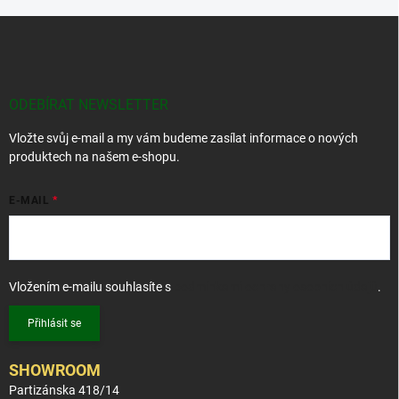
Z
á
p
a
t
ODEBÍRAT NEWSLETTER
í
Vložte svůj e-mail a my vám budeme zasílat informace o nových
produktech na našem e-shopu.
E-MAIL
Vložením e-mailu souhlasíte s
podmínkami ochrany osobních údajů
.
Přihlásit se
SHOWROOM
Partizánska 418/14