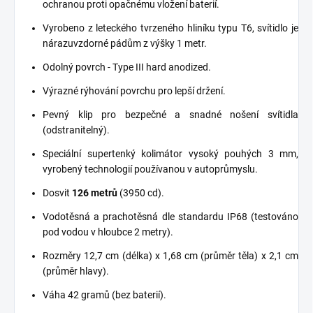
ochranou proti opačnému vložení baterií.
Vyrobeno z leteckého tvrzeného hliníku typu T6, svítidlo je
nárazuvzdorné pádům z výšky 1 metr.
Odolný povrch - Type III hard anodized.
Výrazné rýhování povrchu pro lepší držení.
Pevný klip pro bezpečné a snadné nošení svítidla
(odstranitelný).
Speciální supertenký kolimátor vysoký pouhých 3 mm,
vyrobený technologií používanou v autoprůmyslu.
Dosvit
126 metrů
(3950 cd).
Vodotěsná a prachotěsná dle standardu IP68 (testováno
pod vodou v hloubce 2 metry).
Rozměry 12,7 cm (délka) x 1,68 cm (průměr těla) x 2,1 cm
(průměr hlavy).
Váha 42 gramů (bez baterií).