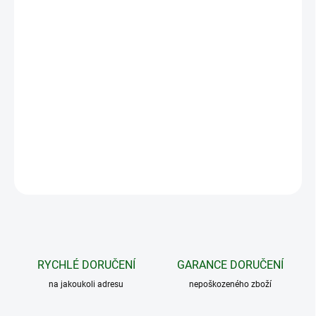
−
+
Přidat do košíku
Fotopast nabízí podporu cloudu Molnus, skvělý výkon a
kompaktní rozměry. Fotopast využívá dobíjecí Li-ion akumulátory
18650, které lze dobíjet také solárním panelem. To vše s
bezkonkurenčním poměrem cena/výkon.
DETAILNÍ INFORMACE
ZEPTAT SE
HLÍDAT
RYCHLÉ DORUČENÍ
GARANCE DORUČENÍ
na jakoukoli adresu
nepoškozeného zboží