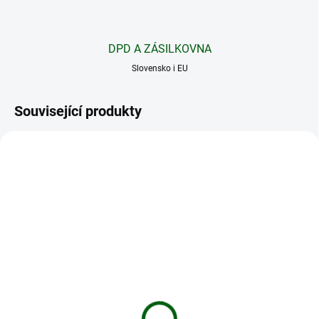
DPD A ZÁSILKOVNA
Slovensko i EU
Související produkty
690638
PYTHON LOCK 5MM
Zámek pro fotopast
Python Lock 5mm -
SPYPOINT
zkracovací zámek
965,38 Kč
459,46 Kč