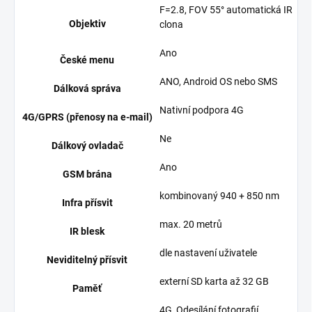
F=2.8, FOV 55° automatická IR
Objektiv
clona
Ano
České menu
ANO, Android OS nebo SMS
Dálková správa
Nativní podpora 4G
4G/GPRS (přenosy na e-mail)
Ne
Dálkový ovladač
Ano
GSM brána
kombinovaný 940 + 850 nm
Infra přísvit
max. 20 metrů
IR blesk
dle nastavení uživatele
Neviditelný přísvit
externí SD karta až 32 GB
Paměť
4G, Odesílání fotografií,