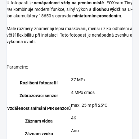
U fotopasti je
nenápadnost vždy na prvním místě
. FOXcam Tiny
4G kombinuje moderní funkce, silný výkon a
dlouhou výdrž
na Li-
ion akumulátory 18650 s opravdu
miniaturním provedení
m.
Malé rozměry znamenají lepší maskování, menší riziko odhalení a
větší flexibilitu při instalaci. Tato fotopast je nenápadná zvenku a
výkonná uvnitř.
Parametre:
37 MPx
Rozlišení fotografií
4 MPx cmos
Zobrazovací senzor
max. 25 m při 25°C
Vzdálenost snímání PIR senzorů
4K
Záznam videa
Ano
Záznam zvuku