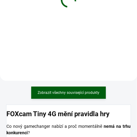
Do košíku
Do košíku
Velice kvalitní ocelový zámek
Zámek vhodný k uzamčení a
slouží k zajištění fotopasti proti
upevnění ocelového boxu o
krádeži. Stačí převléknout a
průměru lanka 5mm. Zámek má
zamknout. Je kompatibilní se
patentovanou průvlakovou hlavu
všemi SpyPoint fotopasty a má
s možností stažení na libovolný
délku 1,8m.
průměr stromu.
Zobrazit všechny související produkty
FOXcam Tiny 4G mění pravidla hry
Co nový gamechanger nabízí a proč momentálně
nemá na trhu
konkurenci
?