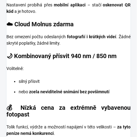
Nastavení probíhá přes
mobilní aplikaci
– stačí
oskenovat QR
kód
a je hotovo.
☁️ Cloud Molnus zdarma
Bez omezení počtu odeslaných
fotografií i krátkých videí
. Žádné
skryté poplatky, žádné limity.
🌙 Kombinovaný přísvit 940 nm / 850 nm
Volitelně:
silný přísvit
nebo
zcela neviditelné snímání bez povšimnutí
💰 Nízká cena za extrémně vybavenou
fotopast
Tolik funkcí, výdrže a možností napájení v této velikosti –
za tyto
peníze nemá konkurenci
.