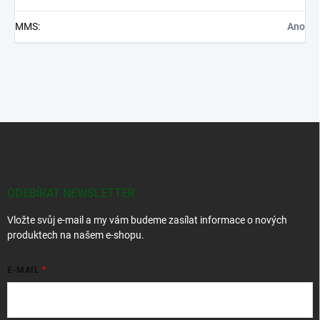
MMS
:
Ano
Z
á
p
a
t
ODEBÍRAT NEWSLETTER
í
Vložte svůj e-mail a my vám budeme zasílat informace o nových
produktech na našem e-shopu.
E-MAIL