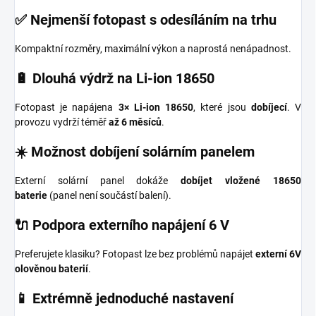
✅ Nejmenší fotopast s odesíláním na trhu
Kompaktní rozměry, maximální výkon a naprostá nenápadnost.
🔋 Dlouhá výdrž na Li-ion 18650
Fotopast je napájena
3× Li-ion 18650
, které jsou
dobíjecí
. V
provozu vydrží téměř
až 6 měsíců
.
☀️ Možnost dobíjení solárním panelem
Externí solární panel dokáže
dobíjet vložené 18650
baterie
(panel není součástí balení).
🔌 Podpora externího napájení 6 V
Preferujete klasiku? Fotopast lze bez problémů napájet
externí 6V
olověnou baterií
.
📱 Extrémně jednoduché nastavení