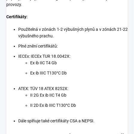
provozy.
Certifikáty:
Použitelná v zónách 1-2 výbušných plynů a v zónách 21-22
výbušného prachu.
Plné znění certifikátů:
IECEx: IECEx TUR 18.0042X:
Ex ib IIC T4 Gb
Ex ib IIIC T130°C Db
ATEX: TÜV 18 ATEX 8252X:
II 2G Ex ib IIC T4 Gb
II 2D Ex ib IIIC T130°C Db
Dále splňuje také certifikáty CSA a NEPSI.