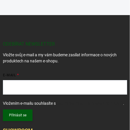
Z
á
p
a
t
ODEBÍRAT NEWSLETTER
í
Vložte svůj e-mail a my vám budeme zasílat informace o nových
produktech na našem e-shopu.
E-MAIL
Vložením e-mailu souhlasíte s
podmínkami ochrany osobních údajů
.
Přihlásit se