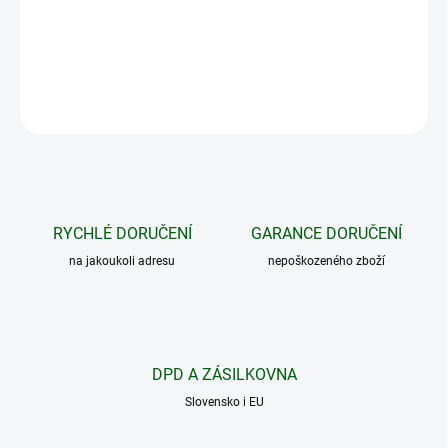
metalurgické provozy, elektrárny a další provozy.
DETAILNÍ INFORMACE
ZEPTAT SE
HLÍDAT
RYCHLÉ DORUČENÍ
GARANCE DORUČENÍ
na jakoukoli adresu
nepoškozeného zboží
DPD A ZÁSILKOVNA
Slovensko i EU