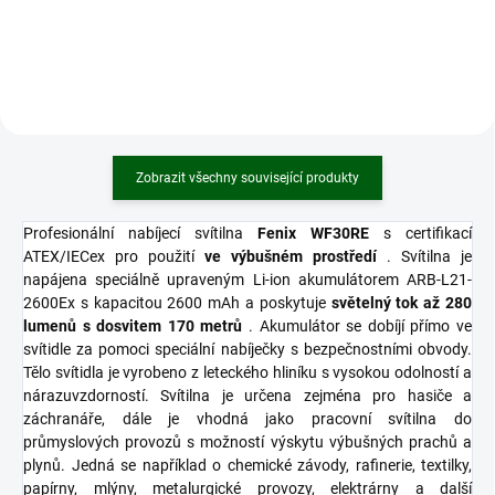
pomocí těchto baterií. Značka
se může pochlubit dostatečným
FOXcam neustále pracuje a
vybíjecím proudem 10A, díky
vylepšuje fotopasti. Snažíme se
čemuž je ideální pro celou řadu
navrhovat fotopasti tak, aby s
el. zařízení.
nimi byli uživatelé spokojeni a
vše dávalo smysl.
Zobrazit všechny související produkty
Profesionální nabíjecí svítilna
Fenix ​​WF30RE
s certifikací
ATEX/IECex
pro použití
ve výbušném prostředí
. Svítilna je
napájena speciálně upraveným Li-ion akumulátorem
ARB-L21-
2600Ex
s kapacitou 2600 mAh a poskytuje
světelný tok až 280
lumenů s dosvitem 170 metrů
. Akumulátor se dobíjí přímo ve
svítidle za pomoci speciální nabíječky s bezpečnostními obvody.
Tělo svítidla je vyrobeno z leteckého hliníku s vysokou odolností a
nárazuvzdorností. Svítilna je určena zejména pro hasiče a
záchranáře, dále je vhodná jako pracovní svítilna do
průmyslových provozů s možností výskytu výbušných prachů a
plynů. Jedná se například o chemické závody, rafinerie, textilky,
papírny, mlýny, metalurgické provozy, elektrárny a další