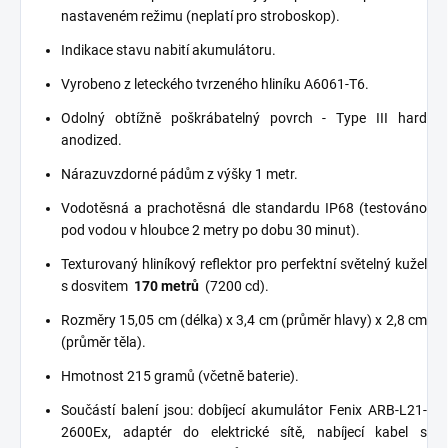
nastaveném režimu (neplatí pro stroboskop).
Indikace stavu nabití akumulátoru.
Vyrobeno z leteckého tvrzeného hliníku A6061-T6.
Odolný obtížně poškrábatelný povrch - Type III hard
anodized.
Nárazuvzdorné pádům z výšky 1 metr.
Vodotěsná a prachotěsná dle standardu IP68 (testováno
pod vodou v hloubce 2 metry po dobu 30 minut).
Texturovaný hliníkový reflektor pro perfektní světelný kužel
s dosvitem
170 metrů
(7200 cd).
Rozměry 15,05 cm (délka) x 3,4 cm (průměr hlavy) x 2,8 cm
(průměr těla).
Hmotnost 215 gramů (včetně baterie).
Součástí balení jsou: dobíjecí akumulátor Fenix ​​ARB-L21-
2600Ex, adaptér do elektrické sítě, nabíjecí kabel s