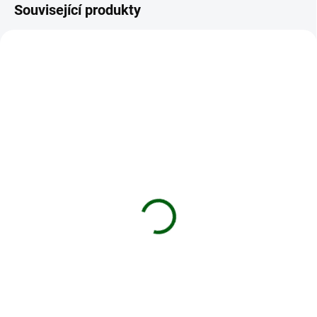
Související produkty
NOVINKA
XTAR 18650
3500MAH
TIP
Baterie XTAR 18650
Li-ion baterie 18650
3500mAh 10A 3,6V
3500mAh
nechránený
13,30 €
9,90 €
Do košíku
Do košíku
Li-ion baterie jsou určeny pro
zařízení s velkým odběrem
XTAR 18650 3500mAh RAW 10A
proudu. Nové moderní elektrické
3,6V nechráněný je založen na Li-
přístroje jsou napájeny právě
ion technologii. Akumulátor IMR