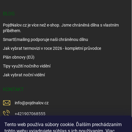
BLOG
PojdNalov.cz je více než e-shop. Jsme chráněná dílna s vlastním
příběhem.
SmartEmailing podporuje naši chráněnou dílnu
Jak vybrat termovizi v roce 2026 - kompletní průvodce
Plán obnovy (EÚ)
Tipy využití nočního vidění
Jak vybrat noční vidění
KONTAKT
info
@
pojdnalov.cz
+421907068555
Tento web používa súbory cookie. Ďalším prechádzaním
+421902479599
tohto webu vyjadrujete súhlas s ich používaním. Viac