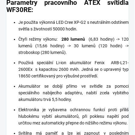
Parametry pracovního ATEX svítidla
WF30RE:
Je použita výkonná LED Cree XP-G2 s neutrálním odstínem
světla s životností 50000 hodin.
Čtyři režimy výkonu:
280 lumenů
(6,83 hodiny) -> 120
lumenů (15,66 hodiny) -> 30 lumenů (120 hodin) ->
stroboskop (280 lumenů).
Používá speciální Li-ion akumulátor Fenix
​​ARB-L21-
2600Ex
s kapacitou 2600 mAh. Jedná se o upravený typ
18650 certifikovaný pro výbušné prostředí.
Akumulátor se dobíjí přímo ve svítidle za pomoci
speciálního nabíjecího adaptéru, nabití zcela vybitého
akumulátoru trvá 5,5 hodiny.
Elektronika je vybavena ochrannou funkcí proti příliš
hlubokému vybití akumulátorů, při poklesu napětí pod
určitou mez automaticky přepne do nižšího režimu výkonu.
Svítilna má paměť a lze jej zapnout v posledním