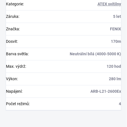
Kategorie
:
ATEX svítilny
Záruka
:
5 let
Značka
:
FENIX
Dosvit
:
170m
Barva světla
:
Neutrální bílá (4000-5000 K)
Max. výdrž
:
120 hod
Výkon
:
280 lm
Napájení
:
ARB-L21-2600Ex
Počet režimů
:
4