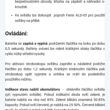
bezpečnostními obvody, šňůrka na zápěstí a náhradní o-
kroužek.
Ke svítidlu lze dokoupit
popruh Fenix ​​ALD-05 pro použití
svítilny na přilbě.
Ovládání:
Baterka se
zapíná a vypíná
podržením tlačítka na boku po dobu
0,5 sekundy. Režimy svícení lze měnit krátkými stisky tlačítka v
cyklu nízký-střední-vysoký.
Pro aktivaci stroboskopu svítilnu zapněte a následně podržte
tlačítko po dobu 1,2 sekundy. Krátkým stisknutím tlačítka pak
stroboskop opět vypnete a svítilna se vrátí do posledního
použitého režimu.
Indikace stavu nabití akumulátoru
-
stiskněte tlačítko svítidla
(při vypnutém svítidle). Pokud indikační dioda svítí zeleně, je
baterie nabitá na více než 85%. Zelené blikání znamená 50-85%
kapacity. Pokud svítí červeně, je nabitá na 25-50%. Červené blikání