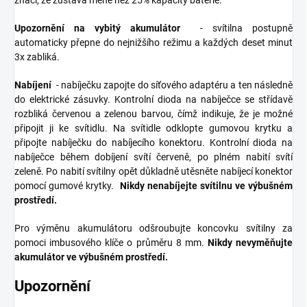
značí, že zůstává méně než 25% kapacity baterie.
Upozornění na vybitý akumulátor
- svítilna postupně
automaticky přepne do nejnižšího režimu a každých deset minut
3x zabliká.
Nabíjení
- nabíječku zapojte do síťového adaptéru a ten následně
do elektrické zásuvky. Kontrolní dioda na nabíječce se střídavě
rozbliká červenou a zelenou barvou, čímž indikuje, že je možné
připojit ji ke svítidlu. Na svítidle odklopte gumovou krytku a
připojte nabíječku do nabíjecího konektoru. Kontrolní dioda na
nabíječce během dobíjení svítí červeně, po plném nabití svítí
zeleně. Po nabití svítilny opět důkladně utěsněte nabíjecí konektor
pomocí gumové krytky.
Nikdy nenabíjejte svítilnu ve výbušném
prostředí.
Pro výměnu akumulátoru odšroubujte koncovku svítilny za
pomoci imbusového klíče o průměru 8 mm.
Nikdy nevyměňujte
akumulátor ve výbušném prostředí.
Upozornění