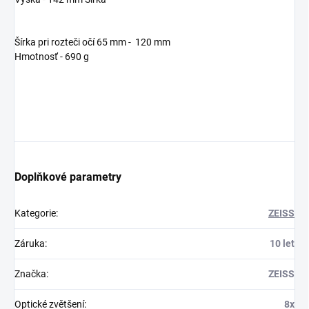
Šírka pri rozteči očí 65 mm - 120 mm
Hmotnosť - 690 g
Doplňkové parametry
Kategorie
:
ZEISS
Záruka
:
10 let
Značka
:
ZEISS
Optické zvětšení
:
8x