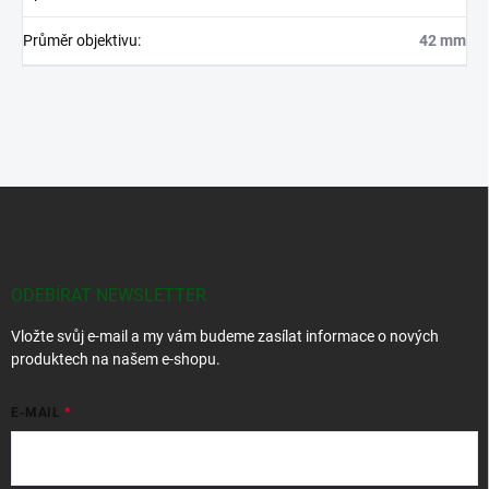
Průměr objektivu
:
42 mm
Z
á
p
a
t
ODEBÍRAT NEWSLETTER
í
Vložte svůj e-mail a my vám budeme zasílat informace o nových
produktech na našem e-shopu.
E-MAIL