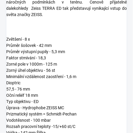
náročných podmínkách v terénu. Cenově přijatelné
dalekohledy
Zeiss TERRA ED tak představují vynikající vstup do
světa značky ZEISS.
Zvětšení - 8 x
Průměr šošovek - 42 mm
Průměr výstupní pupily - 5,3 mm
Faktor stmívání - 18,3
Zorné pole v 1000m - 125 m
Zorný úhel objektivu - 56 st
Minimální vzdálenost zaostření - 1,6
m
Dioptric
57,5 - 76 mm
Oční reliéf 18 mm
Typ objektivu - ED
Úprava - Hydrophobe ZEISS MC
Prizmatický systém = Schmidt-Pechan
Vodotěsnost - 100 mbar
Rozsah pracovní teploty -15/+60 st/C
Výška - 142 mm
Šířka