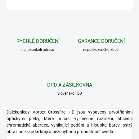
ZEPTAT SE
HLÍDAT
RYCHLÉ DORUČENÍ
GARANCE DORUČENÍ
na jakoukoli adresu
nepoškozeného zboží
DPD A ZÁSILKOVNA
Slovensko i EU
Dalekohledy Vortex Crossfire HD jsou vybaveny prvotřídními
optickými prvky, které přináší výjimečné rozlišení, absenci
chromatické aberace, vynikající podání a hloubku barev, ostrý
obraz od kraje ke kraji a bezchybnou propustnost světla.