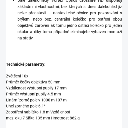
Dále dalekohledy Vortex Optics Crossfire HD disponují
základními vlastnostmi, bez kterých si dnes dalekohled již
nelze představit – nastavitelné očnice pro pozorování s
brýlemi nebo bez, centrální kolečko pro ostření obou
objektivů zároveň ak tomu jedno ostřící kolečko pro jeden
okulár a díky tomu případně eliminujete vybaven montáží
na stativ
Technické parametry:
Zvětšení 10x
Průměr čočky objektivu 50 mm
Vzdálenost výstupní pupily 17 mm
Průměr výstupní pupily 4.5 mm
Linární zorné pole v 1000 m 107 m
Úhel zorného pole 6.1°
Zaostření nablízko 1.8 m
Vzdálenost
mezi oku 7
Šířka 135 mm
Hmotnost 862 g