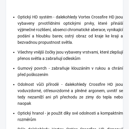
Optický HD systém - dalekohledy Vortex Crossfire HD jsou
vybaveny prvotřídními optickými prvky, které přináší
výjimečné rozlišení, absenci chromatické aberace, vynikající
podání a hloubku barev, ostrý obraz od kraje ke kraji a
bezvadnou propustnost světla.
Všechny vnější čočky jsou vybaveny vrstvami, které zlepšují
přenos světla a zabraňují odleskům
Gumový povrch - zabraňuje klouzáním v rukou a chrání
před poškozením
Odolnost vůči přírodě - dalekohledy Crossfire HD jsou
voduvzdorné, otřesuvzdorné a plněné argonem, uvnitř se
tedy nezamlží ani při přechodu ze zimy do tepla nebo
naopak
Optický hranol - je použit díky své odolnosti a kompaktním
rozměrům