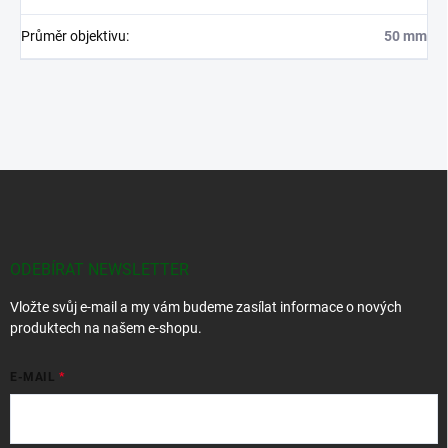
Průměr objektivu
:
50 mm
Z
á
p
a
t
ODEBÍRAT NEWSLETTER
í
Vložte svůj e-mail a my vám budeme zasílat informace o nových
produktech na našem e-shopu.
E-MAIL