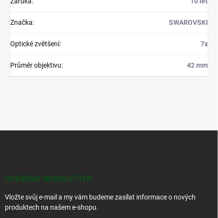
Záruka
:
10 let
Značka
:
SWAROVSKI
Optické zvětšení
:
7x
Průměr objektivu
:
42 mm
Z
á
p
a
t
ODEBÍRAT NEWSLETTER
í
Vložte svůj e-mail a my vám budeme zasílat informace o nových
produktech na našem e-shopu.