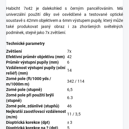
Habicht 7x42 je dalekohled s černým pancéřováním. Má
univerzální použití díky své osvědčené a testované optické
soustavě s 42mm objektivem a 6mm výstupem pupily, který může
také produkovat jasný obraz i za zhoršených světelných
podmínek, stejně jako 7x zvětšení.
Technické parametry
Zvětšení
7x
Efektivní průměr objektivu (mm)
42
Průměr výstupní pupily (mm)
6
Vzdálenost výstupní pupily (oční
14
reliéf) (mm)
Zorné pole (ft/1000 yds /
342 / 114
m/1000m m)
Zorné pole (stupně)
6,5
Zorné pole při použití brýlí
6.3
(stupně)
Zorné pole, zdánlivé (stupňů)
46
Nejkratší zaostřovací vzdálenost
11 / 3,5
(m/m)
Dioptrická korekce (dpt)
± 3
Dioptrická korekce na ? (dpt)
5