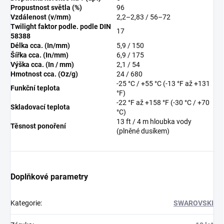
Propustnost světla (%)
96
Vzdálenost (v/mm)
2,2–2,83 / 56–72
Twilight faktor podle. podle DIN
17
58388
Délka cca. (In/mm)
5,9 / 150
Šířka cca. (In/mm)
6,9 / 175
Výška cca. (In / mm)
2,1 / 54
Hmotnost cca. (Oz/g)
24 / 680
-25 °C / +55 °C (-13 °F až +131
Funkční teplota
°F)
-22 °F až +158 °F (-30 °C / +70
Skladovací teplota
°C)
13 ft / 4 m hloubka vody
Těsnost ponoření
(plněné dusíkem)
Doplňkové parametry
Kategorie
:
SWAROVSKI