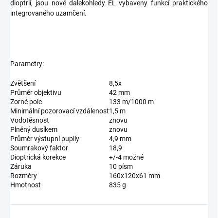
dioptrií, jsou nové dalekohledy EL vybaveny funkcí praktického
integrovaného uzamčení.
Parametry:
Zvětšení
8,5x
Průměr objektivu
42 mm
Zorné pole
133 m/1000 m
Minimální pozorovací vzdálenost
1,5 m
Vodotěsnost
znovu
Plněný dusíkem
znovu
Průměr výstupní pupily
4,9 mm
Soumrakový faktor
18,9
Dioptrická korekce
+/-4 možné
Záruka
10 písm
Rozměry
160x120x61 mm
Hmotnost
835 g