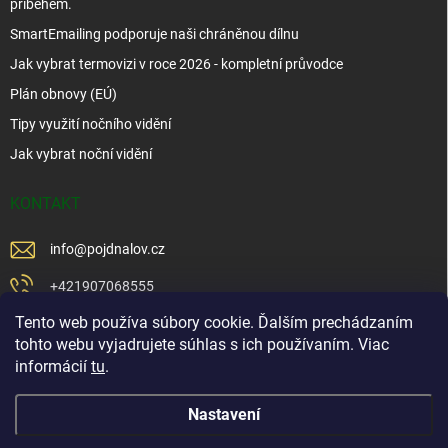
příběhem.
SmartEmailing podporuje naši chráněnou dílnu
Jak vybrat termovizi v roce 2026 - kompletní průvodce
Plán obnovy (EÚ)
Tipy využití nočního vidění
Jak vybrat noční vidění
KONTAKT
info
@
pojdnalov.cz
+421907068555
Tento web používa súbory cookie. Ďalším prechádzaním
+421902479599
tohto webu vyjadrujete súhlas s ich používaním. Viac
https://www.facebook.com/www.podnalov.sk
informácií
tu
.
podnalov
Nastavení