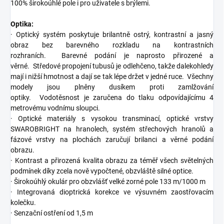
100% širokoúhlé pole i pro uživatele s brýlemi.
Optika:
· Optický systém poskytuje brilantně ostrý, kontrastní a jasný
obraz bez barevného rozkladu na kontrastních
rozhraních.
Barevné podání je naprosto přirozené a
věrné.
Středové propojení tubusů je odlehčeno, takže dalekohledy
mají i nižší hmotnost a dají se tak lépe držet v jedné ruce.
Všechny
modely jsou plněny dusíkem proti zamlžování
optiky.
Vodotěsnost je zaručena do tlaku odpovídajícímu 4
metrovému vodnímu sloupci.
· Optické materiály s vysokou transminací, optické vrstvy
SWAROBRIGHT na hranolech, systém střechových hranolů a
fázové vrstvy na plochách zaručují brilanci a věrné podání
obrazu.
· Kontrast a přirozená kvalita obrazu za téměř všech světelných
podmínek díky zcela nově vypočtené, obzvláště silné optice.
· Širokoúhlý okulár pro obzvlášť velké zorné pole 133 m/1000 m
· Integrovaná dioptrická korekce ve výsuvném zaostřovacím
kolečku.
· Senzační ostření od 1,5 m