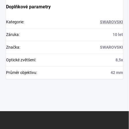
Doplňkové parametry
Kategorie
:
SWAROVSKI
Záruka
:
10 let
Značka
:
SWAROVSKI
Optické zvětšení
:
8,5x
Průměr objektivu
:
42 mm
Z
á
p