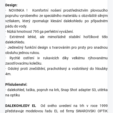
Design:
· NOVINKA !
Komfortní nošení prostřednictvím plovoucího
popruhu vyrobeného ze speciálního materiálu s obzvláště silným
vztlakem, který zpomaluje klesání dalekohledu po případném
pádu do vody.
· Nízká hmotnost 795 ga perfektní vyvážení.
· Extrémně lehké, ale mimořádně stabilní hořčíkové tělo
dalekohledu.
· Jedinečný funkční design s tvarováním pro prsty pro snadnou
obsluhu jednou rukou.
· Rychlé ostření iv rukavicích díky velkému rýhovanému
zaostřovacímu kolečku.
· Odolný proti znečištění, prachotěsný a vodotěsný do hloubky
4m.
Příslušenství:
· dalekohled, taška, popruh na krk, Snap Shot adapter S3, utěrka
na optiku
DALEKOHLEDY EL
Od svého uvedení na trh v roce 1999
představuje modelovou řadu EL od firmy SWAROVSKI OPTIK