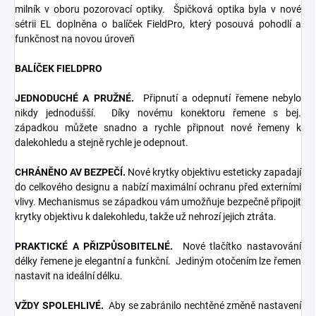
milník v oboru pozorovací optiky.
Špičková optika byla v nové
sétrii EL doplněna o balíček FieldPro, který posouvá pohodlí a
funkčnost na novou úroveň
BALÍČEK FIELDPRO
JEDNODUCHÉ A PRUŽNÉ.
Připnutí a odepnutí řemene nebylo
nikdy jednodušší.
Díky novému konektoru řemene s bej.
západkou můžete snadno a rychle připnout nové řemeny k
dalekohledu a stejně rychle je odepnout.
CHRÁNĚNO AV BEZPEČÍ.
Nové krytky objektivu esteticky zapadají
do celkového designu a nabízí maximální ochranu před externími
vlivy.
Mechanismus se západkou vám umožňuje bezpečně připojit
krytky objektivu k dalekohledu, takže už nehrozí jejich ztráta.
PRAKTICKÉ A PŘIZPŮSOBITELNÉ.
Nové tlačítko nastavování
délky řemene je elegantní a funkční.
Jediným otočením lze řemen
nastavit na ideální délku.
VŽDY SPOLEHLIVÉ.
Aby se zabránilo nechtěné změně nastavení