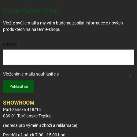
a
t
ODEBÍRAT NEWSLETTER
í
Vložte svůj e-mail a my vám budeme zasílat informace o nových
produktech na našem e-shopu.
E-MAIL
Vložením e-mailu souhlasíte s
podmínkami ochrany osobních údajů
.
Přihlásit se
SHOWROOM
Partizánska 418/14
039 01 Turčianske Teplice
(adresa pro výměnu zboží a reklamace)
Pondělí až pátek 7:00 - 15:00 hod.