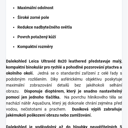
Maximální odolnost
Široké zorné pole
Redukce nadbytečného světla
Povrch potažený kůží
Kompaktní rozměry
Dalekohled Leica Ultravid 8x20 leathered představuje malý,
kompaktní binokulár pro rychlé a pohodlné pozorování ptactva a
okolního okolí.
Jedná se o standardní zařízení z celé řady s
podobným rozlišením. Díky asférickému objektivu poskytuje
maximální zobrazování detailů bez jakéhokoli selhání
obrazu.
Disponuje dioptérem, který je snadno nastavitelný
pomocí jen jednoho tlačítka.
Na povrchu hliníkového těla se
nachází nátěr AquaDura, který jej dokonale chrání zejména před
vodou, nečistotami a prachem.
Dusíková výplň zabraňuje
jakémukoli poškození obrazu nebo zamlžování.
Dalekohled je voděodolný až do hloubky neuvěřitelných 5