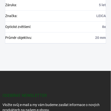
Záruka
:
5 let
Značka
:
LEICA
Optické zvětšení
:
8x
Průměr objektivu
:
20 mm
Z
á
p
a
t
ODEBÍRAT NEWSLETTER
í
Vložte svůj e-mail a my vám budeme zasílat informace o nových
produktech na našem e-shopu.