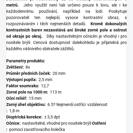
metrů.
Jeho využití není tak určeno pouze k lovu, ale i ke
každodennímu používání, například na lodi. Poskytuje
pozorovateli ten nejlepší, vysoce kontrastní obraz, s
rozpoznáváním i těch nejmenších detailů.
Kromě dokonalých
kontrastních barev nezaostává ani široké zorné pole a ostrost
od okraje po okraj.
Díky nastavitelným očnicím je vhodný i pro
nositele brýlí. Cenová dostupnost dalekohledu je přijatelná pro
každého vášnivého sběratele zážitků.
Parametry produktu:
Zvětšení:
8x
Průměr předních čoček:
20 mm
Výstupní pupila:
2,5 mm
Faktor soumraku:
12,7
Zorné pole na 1000 m:
113 m
Oční reliéf:
15 mm
Zorný úhel objektivu:
6.5? Nejmenší ostřící
vzdálenost
:
1,8 m
Dioptrická korekce:
± 3,5 dpt
Očnice:
nastavitelné, vhodné pro nositele brýlí
Ostření
:
pomocí zaostřovacího kolečka