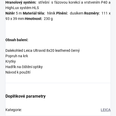
Hranolový systém:
střešní
s fázovou korekcí a vrstvením P40 a
HighLux systém HLS
Nátěr
5 m
Materiál těla:
hliník
Plnění:
dusíkem
Rozměry:
111 x
93 x 39 mm
Hmotnost:
230 g
Obsah balení:
Dalekohled Leica Ultravid 8x20 leathered černý
Popruh na krk
Krytky
Hadřík na čištění optiky
Návod k použití
Doplňkové parametry
Kategorie
:
LEICA