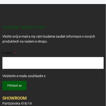
Z
á
p
a
t
ODEBÍRAT NEWSLETTER
í
Vložte svůj e-mail a my vám budeme zasílat informace o nových
produktech na našem e-shopu.
E-MAIL
Vložením e-mailu souhlasíte s
podmínkami ochrany osobních údajů
.
Přihlásit se
SHOWROOM
Partizánska 418/14