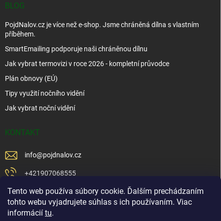
BLOG
PojdNalov.cz je více než e-shop. Jsme chráněná dílna s vlastním
příběhem.
SmartEmailing podporuje naši chráněnou dílnu
Jak vybrat termovizi v roce 2026 - kompletní průvodce
Plán obnovy (EÚ)
Tipy využití nočního vidění
Jak vybrat noční vidění
KONTAKT
info
@
pojdnalov.cz
+421907068555
Tento web používa súbory cookie. Ďalším prechádzaním
+421902479599
tohto webu vyjadrujete súhlas s ich používaním. Viac
https://www.facebook.com/www.podnalov.sk
informácií
tu
.