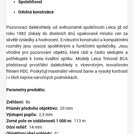
Spolehlivost
Odolná konstrukce
Pozorovací dalekohledy od světoznámé společnosti Leica již od
roku 1983 získaly do dnešních dnů opakovaně mnoho cen za
skvělé výsledky a hodnocení. S robustní konstrukcí a kompaktními
rozměry jsou vysoce spolehlivými a funkčními společníky. Jsou
vhodné pro pozorování objektů, které rádi a často sledujete a
potřebujete k tomu kvalitní optiku. Modely Leica Trinovid BCA
představují prvotřídní dalekohledy s vícevrstvým, inovativním
filmem HDC. Poskytují maximální věrnost barev a vysoký kontrast
i v těch nejvíce náročných podmínkách.
Parametry produktu:
Zvětšení:
8x
Průměr předního objektivu:
20 mm
Výstupní pupila:
2,5 mm
Zorné pole ve vzdálenosti 1 000 m:
113 m
Oční reliéf:
14 mm
Objektivní úhel pohledu:
6°