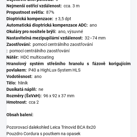
Nejmenší ostřící vzdálenost:
cca. 3 m
Propustnost světla:
87%
Dioptrická kompenzace:
± 3,5 dpt
Automatická dioptrická kompenzace ADC:
ano
Okuláry pro nositele brýlí:
ano, výsuvné
Nastavitelná mezipupilární vzdálenost:
32–74 mm
Zaostřování:
pomocí centrálního zaostřování
:
pomocí centrálního zaostřování
Nátěr:
HDC multicoating
Hranolový systém střešního hranolu s fázově korigujícím
povlakem:
P40 a HighLux-System HLS
Vodotěsnost:
ano
Tělo:
hliník
Dusíkatá náplň:
ne
Rozměry (ŠxVxH):
96 x 92 x 37 mm
Hmotnost:
cca 2
Obsah balení:
Pozorovací dalekohled Leica Trinovid BCA 8x20
Pouzdro Cordura s poutkem na opasek