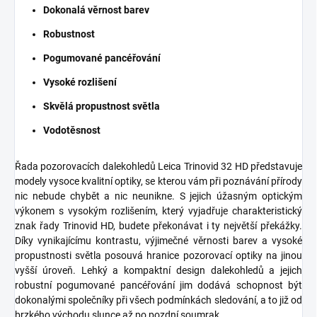
Dokonalá věrnost barev
Robustnost
Pogumované pancéřování
Vysoké rozlišení
Skvělá propustnost světla
Vodotěsnost
Řada pozorovacích dalekohledů Leica Trinovid 32 HD představuje
modely vysoce kvalitní optiky, se kterou vám při poznávání přírody
nic nebude chybět a nic neunikne. S jejich úžasným optickým
výkonem s vysokým rozlišením, který vyjadřuje charakteristický
znak řady Trinovid HD, budete překonávat i ty největší překážky.
Díky vynikajícímu kontrastu, výjimečné věrnosti barev a vysoké
propustnosti světla posouvá hranice pozorovací optiky na jinou
vyšší úroveň. Lehký a kompaktní design dalekohledů a jejich
robustní pogumované pancéřování jim dodává schopnost být
dokonalými společníky při všech podmínkách sledování, a to již od
brzkého východu slunce až po pozdní soumrak.