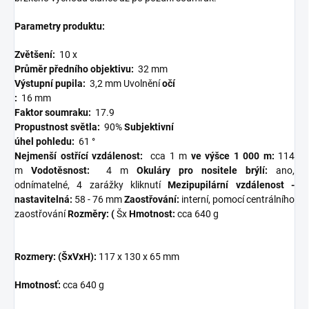
Parametry produktu:
Zvětšení:
10 x
Průměr předního objektivu:
32 mm
Výstupní pupila:
3,2 mm Uvolnění
očí
:
16 mm
Faktor soumraku:
17.9
Propustnost světla:
90%
Subjektivní
úhel pohledu:
61 °
Nejmenší ostřící vzdálenost:
cca 1
m
ve výšce 1 000 m:
114
m
Vodotěsnost:
4 m
Okuláry pro nositele brýlí:
ano,
odnímatelné, 4 zarážky kliknutí
Mezipupilární vzdálenost -
nastavitelná:
58 - 76 mm
Zaostřování:
interní, pomocí centrálního
zaostřování
Rozměry: (
Šx
Hmotnost:
cca 640 g
Rozmery: (ŠxVxH):
117 x 130 x 65 mm
Hmotnosť:
cca 640 g