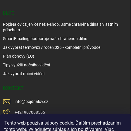
BLOG
PojdNalov.cz je více než e-shop. Jsme chráněná dílna s vlastním
příběhem.
SmartEmailing podporuje naši chráněnou dílnu
Jak vybrat termovizi v roce 2026 - kompletní průvodce
Plán obnovy (EÚ)
Tipy využití nočního vidění
Jak vybrat noční vidění
KONTAKT
info
@
pojdnalov.cz
+421907068555
Tento web používa súbory cookie. Ďalším prechádzaním
+421902479599
tohto webu vyjadrujete súhlas s ich používaním. Viac