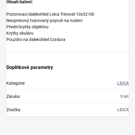
Obsah balení:
Pozorovací dalekohled Leica Trinovid 10x32 HD
Neoprenový tvarovaný popruh na nošení
Přední krytky objektivu
Krytky okuláru
Pouzdro na dalekohled Cordura
Doplňkové parametry
Kategorie
:
LEICA
Záruka
:
5 let
Značka
:
LEICA