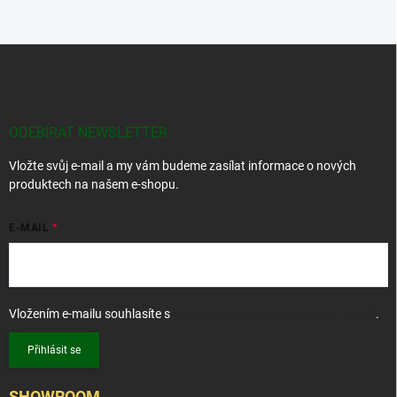
Z
á
p
a
t
ODEBÍRAT NEWSLETTER
í
Vložte svůj e-mail a my vám budeme zasílat informace o nových
produktech na našem e-shopu.
E-MAIL
Vložením e-mailu souhlasíte s
podmínkami ochrany osobních údajů
.
Přihlásit se
SHOWROOM