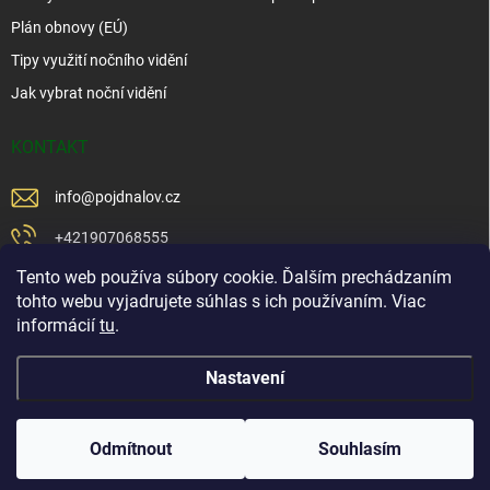
Plán obnovy (EÚ)
Tipy využití nočního vidění
Jak vybrat noční vidění
KONTAKT
info
@
pojdnalov.cz
+421907068555
Tento web používa súbory cookie. Ďalším prechádzaním
+421902479599
tohto webu vyjadrujete súhlas s ich používaním. Viac
https://www.facebook.com/www.podnalov.sk
informácií
tu
.
podnalov
Nastavení
Copyright 2026
Pojd Na Lov
. Všechna práva vyhrazena.
Odmítnout
Souhlasím
Vytvořil Shoptet