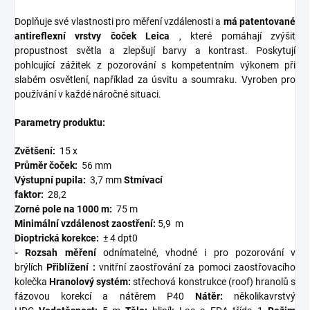
Doplňuje své vlastnosti pro měření vzdálenosti a
má patentované
antireflexní vrstvy čoček Leica
, které pomáhají zvýšit
propustnost světla a zlepšují barvy a kontrast. Poskytují
pohlcující zážitek z pozorování s kompetentním výkonem při
slabém osvětlení, například za úsvitu a soumraku. Vyroben pro
používání v každé náročné situaci.
Parametry produktu:
Zvětšení:
15
x
Průměr čoček:
56 mm
Výstupní pupila:
3,7 mm
Stmívací
faktor:
28,2
Zorné pole na 1000 m:
75 m
Minimální vzdálenost zaostření:
5,9
m
Dioptrická korekce:
± 4 dpt0
- Rozsah měření
odnímatelné, vhodné i pro pozorování v
brýlích
Přiblížení
:
vnitřní zaostřování za pomoci zaostřovacího
kolečka
Hranolový systém:
střechová konstrukce (roof) hranolů s
fázovou korekcí a nátěrem P40
Nátěr:
několikavrstvý