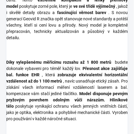
cenu. Tento
extrémně kompaktní a lehký prémiový
model
poskytuje zorné pole, který je
ve své třídě výjimečný
, jakož
i skvělé detaily obrazu a
fascinující věrnost barev
. S novou
generací Geovid R značka opět stanovuje nové standardy a potěší
všechny, kteří si cení lovu a přírody. Nový model je kompletně
přepracován, technicky aktualizován a působivý v každém
detailu.
Díky vylepšenému měřícímu rozsahu až 1 800 metrů
budete
dokonale vybaveni pro téměř každý lov.
Přesnost akce zajišťuje
bal. funkce EHR
, která
zobrazuje ekvivalentní horizontální
vzdálenost až do 1 100 metrů
, navíc usnadňuje etický zásah. Pro
získání všech informací měření vzdáleností laserem a bal.
kompenzace vám stačí jediné tlačítko.
Model disponuje pevným
pryžovým povrchem odolným vůči nárazům.
Hliníkové
tělo
poskytuje vynikající ochranu všech jemných vnitřních částí,
jako je optika, elektronika a pohyblivé mechanické části. Vyroben
pro používání v každé náročné situaci.