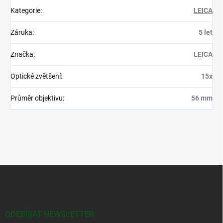
Kategorie
:
LEICA
Záruka
:
5 let
Značka
:
LEICA
Optické zvětšení
:
15x
Průměr objektivu
:
56 mm
Z
á
p
a
t
ODEBÍRAT NEWSLETTER