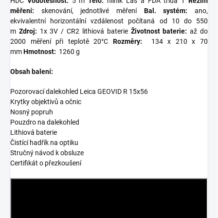
HDC
Vodotěsnost:
5 m
Tělo:
hliník
Las a FDA třída 1
Režim
měření:
skenování, jednotlivé měření
Bal. systém:
ano,
ekvivalentní horizontální vzdálenost počítaná od 10 do 550
m
Zdroj:
1x 3V / CR2 lithiová baterie
Životnost baterie:
až do
2000 měření při teplotě 20°C
Rozměry:
134 x 210 x 70
mm
Hmotnost:
1260 g
Obsah balení:
Pozorovací dalekohled Leica GEOVID R 15x56
Krytky objektivů a očnic
Nosný popruh
Pouzdro na dalekohled
Lithiová baterie
Čistící hadřík na optiku
Stručný návod k obsluze
Certifikát o přezkoušení