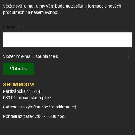
í
Vložte svůj e-mail a my vám budeme zasílat informace o nových
produktech na našem e-shopu.
E-MAIL
Vložením e-mailu souhlasíte s
podmínkami ochrany osobních údajů
.
Přihlásit se
SHOWROOM
Partizánska 418/14
039 01 Turčianske Teplice
(adresa pro výměnu zboží a reklamace)
Pondělí až pátek 7:00 - 15:00 hod.