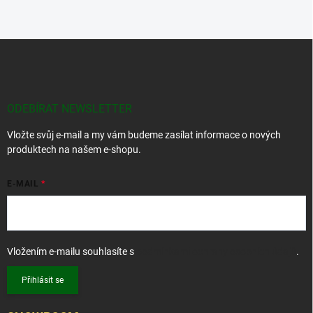
Z
á
p
a
t
ODEBÍRAT NEWSLETTER
í
Vložte svůj e-mail a my vám budeme zasílat informace o nových
produktech na našem e-shopu.
E-MAIL
Vložením e-mailu souhlasíte s
podmínkami ochrany osobních údajů
.
Přihlásit se