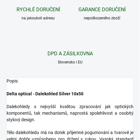
RYCHLÉ DORUČENÍ
GARANCE DORUČENÍ
na jakoukoli adresu
nepoškozeného zboží
DPD A ZÁSILKOVNA
Slovensko i EU
Popis:
Delta optical - Dalekohled Silver 10x50
Dalekohledy s nejvyšší kvalitou zpracování jak optických
komponentů, tak mechanismů, naprostá spolehlivost a osobitý
stylový design.
Tělo dalekohledu má na dotek příjemné pogumování a tvarově je
velmi dobře uzpůsobeno pro držení v rukou. Vysoký standard