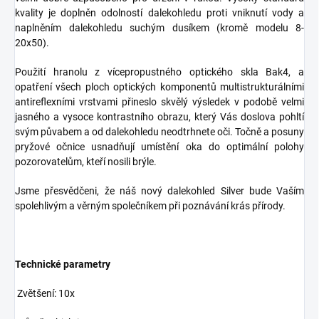
kvality je doplněn odolností dalekohledu proti vniknutí vody a
naplněním dalekohledu suchým dusíkem (kromě modelu 8-
20x50).
Použití hranolu z vícepropustného optického skla Bak4, a
opatření všech ploch optických komponentů multistrukturálními
antireflexními vrstvami přineslo skvělý výsledek v podobě velmi
jasného a vysoce kontrastního obrazu, který Vás doslova pohltí
svým půvabem a od dalekohledu neodtrhnete oči. Točně a posuny
pryžové očnice usnadňují umístění oka do optimální polohy
pozorovatelům, kteří nosili brýle.
Jsme přesvědčeni, že náš nový dalekohled Silver bude Vaším
spolehlivým a věrným společníkem při poznávání krás přírody.
Technické parametry
Zvětšení: 10x