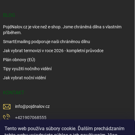
BLOG
PojdNalov.cz je více než e-shop. Jsme chráněná dílna s vlastním
příběhem.
SmartEmailing podporuje naši chráněnou dílnu
Jak vybrat termovizi v roce 2026 - kompletní průvodce
Plán obnovy (EÚ)
Tipy využití nočního vidění
Jak vybrat noční vidění
KONTAKT
info
@
pojdnalov.cz
+421907068555
Tento web používa súbory cookie. Ďalším prechádzaním
+421902479599