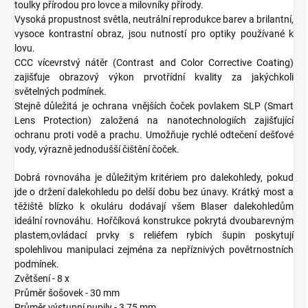
toulky přírodou pro lovce a milovníky přírody.
Vysoká propustnost světla, neutrální reprodukce barev a brilantní,
vysoce kontrastní obraz, jsou nutností pro optiky používané k
lovu.
CCC vícevrstvý nátěr (Contrast and Color Corrective Coating)
zajišťuje obrazový výkon prvotřídní kvality za jakýchkoli
světelných podmínek.
Stejně důležitá je ochrana vnějších čoček povlakem SLP (Smart
Lens Protection) založená na nanotechnologiích zajišťující
ochranu proti vodě a prachu. Umožňuje rychlé odtečení dešťové
vody, výrazně jednodušší čištění čoček.
Dobrá rovnováha je důležitým kritériem pro dalekohledy, pokud
jde o držení dalekohledu po delší dobu bez únavy. Krátký most a
těžiště blízko k okuláru dodávají všem Blaser dalekohledům
ideální rovnováhu. Hořčíková konstrukce pokrytá dvoubarevným
plastem,ovládací prvky s reliéfem rybích šupin poskytují
spolehlivou manipulaci zejména za nepříznivých povětrnostních
podmínek.
Zvětšení - 8 x
Průměr šošovek - 30 mm
Průměr výstupní pupily - 3,75 mm