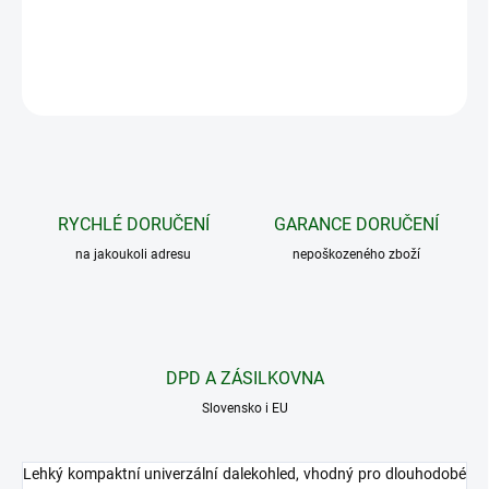
DETAILNÍ INFORMACE
ZEPTAT SE
HLÍDAT
RYCHLÉ DORUČENÍ
GARANCE DORUČENÍ
na jakoukoli adresu
nepoškozeného zboží
DPD A ZÁSILKOVNA
Slovensko i EU
Lehký kompaktní univerzální dalekohled, vhodný pro dlouhodobé