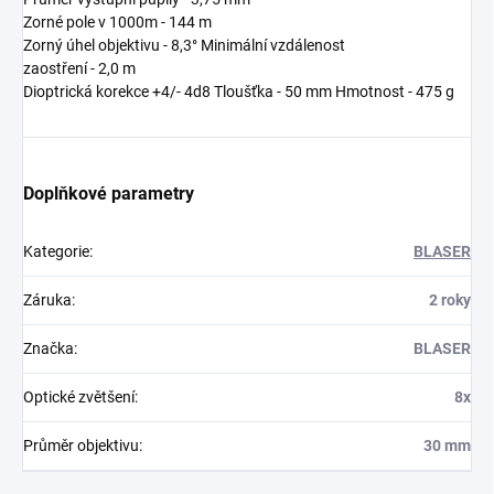
Zorné pole v 1000m - 144 m
Zorný úhel objektivu - 8,3° Minimální
vzdálenost
zaostření - 2,0 m
Dioptrická korekce +4/-
4d8
Tloušťka - 50 mm
Hmotnost - 475 g
Doplňkové parametry
Kategorie
:
BLASER
Záruka
:
2 roky
Značka
:
BLASER
Optické zvětšení
:
8x
Průměr objektivu
:
30 mm