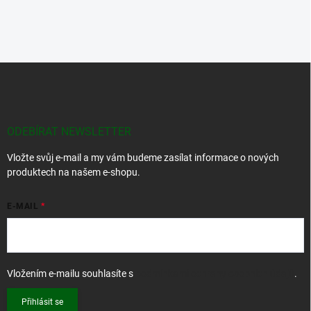
Z
á
p
a
t
ODEBÍRAT NEWSLETTER
í
Vložte svůj e-mail a my vám budeme zasílat informace o nových
produktech na našem e-shopu.
E-MAIL
Vložením e-mailu souhlasíte s
podmínkami ochrany osobních údajů
.
Přihlásit se