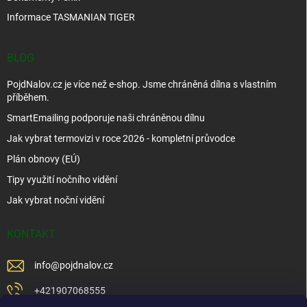
Informace TASMANIAN TIGER
BLOG
PojdNalov.cz je více než e-shop. Jsme chráněná dílna s vlastním
příběhem.
SmartEmailing podporuje naši chráněnou dílnu
Jak vybrat termovizi v roce 2026 - kompletní průvodce
Plán obnovy (EÚ)
Tipy využití nočního vidění
Jak vybrat noční vidění
KONTAKT
info
@
pojdnalov.cz
+421907068555