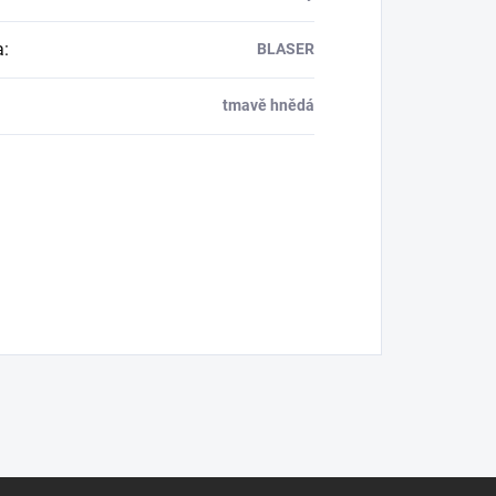
a
:
BLASER
tmavě hnědá