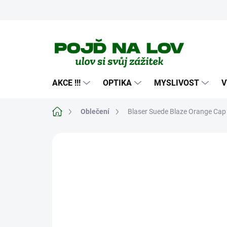
Přejít
na
obsah
AKCE !!!
OPTIKA
MYSLIVOST
V
Domů
Oblečení
Blaser Suede Blaze Orange Cap
Neohodnoceno
Podrobnosti hodn
NOVINKA