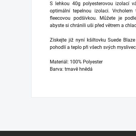
S lehkou 40g polyesterovou izolací v
optimální tepelnou izolaci. Vrcholem
fleecovou podšívkou. Můžete je podl
abyste si chránili uši před větrem a chl
Získejte již nyní kšiltovku Suede Blaz
pohodlí a teplo při všech svých myslivec
Materiál: 100% Polyester
Barva: tmavě hnědá
Z