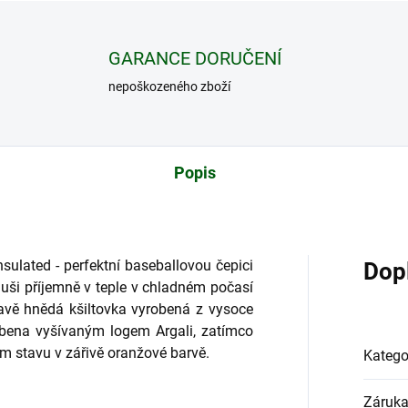
GARANCE DORUČENÍ
nepoškozeného zboží
Popis
sulated - perfektní baseballovou čepici
Dop
a uši příjemně v teple v chladném počasí
vě hnědá kšiltovka vyrobená z vysoce
obena vyšívaným logem Argali, zatímco
ém stavu v zářivě oranžové barvě.
Katego
Záruk