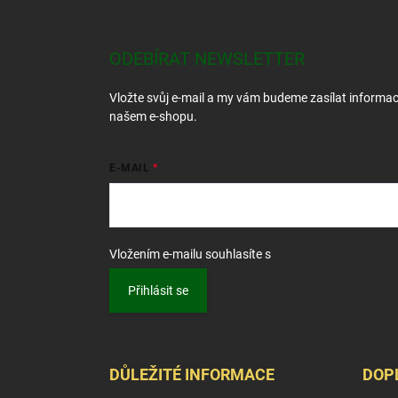
á
p
a
ODEBÍRAT NEWSLETTER
t
í
Vložte svůj e-mail a my vám budeme zasílat informa
našem e-shopu.
E-MAIL
Vložením e-mailu souhlasíte s
podmínkami ochrany o
Přihlásit se
DŮLEŽITÉ INFORMACE
DOP