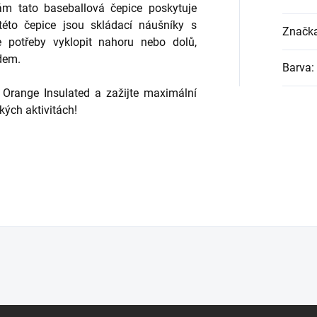
ám tato baseballová čepice poskytuje
 této čepice jsou skládací náušníky s
Značk
e potřeby vyklopit nahoru nebo dolů,
adem.
Barva
:
e Orange Insulated a zažijte maximální
kých aktivitách!