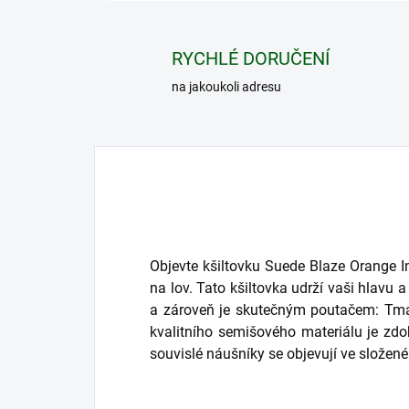
RYCHLÉ DORUČENÍ
na jakoukoli adresu
Objevte kšiltovku Suede Blaze Orange In
na lov. Tato kšiltovka udrží vaši hlavu 
a zároveň je skutečným poutačem: Tma
kvalitního semišového materiálu je zd
souvislé náušníky se objevují ve složen