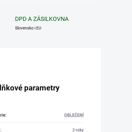
DPD A ZÁSILKOVNA
Slovensko i EU
lňkové parametry
rie
:
OBLEČENÍ
a
:
2 roky