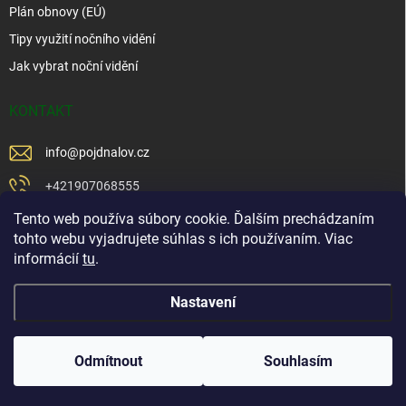
Plán obnovy (EÚ)
Tipy využití nočního vidění
Jak vybrat noční vidění
KONTAKT
info
@
pojdnalov.cz
+421907068555
Tento web používa súbory cookie. Ďalším prechádzaním
+421902479599
tohto webu vyjadrujete súhlas s ich používaním. Viac
https://www.facebook.com/www.podnalov.sk
informácií
tu
.
podnalov
Nastavení
Copyright 2026
Pojd Na Lov
. Všechna práva vyhrazena.
Odmítnout
Souhlasím
Vytvořil Shoptet