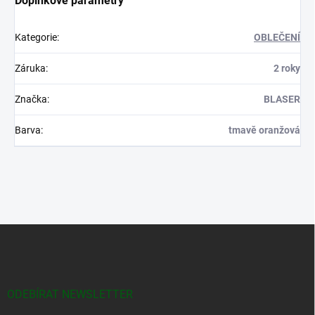
Doplňkové parametry
Kategorie
:
OBLEČENÍ
Záruka
:
2 roky
Značka
:
BLASER
Barva
:
tmavě oranžová
Z
á
p
a
t
ODEBÍRAT NEWSLETTER
í