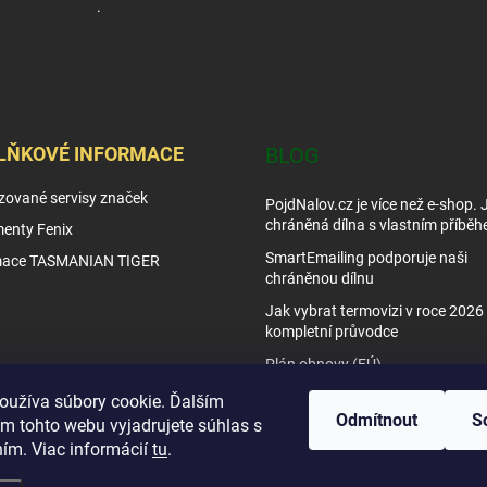
sobních údajů
.
LŇKOVÉ INFORMACE
BLOG
zované servisy značek
PojdNalov.cz je více než e-shop.
chráněná dílna s vlastním příběh
enty Fenix
SmartEmailing podporuje naši
mace TASMANIAN TIGER
chráněnou dílnu
Jak vybrat termovizi v roce 2026 
kompletní průvodce
Plán obnovy (EÚ)
Tipy využití nočního vidění
oužíva súbory cookie. Ďalším
Odmítnout
S
m tohto webu vyjadrujete súhlas s
Jak vybrat noční vidění
ním. Viac informácií
tu
.