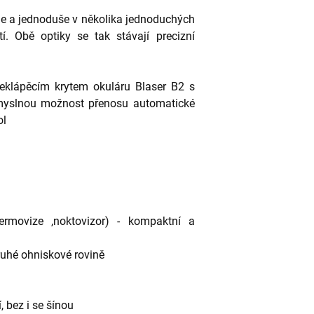
chle a jednoduše v několika jednoduchých
í. Obě optiky se tak stávají precizní
překlápěcím krytem okuláru Blaser B2 s
důmyslnou možnost přenosu automatické
ol
termovize ,noktovizor) - kompaktní a
ruhé ohniskové rovině
, bez i se šínou