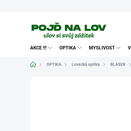
Přejít
na
obsah
AKCE !!!
OPTIKA
MYSLIVOST
V
Domů
OPTIKA
Lovecká optika
BLASER
Neohodnoceno
Podrobnosti hodn
NOVINKA