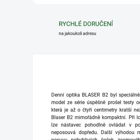
RYCHLÉ DORUČENÍ
na jakoukoli adresu
Denní optika BLASER B2 byl speciálně v
model ze série úspěšně prošel testy od
která je až o čtyři centimetry kratší n
Blaser B2 mimořádně kompaktní. Při lov
lze nástavec pohodlně ovládat v po
neposouvá dopředu. Další výhodou m
posuvu pohyblivých čoček zoomové