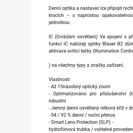
Denní optika a nástavec lze připojit ry
krocích – s naprostou opakovatelnost
jednotkou.
IC (Ovládání osvětlení) Ve spojení s 
funkcí iC nabízejí optiky Blaser B2 
aktivace svítící tečky (Illumination Contr
) na všechny typy a značky zařízení.
Vlastnosti
- Až 15násobný optický zoom
- Optimalizováno pro příslušenství (
robustní
- Jemný denní osvětlený nitkový kříž v d
- 94 / 92 % denní / noční přenos
- Smart Lens Protection (SLP) -
hydrofónová trubka / volitelné provedení