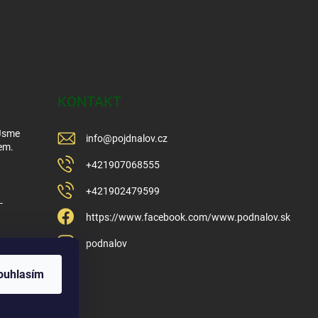
KONTAKT
 Jsme
info
@
pojdnalov.cz
em.
+421907068555
+421902479599
-
https://www.facebook.com/www.podnalov.sk
podnalov
ouhlasím