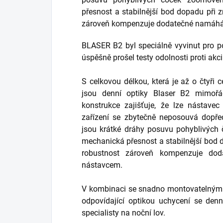
přesnost a stabilnější bod dopadu při
zároveň kompenzuje dodatečné namáhání
BLASER B2 byl speciálně vyvinut pro pou
úspěšně prošel testy odolnosti proti akci
S celkovou délkou, která je až o čtyři c
jsou denní optiky Blaser B2 mimořá
konstrukce zajišťuje, že lze nástave
zařízení se zbytečně neposouvá dopře
jsou krátké dráhy posuvu pohyblivých
mechanická přesnost a stabilnější bod
robustnost zároveň kompenzuje dod
nástavcem.
V kombinaci se snadno montovatelnými
odpovídající optikou uchycení se denn
specialisty na noční lov.