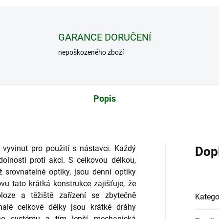
GARANCE DORUČENÍ
nepoškozeného zboží
Popis
yvinut pro použití s ​​nástavci. Každý
Dop
olnosti proti akci. S celkovou délkou,
ež srovnatelné optiky, jsou denní optiky
u tato krátká konstrukce zajišťuje, že
loze a těžiště zařízení se zbytečně
Katego
alé celkové délky jsou krátké dráhy
ho systému a tím lepší mechanická