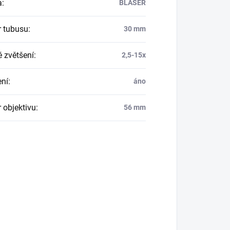
a
:
BLASER
 tubusu
:
30 mm
é zvětšení
:
2,5-15x
ení
:
áno
 objektivu
:
56 mm