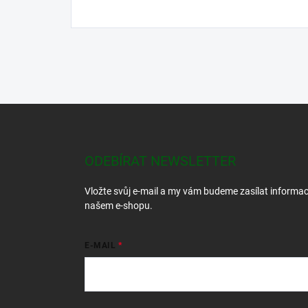
Z
á
p
a
ODEBÍRAT NEWSLETTER
t
í
Vložte svůj e-mail a my vám budeme zasílat informa
našem e-shopu.
E-MAIL