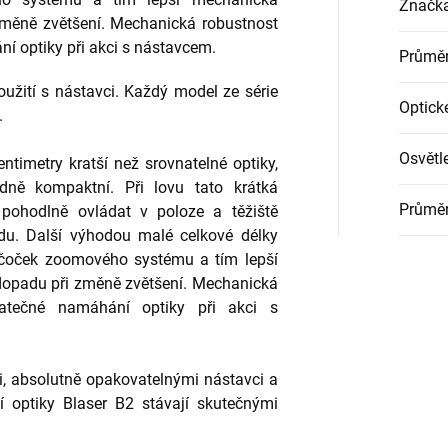
Značk
 změně zvětšení. Mechanická robustnost
 optiky při akci s nástavcem.
Průměr
žití s ​​nástavci. Každý model ze série
Optick
.
Osvětl
entimetry kratší než srovnatelné optiky,
dně kompaktní. Při lovu tato krátká
Průměr
c pohodlně ovládat v poloze a těžiště
du. Další výhodou malé celkové délky
 čoček zoomového systému a tím lepší
 dopadu při změně zvětšení. Mechanická
atečné namáhání optiky při akci s
, absolutně opakovatelnými nástavci a
í optiky Blaser B2 stávají skutečnými