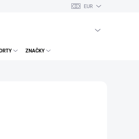
EUR
PRÁZDNÝ KOŠÍK
NÁKUPNÍ
KOŠÍK
ORTY
ZNAČKY